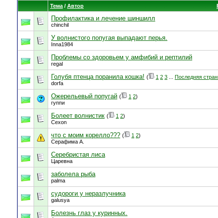
Тема
/
Автор
Профилактика и лечение шиншилл
chinchil
У волнистого попугая выпадают перья.
Inna1984
Проблемы со здоровьем у амфибий и рептилий
regal
Голубя птенца поранила кошка!
(
1
2
3
...
Последняя стран
dorfa
Ожерельевый попугай
(
1
2
)
гуппи
Болеет волнистик
(
1
2
)
Cexon
что с моим корелло???
(
1
2
)
Серафима А.
Серебристая лиса
Царевна
заболела рыба
palma
судороги у неразлучника
galusya
Болезнь глаз у куринных.