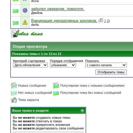
Асха
заболел ожерелик. помогите.
Джейла
Вакцинация декоративных кроликов.
(
1
2
)
dorfa
Опции просмотра
Показаны темы с 1 по 13 из 13
Критерий сортировки
Порядок отображения
Показать
Новые сообщения
Популярная тема с новыми сообщениями
Нет новых сообщений
Популярная тема без новых сообщений
Тема закрыта
Ваши права в разделе
Вы
не можете
создавать новые темы
Вы
не можете
отвечать в темах
Вы
не можете
прикреплять вложения
Вы
не можете
редактировать свои сообщения