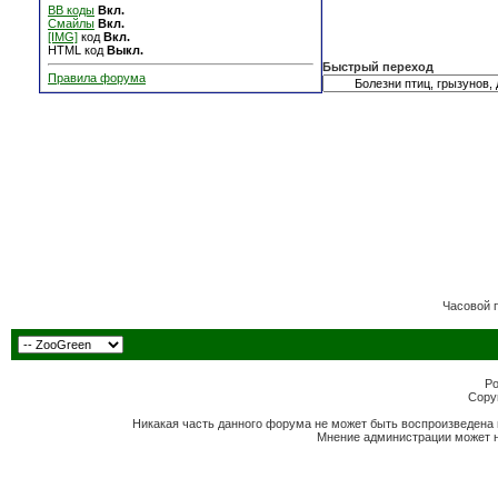
BB коды
Вкл.
Смайлы
Вкл.
[IMG]
код
Вкл.
HTML код
Выкл.
Быстрый переход
Правила форума
Часовой 
Po
Copyr
Никакая часть данного форума не может быть воспроизведена 
Мнение администрации может н