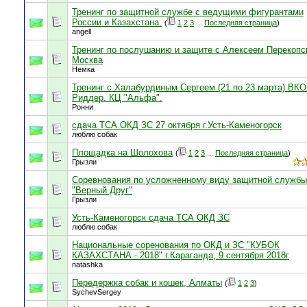
Тренинг по защитной службе с ведущими фигурантами
России и Казахстана.
(
1
2
3
...
Последняя страница
)
angell
Тренинг по послушанию и защите с Алексеем Перекопск
Москва
Немка
Тренинг с Халабурдиным Сергеем (21 по 23 марта) ВК
Риддер. КЦ "Альфа".
Ронни
сдача ТСА ОКД ЗС 27 октября г.Усть-Каменогорск
люблю собак
Площадка на Шолохова
(
1
2
3
...
Последняя страница
)
Грызли
Соревнования по усложненному виду защитной службы
"Верный Друг"
Грызли
Усть-Каменогорск сдача ТСА ОКД ЗС
люблю собак
Национальные соренования по ОКД и ЗС "КУБОК
КАЗАХСТАНА - 2018" г.Караганда, 9 сентября 2018г
natashka
Передержка собак и кошек, Алматы
(
1
2
3
)
SychevSergey