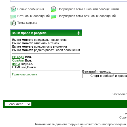
Новые сообщения
Популярная тема с новыми сообщениями
Нет новых сообщений
Популярная тема без новых сообщений
Тема закрыта
Ваши права в разделе
Вы
не можете
создавать новые темы
Вы
не можете
отвечать в темах
Вы
не можете
прикреплять вложения
Вы
не можете
редактировать свои сообщения
BB коды
Вкл.
Смайлы
Вкл.
[IMG]
код
Вкл.
HTML код
Выкл.
Быстрый переход
Правила форума
Часовой 
Po
Copyr
Никакая часть данного форума не может быть воспроизведена 