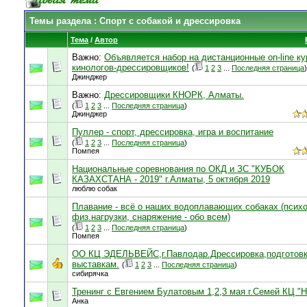
Темы раздела
: Спорт с собакой и дрессировка
Тема
/
Автор
Важно:
Объявляется набор на дистанционные on-line к
кинологов-дрессировщиков!
(
1
2
3
...
Последняя страница
)
Джинджер
Важно:
Дрессировщики КНОРК, Алматы.
(
1
2
3
...
Последняя страница
)
Джинджер
Пуллер - спорт, дрессировка, игра и воспитание
(
1
2
3
...
Последняя страница
)
Помпея
Национальные соревнования по ОКД и ЗС "КУБОК
КАЗАХСТАНА - 2019" г.Алматы, 5 октября 2019
люблю собак
Плавание - всё о наших водоплавающих собаках (психо
физ.нагрузки, снаряжение - обо всем)
(
1
2
3
...
Последняя страница
)
Помпея
ОО КЦ ЭДЕЛЬВЕЙС,г.Павлодар.Дрессировка,подготовк
выставкам.
(
1
2
3
...
Последняя страница
)
сибирячка
Тренинг с Евгением Булатовым 1,2,3 мая г.Семей КЦ "Н
Анка