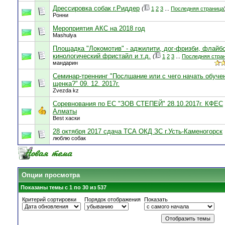
Дрессировка собак г.Риддер
(
1
2
3
...
Последняя страница
Ронни
Мероприятия АКС на 2018 год
Mashulya
Площадка "Локомотив" - аджилити, дог-фризби, флайб
кинологический фристайл и т.д.
(
1
2
3
...
Последняя стра
мандарин
Семинар-треннинг "Послшание или с чего начать обуче
щенка?" 09. 12. 2017г.
Zvezda kz
Соревнования по ЕС "ЗОВ СТЕПЕЙ" 28.10.2017г. КФЕС
Алматы
Best хаски
28 октября 2017 сдача ТСА ОКД ЗС г.Усть-Каменогорск
люблю собак
Опции просмотра
Показаны темы с 1 по 30 из 537
Критерий сортировки
Порядок отображения
Показать