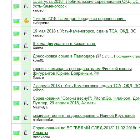
11 августа 2018г. Любительские соревнования ОКД, ЗС. 
Усть-Каменогорск
кайзер
1 июля 2018 Павлодар Городские соревнования.
сибирячка
19 мая 2018 г. Усть-Каменогорск, сдача ТСА, ОКД, ЗС
кайзер
Школа фигурантов в Казахстане.
Халма
Дрессировка собак в Павлодаре
(
1
2
3
...
Последняя стра
kolm01
тренинг-семинар с преподавателем Финской школы
фигурантов Юрием Бояркиным,РФ
Грызли
7 апреля 2018 г. Усть-Каменогорск, сдача ТСА, ОКД, ЗС
кайзер
Соревнования "Обгони весну!": Pitch&Go, Флайбол, Дог
Пуллер, 29 апреля 2018, Алматы
Mashulya
семинар-тренинг по дрессировке с Ириной Кругловой
люблю собак
Соревнования по ЕС "БЕЛЫЙ СЛЕД-2018" 11.02.2018г.
Алматы
Best хаски