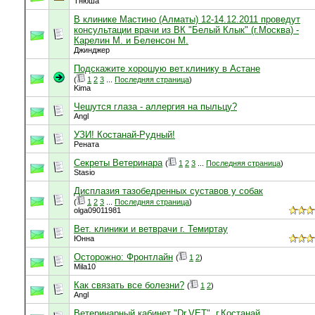
Тнюша
В клинике Мастино (Алматы) 12-14.12.2011 проведут
консультации врачи из ВК "Белый Клык" (г.Москва) -
Карелин М. и Беленсон М.
Джинджер
Подскажите хорошую вет.клинику в Астане
(
1
2
3
...
Последняя страница
)
Kima
Чешутся глаза - аллергия на пыльцу?
Angl
УЗИ! Костанай-Рудный!
Рената
Секреты Ветеринара
(
1
2
3
...
Последняя страница
)
Stasio
Дисплазия тазобедренных суставов у собак
(
1
2
3
...
Последняя страница
)
olga09011981
Вет. клиники и ветврачи г. Темиртау
Юнна
Осторожно: Фронтлайн
(
1
2
)
Mila10
Как связать все болезни?
(
1
2
)
Angl
Ветеринарный кабинет "Dr.VET", г.Костанай