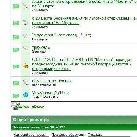
Акция льготной стерилизации в ветклинике "Мастино" с
по 31 марта
Джинджер
с 20 марта Весенняя акция по льготной стерилизации в
ветклиника "На Маркова"
Джинджер
"Алуа-фарм"--вет склад.
(
1
2
)
Глафира=
траумель
Stani7la8
С 01.12.2011г. по 31.12.2011 в ВК "Мастино" проходит
предновогодняя акция по льготной кастрации котов и
стерилизации кошек.
Джинджер
собака какает кровью
dachshund2010
Ушной клещ?
(
1
2
)
TOPTERRTIGER
Опции просмотра
Показаны темы с 1 по 30 из 127
Критерий сортировки
Порядок отображения
Показать