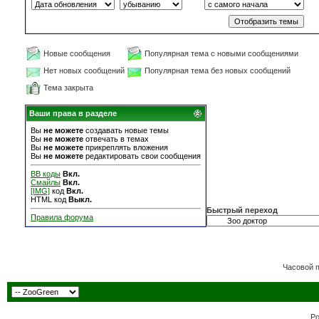
Новые сообщения
Популярная тема с новыми сообщениями
Нет новых сообщений
Популярная тема без новых сообщений
Тема закрыта
Ваши права в разделе
Вы
не можете
создавать новые темы
Вы
не можете
отвечать в темах
Вы
не можете
прикреплять вложения
Вы
не можете
редактировать свои сообщения
BB коды
Вкл.
Смайлы
Вкл.
[IMG]
код
Вкл.
HTML код
Выкл.
Быстрый переход
Правила форума
Часовой 
Po