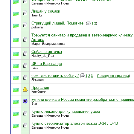
Евгеша и Империя Ночи
Лишай у собаки
Tanit Li
Стригущий лишай. Помогите!
(
1
2
)
polisera
Требуется санитар и продавец в ветеринарную клинику.
Астана
Мария Владимировна
Собачья аптечка
Husky_de_Rox
ЭКГ в Караганде
тава
чем глистогонить собаку?
(
1
2
3
...
Последняя страница
)
Я-капля
Пропалин
Кимберли
купили щенка в России помогите разобраться с привив
Star
Куплю лекало для купирования ушей
Евгеша и Империя Ночи
Куплю стерилизатор электрический Э-34 / Э-40
Евгеша и Империя Ночи