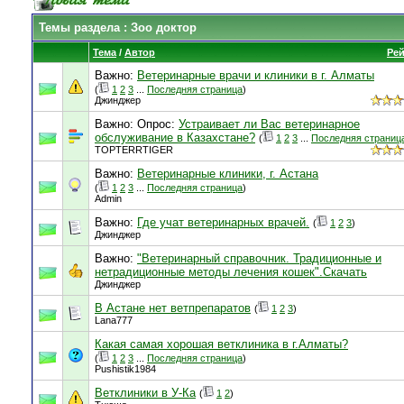
Темы раздела
: Зоо доктор
Тема
/
Автор
Рей
Важно:
Ветеринарные врачи и клиники в г. Алматы
(
1
2
3
...
Последняя страница
)
Джинджер
Важно: Опрос:
Устраивает ли Вас ветеринарное
обслуживание в Казахстане?
(
1
2
3
...
Последняя страниц
TOPTERRTIGER
Важно:
Ветеринарные клиники, г. Астана
(
1
2
3
...
Последняя страница
)
Admin
Важно:
Где учат ветеринарных врачей.
(
1
2
3
)
Джинджер
Важно:
"Ветеринарный справочник. Традиционные и
нетрадиционные методы лечения кошек".Скачать
Джинджер
В Астане нет ветпрепаратов
(
1
2
3
)
Lana777
Какая самая хорошая ветклиника в г.Алматы?
(
1
2
3
...
Последняя страница
)
Pushistik1984
Ветклиники в У-Ка
(
1
2
)