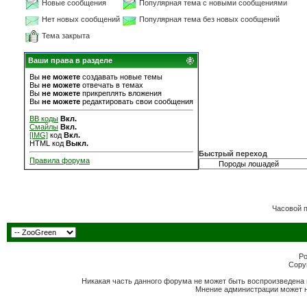
Новые сообщения
Популярная тема с новыми сообщениями
Нет новых сообщений
Популярная тема без новых сообщений
Тема закрыта
Ваши права в разделе
Вы
не можете
создавать новые темы
Вы
не можете
отвечать в темах
Вы
не можете
прикреплять вложения
Вы
не можете
редактировать свои сообщения
BB коды
Вкл.
Смайлы
Вкл.
[IMG]
код
Вкл.
HTML код
Выкл.
Быстрый переход
Правила форума
Часовой 
Po
Copyr
Никакая часть данного форума не может быть воспроизведена 
Мнение администрации может н