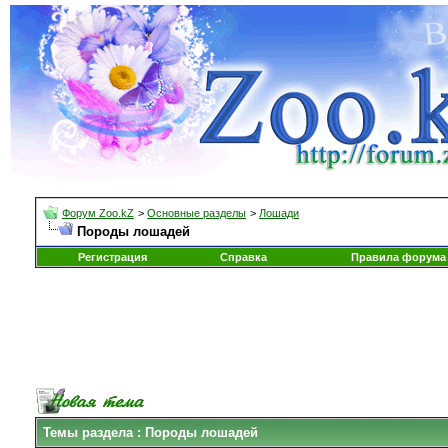
Форум Zoo.kZ
>
Основные разделы
>
Лошади
Породы лошадей
Регистрация
Справка
Правила форума
Темы раздела
: Породы лошадей