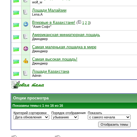
wolf_w
Лошади Малайзии
Lena.A
Впервые в Казахстане!
(
1
2
3
)
"Азия Софт"
Американская миниатюрная лошадь
Джинджер
Cамая маленькая лошадка в мире
Джинджер
Самая высокая лошадь!
Джинджер
Лошади Казахстана
Admin
Опции просмотра
Показаны темы с 1 по 16 из 16
Критерий сортировки
Порядок отображения
Показать