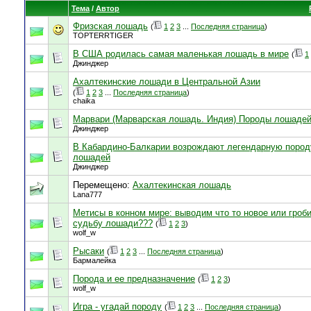
Тема
/
Автор
Фризская лошадь
(
1
2
3
...
Последняя страница
)
TOPTERRTIGER
В США родилась самая маленькая лошадь в мире
(
1
Джинджер
Ахалтекинские лошади в Центральной Азии
(
1
2
3
...
Последняя страница
)
chaika
Марвари (Марварская лошадь. Индия) Породы лошаде
Джинджер
В Кабардино-Балкарии возрождают легендарную пород
лошадей
Джинджер
Перемещено:
Ахалтекинская лошадь
Lana777
Метисы в конном мире: выводим что то новое или гроб
судьбу лошади???
(
1
2
3
)
wolf_w
Рысаки
(
1
2
3
...
Последняя страница
)
Бармалейка
Порода и ее предназначение
(
1
2
3
)
wolf_w
Игра - угадай породу
(
1
2
3
...
Последняя страница
)