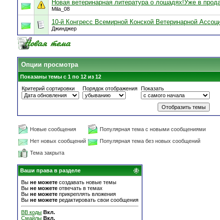
Новая ветеринарная литература о лошадях!Уже в прод
Mila_08
10-й Конгресс Всемирной Конской Ветеринарной Ассоц
Джинджер
Опции просмотра
Показаны темы с 1 по 12 из 12
Критерий сортировки
Порядок отображения
Показать
Новые сообщения
Популярная тема с новыми сообщениями
Нет новых сообщений
Популярная тема без новых сообщений
Тема закрыта
Ваши права в разделе
Вы
не можете
создавать новые темы
Вы
не можете
отвечать в темах
Вы
не можете
прикреплять вложения
Вы
не можете
редактировать свои сообщения
BB коды
Вкл.
Смайлы
Вкл.