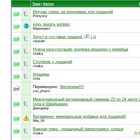
Тема
/
Автор
Изучаю спрос на подкормки для лошадей
Priirtyshe
хочу задать вопрос
Маринавет
Хруст в суставах лошади.
(
1
2
)
rasputin
Нужна консультация- водянка мошонки у жеребца
chaika
Столбняк у лошадей
chaika
букшины
Unta
Перемещено:
Уротропин!!!!
zoo_pharm
Международный ветеринарный семинар 22 по 24 июля 
года в Швейцарии.
Джинджер
Витаминно- минеральные добавки для лошадей!
Mila_08
Важная тема - лошадиный пироплазмоз -клещи
chaika