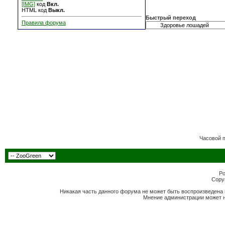
[IMG]
код
Вкл.
HTML код
Выкл.
Быстрый переход
Правила форума
Часовой 
Po
Copyr
Никакая часть данного форума не может быть воспроизведена 
Мнение администрации может н