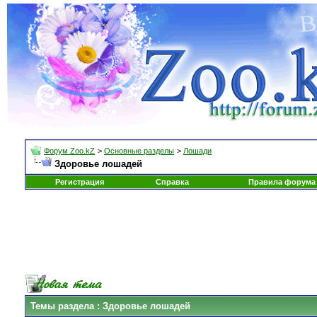
Форум Zoo.kZ
>
Основные разделы
>
Лошади
Здоровье лошадей
Регистрация
Справка
Правила форума
Темы раздела
: Здоровье лошадей