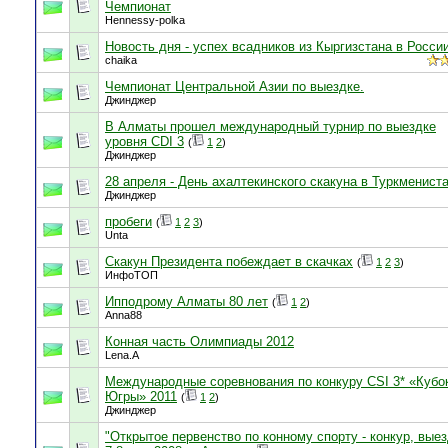
Чемпионат
Hennessy-polka
Новость дня - успех всадников из Кыргизстана в Росси
chaika
Чемпионат Центральной Азии по выездке.
Джинджер
В Алматы прошел международный турнир по выездке
уровня CDI 3
(
1
2
)
Джинджер
28 апреля - День ахалтекинского скакуна в Туркменист
Джинджер
пробеги
(
1
2
3
)
Unta
Скакун Президента побеждает в скачках
(
1
2
3
)
ИнфоТОП
Ипподрому Алматы 80 лет
(
1
2
)
Anna88
Конная часть Олимпиады 2012
Lena.A
Международные соревнования по конкуру CSI 3* «Кубо
Югры» 2011
(
1
2
)
Джинджер
"Открытое первенство по конному спорту - конкур, выез