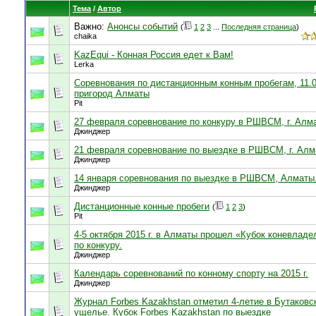
Тема
/
Автор
Важно:
Анонсы событий
(
1
2
3
...
Последняя страница
)
chaika
KazEqui - Конная Россия едет к Вам!
Lerka
Соревнования по дистанционным конным пробегам, 11.06
пригород Алматы
Pit
27 февраля соревнование по конкуру в РШВСМ, г. Алм
Джинджер
21 февраля соревнование по выездке в РШВСМ, г. Ал
Джинджер
14 января соревнования по выездке в РШВСМ, Алматы
Джинджер
Дистанционные конные пробеги
(
1
2
3
)
Pit
4-5 октября 2015 г. в Алматы прошел «Кубок коневладе
по конкуру.
Джинджер
Календарь соревнований по конному спорту на 2015 г.
Джинджер
Журнал Forbes Kazakhstan отметил 4-летие в Бутаковс
ущелье. Кубок Forbes Kazakhstan по выездке