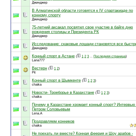
Джинджер
В Алматинской области готовятся к IV спартакиаде по
конному спорту
Джинджер
75-летний аксакал посвятил свое участие в байге дню
рождения столицы и Президента РК
Джинджер
Исследование: скаковые лошади становятся все быстр
Джинджер
Конный спорт в Астане
(
1
2
3
...
Последняя страница
)
Lana777
Вестерн
(
1
2
)
Pit
Конный спорт в Шымкенте
(
1
2
3
)
chaika
Новости- Троеборье в Казахстане
(
1
2
3
)
chaika
Почему в Казахстане хромает конный спорт? Интервью
Петром Соловьевым
Lena.A
Поздравляем конников
chaika
Не поехать ли вместе? Конная феерия и Шоу арабов -