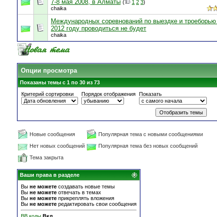
7-8 мая 2008, в Алматы
(
1
2
3
)
chaika
Международных соревнований по выездке и троеборью
2012 году проводиться не будет
chaika
Опции просмотра
Показаны темы с 1 по 30 из 73
Критерий сортировки
Порядок отображения
Показать
Новые сообщения
Популярная тема с новыми сообщениями
Нет новых сообщений
Популярная тема без новых сообщений
Тема закрыта
Ваши права в разделе
Вы
не можете
создавать новые темы
Вы
не можете
отвечать в темах
Вы
не можете
прикреплять вложения
Вы
не можете
редактировать свои сообщения
BB коды
Вкл.