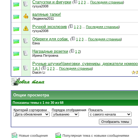
Статуэтки и фигурки
(
1
2
3
...
Последняя страница
)
rysya2008
валяные тапки!
Людмила2011
Ручной эксклюзив
(
1
2
3
...
Последняя страница
)
rysya2008
Обереги для собак.
(
1
2
3
...
Последняя страница
)
Евка
Наградные розетки
(
1
2
)
Ирина Петровна
Ручные штучки!(ринговки, сувениры, держатели номеро
т.д.)
(
1
2
3
...
Последняя страница
)
Daicin Li
Опции просмотра
Показаны темы с 1 по 30 из 68
Критерий сортировки
Порядок отображения
Показать
Новые сообщения
Популярная тема с новыми сообщениями