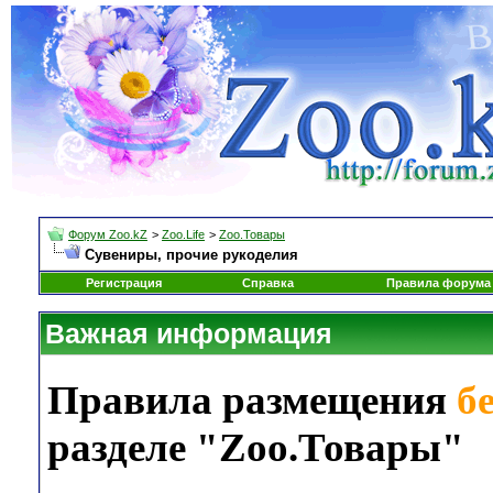
Форум Zoo.kZ
>
Zoo.Life
>
Zoo.Товары
Сувениры, прочие рукоделия
Регистрация
Справка
Правила форума
Важная информация
Правила размещения
б
разделе "Zoo.Товары"