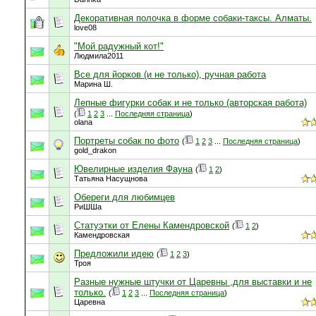
Декоративная полочка в форме собаки-таксы. Алматы.
love08
"Мой радужный кот!"
Людмила2011
Все для йорков (и не только), ручная работа
Марина Ш.
Лепные фигурки собак и не только (авторская работа)
(
1
2
3
...
Последняя страница
)
olana
Портреты собак по фото
(
1
2
3
...
Последняя страница
)
gold_drakon
Ювелирные изделия Фауна
(
1
2
)
Татьяна Насущнова
Обереги для любимцев
РиШШа
Статуэтки от Елены Камендровской
(
1
2
)
Камендровская
Предложили идею
(
1
2
3
)
Троя
Разные нужные штучки от Царевны ,для выставки и не
только.
(
1
2
3
...
Последняя страница
)
Царевна