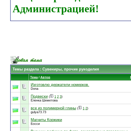
Администрацией!
Темы раздела
: Сувениры, прочие рукоделия
Тема
/
Автор
Изготовлю держатели номерков.
Dona
Подвески
(
1
2
3
)
Еленка Шеметова
все из полимерной глины
(
1
2
)
gulya73.73
Магниты Коржики
Бэсси