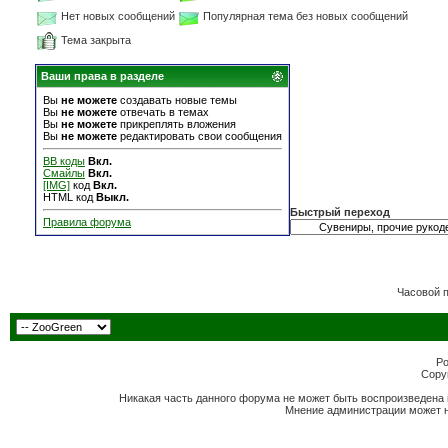
Нет новых сообщений
Популярная тема без новых сообщений
Тема закрыта
Ваши права в разделе
Вы
не можете
создавать новые темы
Вы
не можете
отвечать в темах
Вы
не можете
прикреплять вложения
Вы
не можете
редактировать свои сообщения
BB коды
Вкл.
Смайлы
Вкл.
[IMG]
код
Вкл.
HTML код
Выкл.
Быстрый переход
Правила форума
Часовой 
Po
Copyr
Никакая часть данного форума не может быть воспроизведена 
Мнение администрации может н