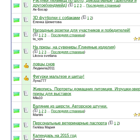
Рисунки любимца по фото, декоративные тарелочки и
другое(хендмейд)
(
1
2
3
...
Последняя страница
)
Ак-Босар
3D футболки с собаками
(
1
2
)
Еленка Шеметова
Наградные розетки для участников и победителей!
(
1
2
3
...
Последняя страница
)
ta_vps
На призы, на сувениры (Глиняные изделия)
(
1
2
3
...
Последняя страница
)
Likova svetlana
ловцы снов
Людмила2011
Фигурки мальтезе и шитцу!
Луна777
Живопись. Портреты домашних питомцев. Игрушки-зве
призы для выставок
Mila10
Валяние из шерсти. Авторское штучки.
(
1
2
3
...
Последняя страница
)
Martini
Персональные ветеринарные паспорта
(
1
2
)
Гилёва Мария
Календарь на 2015 год
Darinka