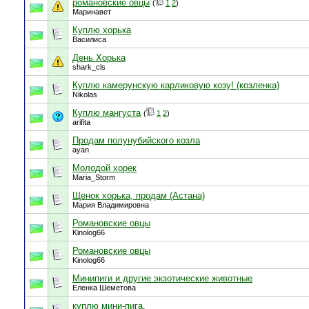
романовские овцы
(
1
2
)
Маринавет
Куплю хорька
Василиса
День Хорька
shark_cls
Куплю камерунскую карликовую козу! (козленка)
Nikolas
Куплю мангуста
(
1
2
)
arifita
Продам полунубийского козла
ayan
Молодой хорек
Maria_Storm
Щенок хорька, продам (Астана)
Мария Владимировна
Романовские овцы
Kinolog66
Романовские овцы
Kinolog66
Минипиги и другие экзотические животные
Еленка Шеметова
куплю мини-пига.