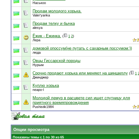
Наськоо
Продам молодого хорька.
Valer'yanka
Продам телку и бычка
alesya
Ёжик - Ежинка.
(
1
2
)
Лера
домовой опоссум(не путать с сахарным поссумом:))
люда
Овцы Гиссарской породы
Нурым
Срочно продают хорька или меняют на шиншиллу
(
1
Джинджер
Куплю хорька
neapo-l
Молодой лемур в расцвете сил ищет спутницу для
приятного времяпровождения
Pushistik1984
Опции просмотра
Показаны темы с 1 по 30 из 65