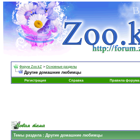
Форум Zoo.kZ
>
Основные разделы
Другие домашние любимцы
Регистрация
Справка
Правила форума
Темы раздела
: Другие домашние любимцы