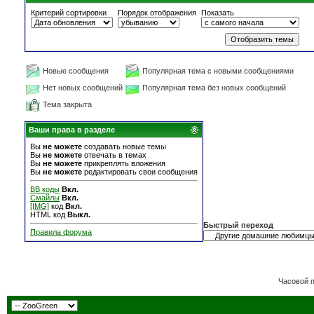
Критерий сортировки
Порядок отображения
Показать
Новые сообщения
Популярная тема с новыми сообщениями
Нет новых сообщений
Популярная тема без новых сообщений
Тема закрыта
Ваши права в разделе
Вы
не можете
создавать новые темы
Вы
не можете
отвечать в темах
Вы
не можете
прикреплять вложения
Вы
не можете
редактировать свои сообщения
BB коды
Вкл.
Смайлы
Вкл.
[IMG]
код
Вкл.
HTML код
Выкл.
Быстрый переход
Правила форума
Часовой 