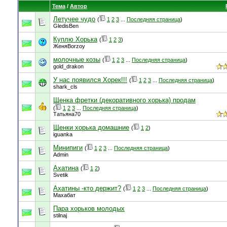
Тема
/
Автор
Летучее чудо
(
1
2
3
...
Последняя страница
)
GledisBen
Куплю Хорька
(
1
2
3
)
ЖеняBorzoy
молочные козы
(
1
2
3
...
Последняя страница
)
gold_drakon
У нас появился Хорек!!!
(
1
2
3
...
Последняя страница
)
shark_cls
Щенка фретки (декоративного хорька) продам
(
1
2
3
...
Последняя страница
)
Татьяна70
Щенки хорька домашние
(
1
2
)
iguanka
Минипиги
(
1
2
3
...
Последняя страница
)
Admin
Ахатина
(
1
2
)
Svetik
Ахатины -кто держит?
(
1
2
3
...
Последняя страница
)
Махабат
Пара хорьков молодых
stilnaj