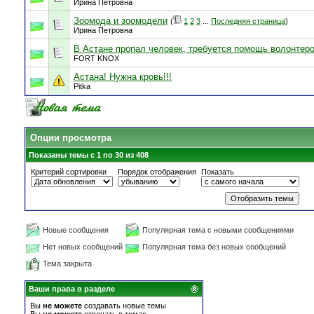
Ирина Петровна
Зоомода и зоомодели
(
1
2
3
...
Последняя страница
)
Ирина Петровна
В Астане пропал человек, требуется помощь волонтеро
FORT KNOX
Астана! Нужна кровь!!!
Pitka
Опции просмотра
Показаны темы с 1 по 30 из 408
Критерий сортировки
Порядок отображения
Показать
Новые сообщения
Популярная тема с новыми сообщениями
Нет новых сообщений
Популярная тема без новых сообщений
Тема закрыта
Ваши права в разделе
Вы
не можете
создавать новые темы