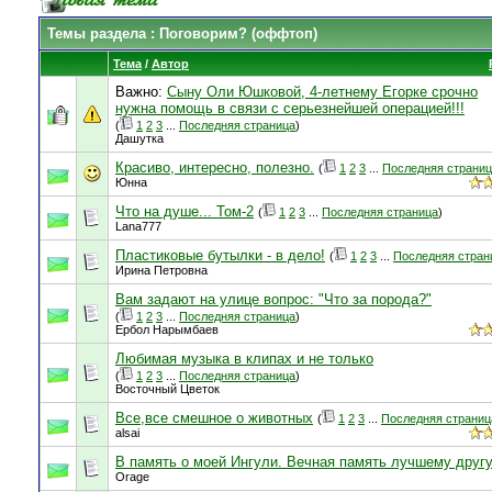
Темы раздела
: Поговорим? (оффтоп)
Тема
/
Автор
Важно:
Сыну Оли Юшковой, 4-летнему Егорке срочно
нужна помощь в связи с серьезнейшей операцией!!!
(
1
2
3
...
Последняя страница
)
Дашутка
Красиво, интересно, полезно.
(
1
2
3
...
Последняя страни
Юнна
Что на душе... Том-2
(
1
2
3
...
Последняя страница
)
Lana777
Пластиковые бутылки - в дело!
(
1
2
3
...
Последняя стран
Ирина Петровна
Вам задают на улице вопрос: "Что за порода?"
(
1
2
3
...
Последняя страница
)
Ербол Нарымбаев
Любимая музыка в клипах и не только
(
1
2
3
...
Последняя страница
)
Восточный Цветок
Все,все смешное о животных
(
1
2
3
...
Последняя страниц
alsai
В память о моей Ингули. Вечная память лучшему другу
Orage