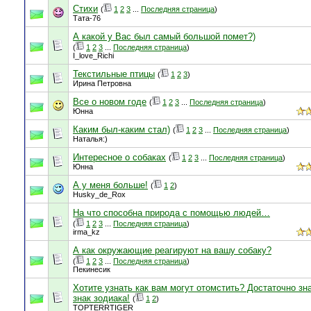
Стихи
(
1
2
3
...
Последняя страница
)
Тата-76
А какой у Вас был самый большой помет?)
(
1
2
3
...
Последняя страница
)
I_love_Richi
Текстильные птицы
(
1
2
3
)
Ирина Петровна
Все о новом годе
(
1
2
3
...
Последняя страница
)
Юнна
Каким был-каким стал)
(
1
2
3
...
Последняя страница
)
Наталья:)
Интересное о собаках
(
1
2
3
...
Последняя страница
)
Юнна
А у меня больше!
(
1
2
)
Husky_de_Rox
На что способна природа с помощью людей…
(
1
2
3
...
Последняя страница
)
irma_kz
А как окружающие реагируют на вашу собаку?
(
1
2
3
...
Последняя страница
)
Пекинесик
Хотите узнать как вам могут отомстить? Достаточно зн
знак зодиака!
(
1
2
)
TOPTERRTIGER