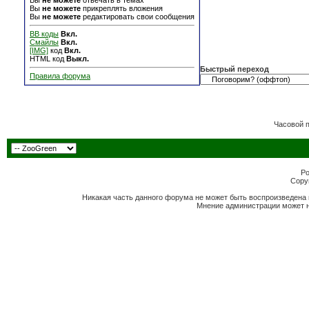
Вы
не можете
отвечать в темах
Вы
не можете
прикреплять вложения
Вы
не можете
редактировать свои сообщения
BB коды
Вкл.
Смайлы
Вкл.
[IMG]
код
Вкл.
HTML код
Выкл.
Быстрый переход
Правила форума
Часовой 
Po
Copyr
Никакая часть данного форума не может быть воспроизведена 
Мнение администрации может н