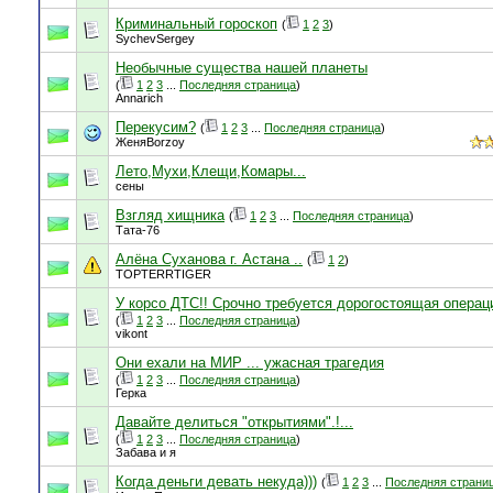
Криминальный гороскоп
(
1
2
3
)
SychevSergey
Необычные существа нашей планеты
(
1
2
3
...
Последняя страница
)
Annarich
Перекусим?
(
1
2
3
...
Последняя страница
)
ЖеняBorzoy
Лето,Мухи,Клещи,Комары...
сены
Взгляд хищника
(
1
2
3
...
Последняя страница
)
Тата-76
Алёна Суханова г. Астана ..
(
1
2
)
TOPTERRTIGER
У корсо ДТС!! Срочно требуется дорогостоящая операци
(
1
2
3
...
Последняя страница
)
vikont
Они ехали на МИР ... ужасная трагедия
(
1
2
3
...
Последняя страница
)
Герка
Давайте делиться "открытиями".!...
(
1
2
3
...
Последняя страница
)
Забава и я
Когда деньги девать некуда)))
(
1
2
3
...
Последняя страни