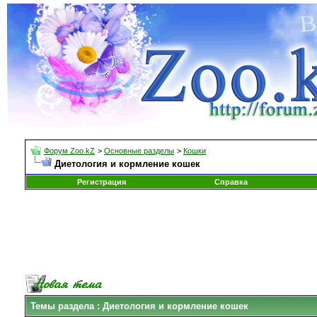
Форум Zoo.kZ
>
Основные разделы
>
Кошки
Диетология и кормление кошек
Регистрация
Справка
Темы раздела
: Диетология и кормление кошек