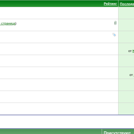
Рейтинг
Последн
 страница
)
от
от
Присутствуют