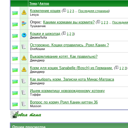
Тема
/
Автор
Кормление кошек
(
1
2
3
...
Последняя страница
)
Lesya
Опрос:
Какими кормами вы кормите?
(
1
2
3
...
Последняя
Тушканчик
Кошки и шоколад
(
1
2
3
)
ДжамиЛьКа
Осторожно. Кошки отравились .Роял Канин ?
DveКошки
Выкармливание котят. Как правильно?
Джинджер
Корм для кошек Sanabelle (Bosch) из Германии.
(
1
2
3
)
Джинджер
Как выбрать корм. Записки кота Минас-Матраса
Джинджер
Ищем кормилицу новорожденному котенку
Тэффи
Вопрос по корму Роял Канин киттен 36
Musson
Опции просмотра