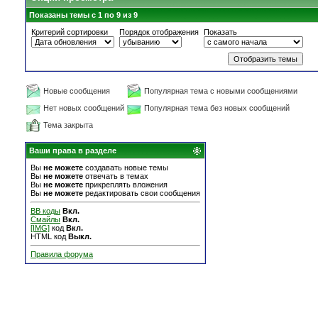
Показаны темы с 1 по 9 из 9
Критерий сортировки
Порядок отображения
Показать
Новые сообщения
Популярная тема с новыми сообщениями
Нет новых сообщений
Популярная тема без новых сообщений
Тема закрыта
Ваши права в разделе
Вы
не можете
создавать новые темы
Вы
не можете
отвечать в темах
Вы
не можете
прикреплять вложения
Вы
не можете
редактировать свои сообщения
BB коды
Вкл.
Смайлы
Вкл.
[IMG]
код
Вкл.
HTML код
Выкл.
Правила форума