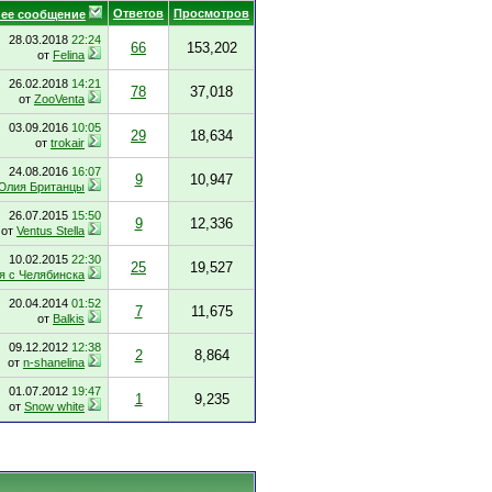
Ответов
Просмотров
ее сообщение
28.03.2018
22:24
66
153,202
от
Felina
26.02.2018
14:21
78
37,018
от
ZooVenta
03.09.2016
10:05
29
18,634
от
trokair
24.08.2016
16:07
9
10,947
Юлия Британцы
26.07.2015
15:50
9
12,336
от
Ventus Stella
10.02.2015
22:30
25
19,527
я с Челябинска
20.04.2014
01:52
7
11,675
от
Balkis
09.12.2012
12:38
2
8,864
от
n-shanelina
01.07.2012
19:47
1
9,235
от
Snow white