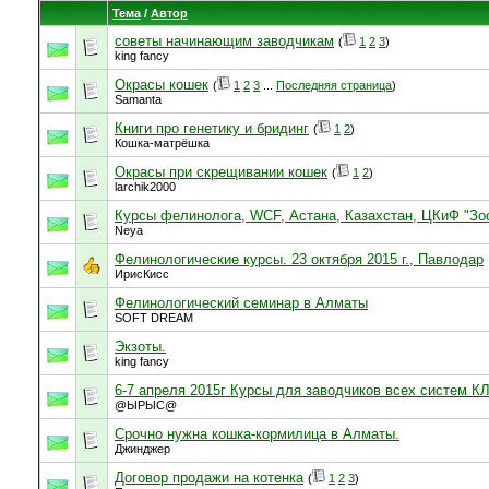
Тема
/
Автор
советы начинающим заводчикам
(
1
2
3
)
king fancy
Окрасы кошек
(
1
2
3
...
Последняя страница
)
Samanta
Книги про генетику и бридинг
(
1
2
)
Кошка-матрёшка
Окрасы при скрещивании кошек
(
1
2
)
larchik2000
Курсы фелинолога, WCF, Астана, Казахстан, ЦКиФ "Зо
Neya
Фелинологические курсы. 23 октября 2015 г., Павлодар
ИрисКисс
Фелинологический семинар в Алматы
SOFT DREAM
Экзоты.
king fancy
6-7 апреля 2015г Курсы для заводчиков всех систем 
@ЫРЫС@
Срочно нужна кошка-кормилица в Алматы.
Джинджер
Договор продажи на котенка
(
1
2
3
)