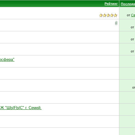
Рейтинг
Последн
от
Св
от
от
от
осфера"
о
КЛЖ "ШЫFЫС" г. Семей.