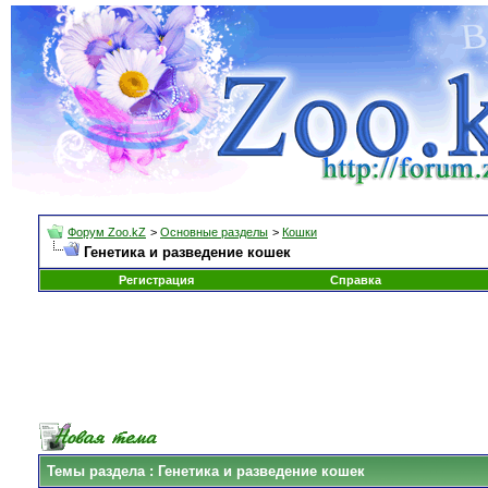
Форум Zoo.kZ
>
Основные разделы
>
Кошки
Генетика и разведение кошек
Регистрация
Справка
Темы раздела
: Генетика и разведение кошек