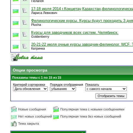
Пелагея
17-18 июля 2014 г.Кокшетау,Казахстан,фелинологическ
Лариса Левкович
Фелинологические курсы. Курсы будут проходить 3 дня
Plusha
Курсы для заводчиков всех систем. Челябинск.
Goldenberry
20-21-22 июля очные курсы заводчик-фелинолог. WCF. 
Катринка
Опции просмотра
Показаны темы с 1 по 15 из 15
Критерий сортировки
Порядок отображения
Показать
Новые сообщения
Популярная тема с новыми сообщениями
Нет новых сообщений
Популярная тема без новых сообщений
Тема закрыта