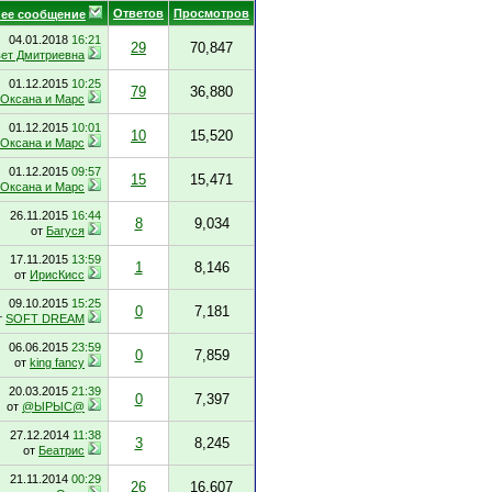
Ответов
Просмотров
ее сообщение
04.01.2018
16:21
29
70,847
ет Дмитриевна
01.12.2015
10:25
79
36,880
Оксана и Марс
01.12.2015
10:01
10
15,520
Оксана и Марс
01.12.2015
09:57
15
15,471
Оксана и Марс
26.11.2015
16:44
8
9,034
от
Багуся
17.11.2015
13:59
1
8,146
от
ИрисКисс
09.10.2015
15:25
0
7,181
т
SOFT DREAM
06.06.2015
23:59
0
7,859
от
king fancy
20.03.2015
21:39
0
7,397
от
@ЫРЫС@
27.12.2014
11:38
3
8,245
от
Беатрис
21.11.2014
00:29
26
16,607