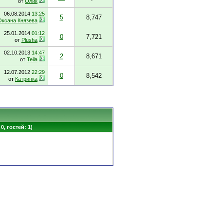
от
Олик
06.08.2014
13:25
5
8,747
Оксана Князева
25.01.2014
01:12
0
7,721
от
Plusha
02.10.2013
14:47
2
8,671
от
Teila
12.07.2012
22:29
0
8,542
от
Катринка
0, гостей: 1)