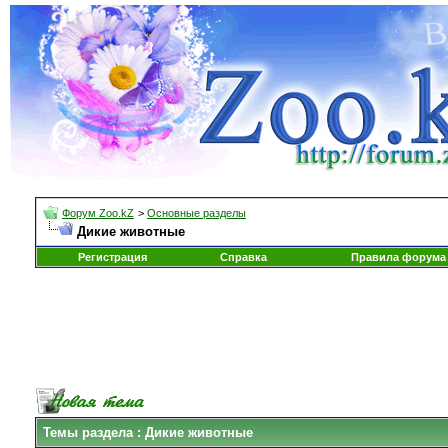
Форум Zoo.kZ
>
Основные разделы
Дикие животные
Регистрация
Справка
Правила форума
Темы раздела
: Дикие животные