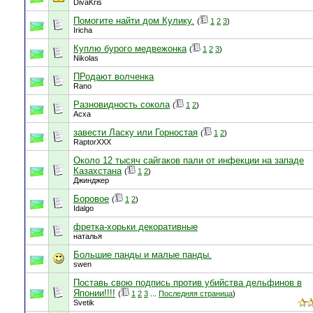
DivaKris
Помогите найти дом Кулику.
(
1
2
3
)
Iricha
Куплю бурого медвежонка
(
1
2
3
)
Nikolas
ПРодают волченка
Rano
Разновидность сокола
(
1
2
)
Асха
завести Ласку или Горностая
(
1
2
)
RaptorXXX
Около 12 тысяч сайгаков пали от инфекции на западе
Казахстана
(
1
2
)
Джинджер
Боровое
(
1
2
)
Idalgo
фретка-хорьки декоративные
наталья
Большие панды и малые панды.
swen
Поставь свою подпись против убийства дельфинов в
Японии!!!!
(
1
2
3
...
Последняя страница
)
Svetik