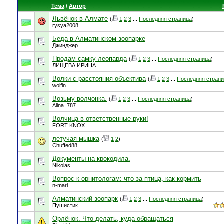
Тема
/
Автор
Львёнок в Алмате
(
1
2
3
...
Последняя страница
)
rysya2008
Беда в Алматинском зоопарке
Джинджер
Продам самку леопарда
(
1
2
3
...
Последняя страница
)
ЛИЩЕВА ИРИНА
Волки с расстояния объектива
(
1
2
3
...
Последняя стран
wolfin
Возьму волчонка.
(
1
2
3
...
Последняя страница
)
Alina_787
Волчица в ответственные руки!
FORT KNOX
летучая мышка
(
1
2
)
Chuffed88
Документы на крокодила.
Nikolas
Вопрос к орнитологам: что за птица, как кормить
n-mari
Алматинский зоопарк
(
1
2
3
...
Последняя страница
)
Пушистик
Орлёнок. Что делать, куда обращаться