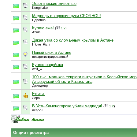
Экзотические животные
Kengirlake
Медведь в хорошие руки СРОЧНО!!!
Царевна
Куплю ежа!
(
1
2
)
Azula
Дикая утка со сломанным крылом в Астане
I_love_Richi
Новый цирк в Астане
незарегистрированный
Куплю овцебыка
wolf_w
100 тыс. мальков севрюги выпустили в Каспийское мор
Атырауской области Казахстана
Джинджер
Ёжики.
Лера
В Усть-Каменогорске убили медведя!
(
1
2
)
neapo-l
Опции просмотра