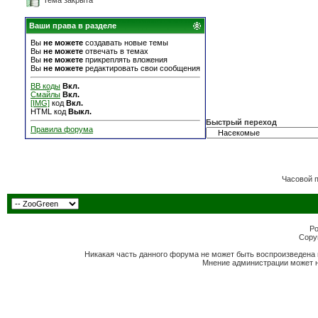
Тема закрыта
Ваши права в разделе
Вы
не можете
создавать новые темы
Вы
не можете
отвечать в темах
Вы
не можете
прикреплять вложения
Вы
не можете
редактировать свои сообщения
BB коды
Вкл.
Смайлы
Вкл.
[IMG]
код
Вкл.
HTML код
Выкл.
Быстрый переход
Правила форума
Часовой 
Po
Copyr
Никакая часть данного форума не может быть воспроизведена 
Мнение администрации может н