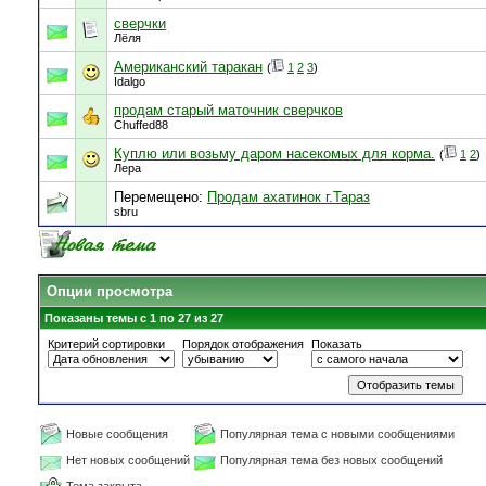
сверчки
Лёля
Американский таракан
(
1
2
3
)
Idalgo
продам старый маточник сверчков
Chuffed88
Куплю или возьму даром насекомых для корма.
(
1
2
)
Лера
Перемещено:
Продам ахатинок г.Тараз
sbru
Опции просмотра
Показаны темы с 1 по 27 из 27
Критерий сортировки
Порядок отображения
Показать
Новые сообщения
Популярная тема с новыми сообщениями
Нет новых сообщений
Популярная тема без новых сообщений