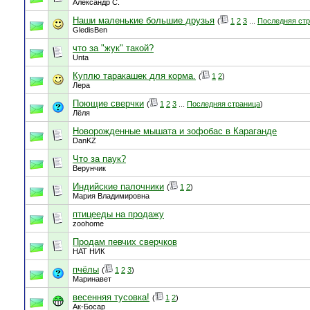
Александр С.
Наши маленькие большие друзья
(
1
2
3
...
Последняя ст
GledisBen
что за "жук" такой?
Unta
Куплю таракашек для корма.
(
1
2
)
Лера
Поющие сверчки
(
1
2
3
...
Последняя страница
)
Лёля
Новорожденные мышата и зофобас в Караганде
DanKZ
Что за паук?
Верунчик
Индийские палочники
(
1
2
)
Мария Владимировна
птицееды на продажу
zoohome
Продам певчих сверчков
НАТ НИК
пчёлы
(
1
2
3
)
Маринавет
весенняя тусовка!
(
1
2
)
Ак-Босар