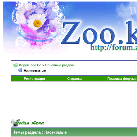
Форум Zoo.kZ
>
Основные разделы
Насекомые
Регистрация
Справка
Правила форума
Темы раздела
: Насекомые