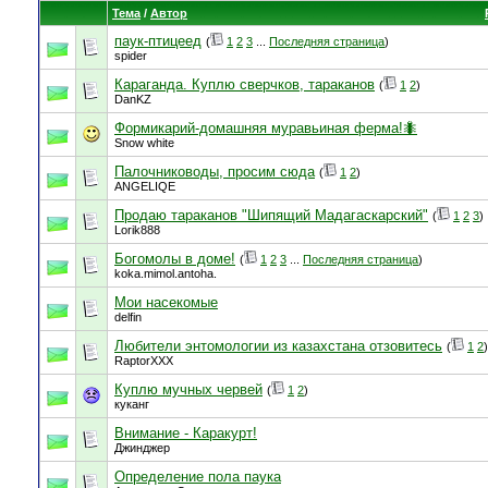
Тема
/
Автор
паук-птицеед
(
1
2
3
...
Последняя страница
)
spider
Караганда. Куплю сверчков, тараканов
(
1
2
)
DanKZ
Формикарий-домашняя муравьиная ферма!🐜
Snow white
Палочниководы, просим сюда
(
1
2
)
ANGELIQE
Продаю тараканов "Шипящий Мадагаскарский"
(
1
2
3
)
Lorik888
Богомолы в доме!
(
1
2
3
...
Последняя страница
)
koka.mimol.antoha.
Мои насекомые
delfin
Любители энтомологии из казахстана отзовитесь
(
1
2
)
RaptorXXX
Куплю мучных червей
(
1
2
)
куканг
Внимание - Каракурт!
Джинджер
Определение пола паука