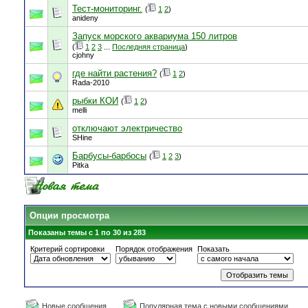
Тест-мониторинг.
(
1
2
)
anideny
Запуск морского аквариума 150 литров
(
1
2
3
...
Последняя страница
)
cjohny
где найти растения?
(
1
2
)
Rada-2010
рыбки КОИ
(
1
2
)
melli
отключают электричество
SHine
Барбусы-барбосы
(
1
2
3
)
Pitka
Опции просмотра
Показаны темы с 1 по 30 из 283
Критерий сортировки
Порядок отображения
Показать
Новые сообщения
Популярная тема с новыми сообщениями