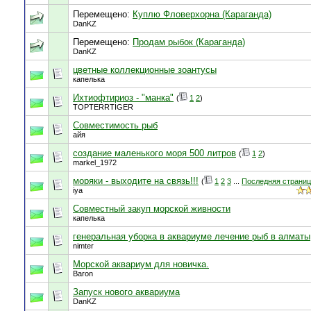
Перемещено:
Куплю Фловерхорна (Караганда)
DanKZ
Перемещено:
Продам рыбок (Караганда)
DanKZ
цветные коллекционные зоантусы
капелька
Ихтиофтириоз - "манка"
(
1
2
)
TOPTERRTIGER
Совместимость рыб
айя
создание маленького моря 500 литров
(
1
2
)
markel_1972
моряки - выходите на связь!!!
(
1
2
3
...
Последняя страни
iya
Совместный закуп морской живности
капелька
генеральная уборка в аквариуме лечение рыб в алматы
nimter
Морской аквариум для новичка.
Baron
Запуск нового аквариума
DanKZ