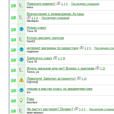
Помогите новичку!
(
1
2
3
...
Последняя страница
)
kiara
Впечатления о зоомагазинах Астаны
(
1
2
3
...
Последняя страница
)
Nikolaykz
Нужен совет
Тата-76
Куплю цихлиду попугая
DanKZ
интернет магазины по казахстану
(
1
2
3
...
Последняя стр
надюшка
Требуется совет
(
1
2
3
)
Тата-76
Ждать мальков или нет! Вопрос к знатокам
(
1
2
)
Tanya_ya
Помогите! Заболел астронотус!
(
1
2
)
D@mir@
лекции и мастер класс по аквариумистике
iya
Раки
bauridze
Не растут растения? Почему?
(
1
2
3
...
Последняя страни
иван иваныч