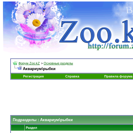
Форум Zoo.kZ
>
Основные разделы
Аквариум\рыбки
Регистрация
Справка
Правила форума
Подразделы
: Аквариум\рыбки
Раздел