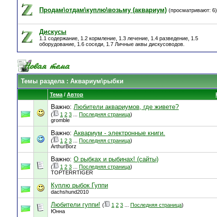
Продам\отдам\куплю\возьму (аквариум)
(просматривают: 6)
Дискусы
1.1 содержание, 1.2 кормление, 1.3 лечение, 1.4 разведение, 1.5
оборудование, 1.6 соседи, 1.7 Личные аквы дискусоводов.
Темы раздела
: Аквариум\рыбки
Тема
/
Автор
Важно:
Любители аквариумов, где живете?
(
1
2
3
...
Последняя страница
)
gromble
Важно:
Аквариум - электронные книги.
(
1
2
3
...
Последняя страница
)
ArthurBorz
Важно:
О рыбках и рыбинах! (сайты)
(
1
2
3
...
Последняя страница
)
TOPTERRTIGER
Куплю рыбок Гуппи
dachshund2010
Любители гуппи!
(
1
2
3
...
Последняя страница
)
Юнна