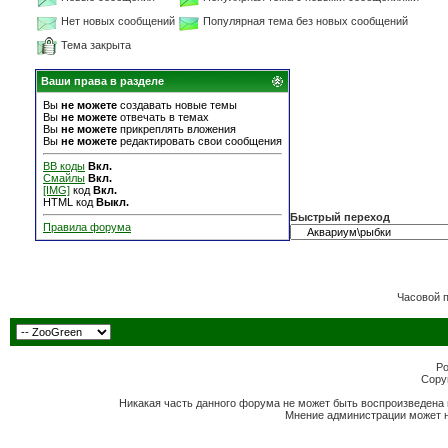
Нет новых сообщений
Популярная тема без новых сообщений
Тема закрыта
Ваши права в разделе
Вы
не можете
создавать новые темы
Вы
не можете
отвечать в темах
Вы
не можете
прикреплять вложения
Вы
не можете
редактировать свои сообщения
BB коды
Вкл.
Смайлы
Вкл.
[IMG]
код
Вкл.
HTML код
Выкл.
Быстрый переход
Правила форума
Часовой 
Po
Copyr
Никакая часть данного форума не может быть воспроизведена 
Мнение администрации может н