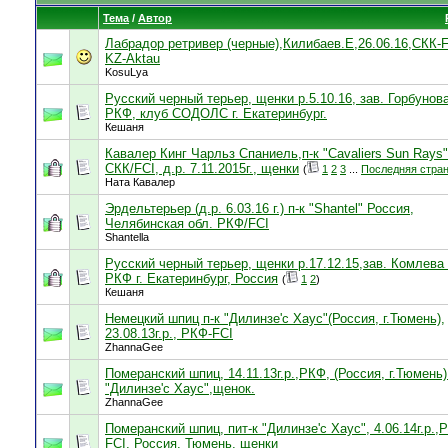
Тема
/
Автор
Лабрадор ретривер (черные),Килибаев.Е,26.06.16,СКК-F
KZ-Aktau
KosuLya
Русский черный терьер, щенки р.5.10.16, зав. Горбунова
РКФ, клуб СОДОЛС г. Екатеринбург.
Кешаня
Кавалер Кинг Чарльз Спаниель,п-к "Cavaliers Sun Rays"
СКК/FCI, д.р. 7.11.2015г., щенки
(
1
2
3
...
Последняя стра
Ната Кавалер
Эрдельтерьер (д.р. 6.03.16 г.) п-к "Shantel" Россия,
Челябинская обл. РКФ/FCI
Shantella
Русский черный терьер, щенки р.17.12.15,зав. Комлева 
РКФ г. Екатеринбург, Россия
(
1
2
)
Кешаня
Немецкий шпиц п-к "Дилинзе'с Хаус"(Россия, г.Тюмень),
23.08.13г.р., РКФ-FCI
ZhannaGee
Померанский шпиц, 14.11.13г.р.,РКФ, (Россия, г.Тюмень)
"Дилинзе'с Хаус",щенок.
ZhannaGee
Померанский шпиц, пит-к "Дилинзе'с Хаус", 4.06.14г.р.,
FCI, Россия, Тюмень, щенки