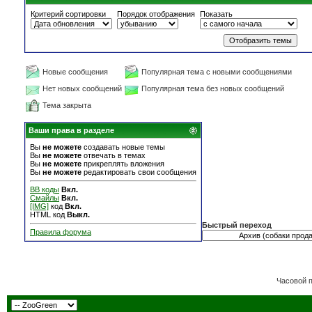
Критерий сортировки
Порядок отображения
Показать
Новые сообщения
Популярная тема с новыми сообщениями
Нет новых сообщений
Популярная тема без новых сообщений
Тема закрыта
Ваши права в разделе
Вы
не можете
создавать новые темы
Вы
не можете
отвечать в темах
Вы
не можете
прикреплять вложения
Вы
не можете
редактировать свои сообщения
BB коды
Вкл.
Смайлы
Вкл.
[IMG]
код
Вкл.
HTML код
Выкл.
Быстрый переход
Правила форума
Часовой 