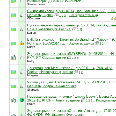
Новосибирск,дт.рож.30.10.14,РКФ.
Хозяин Тайги
Сибирский хаски, д.р.11.07.14, зав. Балышев А.О., СКК-
г.Алматы, щенки
(
1
2
3
...
Последняя страница
)
CDomalex
Русский черный терьер, щенки р. 15.08.14, зав. Андрее
РКФ, Екатеринбург, Россия.
(
1
2
)
Кешаня
БИГЛЬ (триколор) - Питомник Be Brand КЦ "Фаворит" (С
FCI), д.р. 10/05/2014 год, г.Адматы, щенки
(
1
2
)
Rufiya
Эрдельтерьер, питомник «RAYSEND», 04.05.2014 г., ФЦ
РКФ, РФ-Самара, щенки
(
1
2
3
)
Rikky
Доберман, зав.Мельникова Л.,д.р.25.01.14, РКФ-ФЦИ,
Россия,г.Новокузнецк, щенки
(
1
2
)
Morgana
Чихуахуа гш, вл. Сактаганова Р.А., д.р. 04.09.2013, СКК
г.Алматы, подращенная собака
Skar/\Let
Немецкая овчарка, питомник "Empire Boevir", Боева И., 
26.12.13, КНОРК, Алматы, щенки
(
1
2
3
...
Последняя стр
Elverd
Эрдельтерьер, питомник «Станнинг Люкс», д.р. 17.01.20
ФЦИ-РКФ, РФ, Екатеринбург, щенки