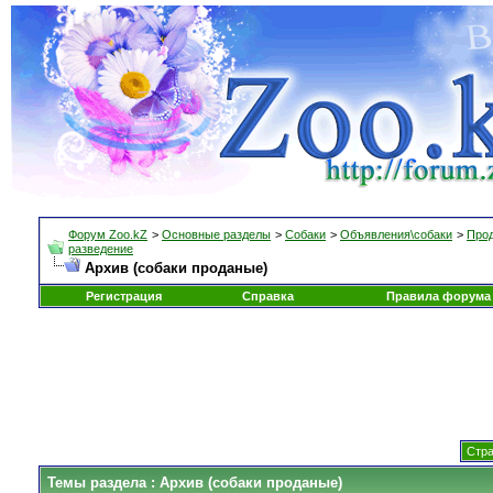
Форум Zoo.kZ
>
Основные разделы
>
Собаки
>
Объявления\собаки
>
Прод
разведение
Архив (собаки проданые)
Регистрация
Справка
Правила форума
Стра
Темы раздела
: Архив (собаки проданые)