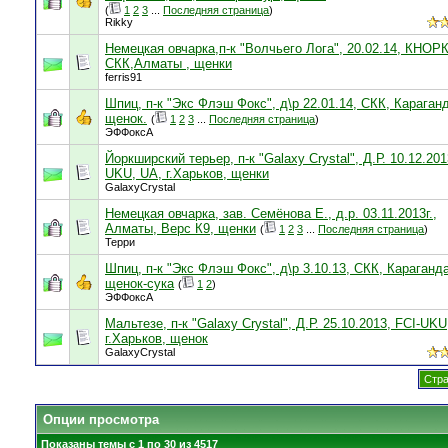
(
1
2
3
...
Последняя страница
)
Rikky
Немецкая овчарка,п-к "Волчьего Лога", 20.02.14, КНОРК
СКК,Алматы , щенки
ferris91
Шпиц, п-к "Экс Флэш Фокс", д\р 22.01.14, СКК, Караган
щенок.
(
1
2
3
...
Последняя страница
)
ЭФФоксА
Йоркширский терьер, п-к "Galaxy Crystal", Д.Р. 10.12.201
UKU, UA, г.Харьков, щенки
GalaxyCrystal
Немецкая овчарка, зав. Семёнова Е., д.р. 03.11.2013г.,
Алматы, Верс К9, щенки
(
1
2
3
...
Последняя страница
)
Терри
Шпиц, п-к "Экс Флэш Фокс", д\р 3.10.13, СКК, Караганда
щенок-сука
(
1
2
)
ЭФФоксА
Мальтезе, п-к "Galaxy Crystal", Д.Р. 25.10.2013, FCI-UKU
г.Харьков, щенок
GalaxyCrystal
Стра
Опции просмотра
Показаны темы с 1 по 30 из 4517