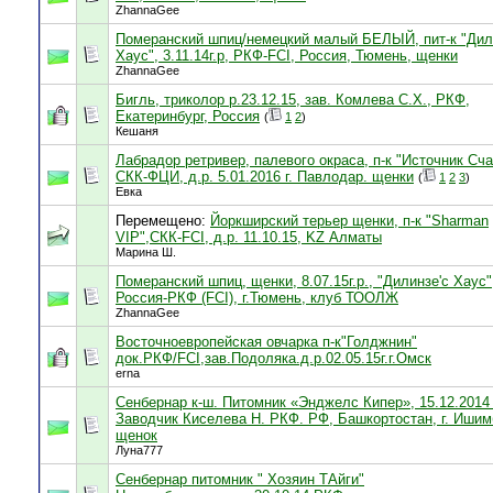
ZhannaGee
Померанский шпиц/немецкий малый БЕЛЫЙ, пит-к "Дил
Хаус", 3.11.14г.р, РКФ-FCI, Россия, Тюмень, щенки
ZhannaGee
Бигль, триколор р.23.12.15, зав. Комлева С.Х., РКФ,
Екатеринбург, Россия
(
1
2
)
Кешаня
Лабрадор ретривер, палевого окраса, п-к "Источник Сча
СКК-ФЦИ, д.р. 5.01.2016 г. Павлодар. щенки
(
1
2
3
)
Евка
Перемещено:
Йоркширский терьер щенки, п-к "Sharman
VIP",СКК-FCI, д.р. 11.10.15, KZ Алматы
Марина Ш.
Померанский шпиц, щенки, 8.07.15г.р., "Дилинзе'с Хаус"
Россия-РКФ (FCI), г.Тюмень, клуб ТООЛЖ
ZhannaGee
Восточноевропейская овчарка п-к"Голджнин"
док.РКФ/FCI,зав.Подоляка.д.р.02.05.15г.г.Омск
erna
Сенбернар к-ш. Питомник «Энджелс Кипер», 15.12.2014 
Заводчик Киселева Н. РКФ. РФ, Башкортостан, г. Ишим
щенок
Луна777
Сенбернар питомник " Хозяин ТАйги"