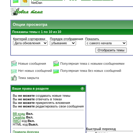
NetDan
Опции просмотра
Показаны темы с 1 по 10 из 10
Критерий сортировки
Порядок отображения
Показать
Новые сообщения
Популярная тема с новыми сообщениями
Нет новых сообщений
Популярная тема без новых сообщений
Тема закрыта
Ваши права в разделе
Вы
не можете
создавать новые темы
Вы
не можете
отвечать в темах
Вы
не можете
прикреплять вложения
Вы
не можете
редактировать свои сообщения
BB коды
Вкл.
Смайлы
Вкл.
[IMG]
код
Вкл.
HTML код
Выкл.
Быстрый переход
Правила форума