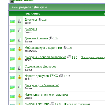
Темы раздела
: Дискусы
Тема
/
Автор
Дискусы
(
1
2
)
serek
Дискусы
Ромео
Дневник Самата
(
1
2
)
Samat
Мой аквариум с королями
(
1
2
)
gelios2005
Дискусы - Короли Аквариума
(
1
2
3
...
Последняя страниц
TEXO
Содержание Дискусов !
Samat
Нерест дискусов TEXO
(
1
2
3
)
TEXO
Дискусы для “чайников”
Samat
Изменения спинного плавника
Lisssa
Дискусы NetDanа
(
1
2
3
...
Последняя страница
)