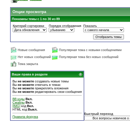
Опции просмотра
Показаны темы с 1 по 30 из 89
Критерий сортировки
Порядок отображения
Показать
Новые сообщения
Популярная тема с новыми сообщениями
Нет новых сообщений
Популярная тема без новых сообщений
Тема закрыта
Ваши права в разделе
Вы
не можете
создавать новые темы
Вы
не можете
отвечать в темах
Вы
не можете
прикреплять вложения
Вы
не можете
редактировать свои сообщения
BB коды
Вкл.
Смайлы
Вкл.
[IMG]
код
Вкл.
HTML код
Выкл.
Быстрый переход
Правила форума