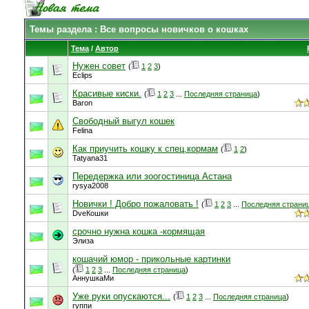
Темы раздела
: Все вопросы новичков о кошках
Тема
/
Автор
Нужен совет
(
1
2
3
)
Eclips
Красивые киски.
(
1
2
3
...
Последняя страница
)
Baron
Свободный выгул кошек
Felina
Как приучить кошку к спец.кормам
(
1
2
)
Tatyana31
Передержка или зоогостиница Астана
rysya2008
Новички ! Добро пожаловать !
(
1
2
3
...
Последняя страни
DveКошки
срочно нужна кошка -кормящая
Элиза
кошачий юмор - прикольные картинки
(
1
2
3
...
Последняя страница
)
АннушкаМи
Уже руки опускаются...
(
1
2
3
...
Последняя страница
)
гуппи