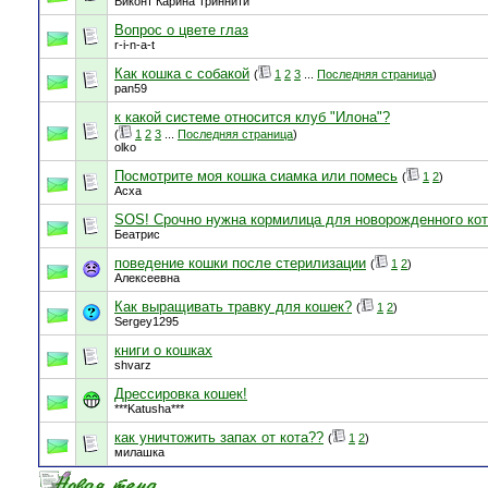
Виконт Карина Триннити
Вопрос о цвете глаз
r-i-n-a-t
Как кошка с собакой
(
1
2
3
...
Последняя страница
)
pan59
к какой системе относится клуб "Илона"?
(
1
2
3
...
Последняя страница
)
olko
Посмотрите моя кошка сиамка или помесь
(
1
2
)
Асха
SOS! Срочно нужна кормилица для новорожденного кот
Беатрис
поведение кошки после стерилизации
(
1
2
)
Алексеевна
Как выращивать травку для кошек?
(
1
2
)
Sergey1295
книги о кошках
shvarz
Дрессировка кошек!
***Katusha***
как уничтожить запах от кота??
(
1
2
)
милашка