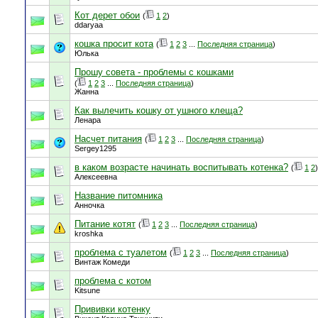
Кот дерет обои
(
1
2
)
ddaryaa
кошка просит кота
(
1
2
3
...
Последняя страница
)
Юлька
Прошу совета - проблемы с кошками
(
1
2
3
...
Последняя страница
)
Жанна
Как вылечить кошку от ушного клеща?
Ленара
Насчет питания
(
1
2
3
...
Последняя страница
)
Sergey1295
в каком возрасте начинать воспитывать котенка?
(
1
2
)
Алексеевна
Название питомника
Анночка
Питание котят
(
1
2
3
...
Последняя страница
)
kroshka
проблема с туалетом
(
1
2
3
...
Последняя страница
)
Винтаж Комеди
проблема с котом
Kitsune
Прививки котенку