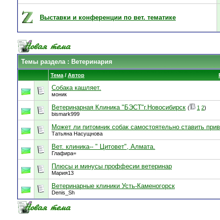
Выставки и конференции по вет. тематике
Темы раздела
: Ветеринария
Тема
/
Автор
Собака кашляет.
моник
Ветеринарная Клиника "БЭСТ"г.Новосибирск
(
1
2
)
bismark999
Может ли питомник собак самостоятельно ставить при
Татьяна Насущнова
Вет. клиника-- " Цитовет", Алмата.
Глафира=
Плюсы и минусы проффесии ветеринар
Мария13
Ветеринарные клиники Усть-Каменогорск
Denis_Sh