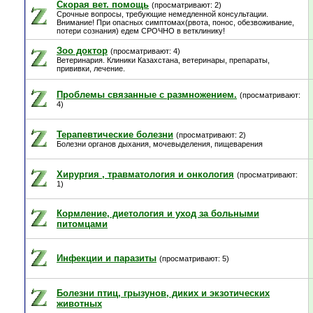
Скорая вет. помощь
(просматривают: 2)
Срочные вопросы, требующие немедленной консультации.
Внимание! При опасных симптомах(рвота, понос, обезвоживание,
потери сознания) едем СРОЧНО в ветклинику!
Зоо доктор
(просматривают: 4)
Ветеринария. Клиники Казахстана, ветеринары, препараты,
прививки, лечение.
Проблемы связанные с размножением.
(просматривают:
4)
Терапевтические болезни
(просматривают: 2)
Болезни органов дыхания, мочевыделения, пищеварения
Хирургия , травматология и онкология
(просматривают:
1)
Кормление, диетология и уход за больными
питомцами
Инфекции и паразиты
(просматривают: 5)
Болезни птиц, грызунов, диких и экзотических
животных