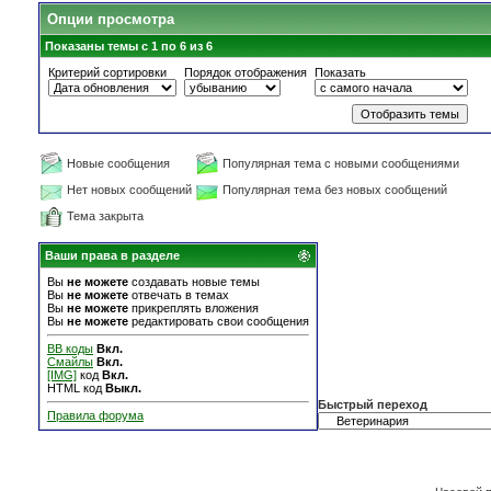
Опции просмотра
Показаны темы с 1 по 6 из 6
Критерий сортировки
Порядок отображения
Показать
Новые сообщения
Популярная тема с новыми сообщениями
Нет новых сообщений
Популярная тема без новых сообщений
Тема закрыта
Ваши права в разделе
Вы
не можете
создавать новые темы
Вы
не можете
отвечать в темах
Вы
не можете
прикреплять вложения
Вы
не можете
редактировать свои сообщения
BB коды
Вкл.
Смайлы
Вкл.
[IMG]
код
Вкл.
HTML код
Выкл.
Быстрый переход
Правила форума