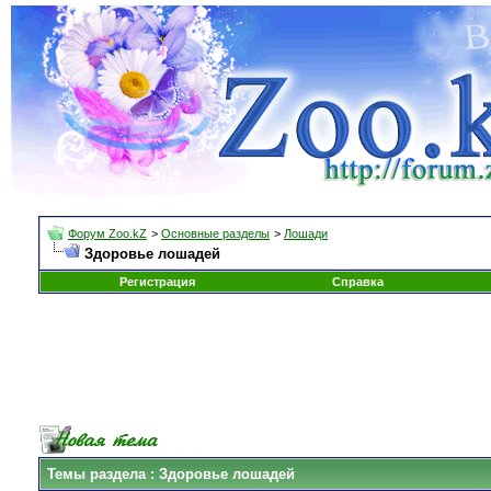
Форум Zoo.kZ
>
Основные разделы
>
Лошади
Здоровье лошадей
Регистрация
Справка
Темы раздела
: Здоровье лошадей