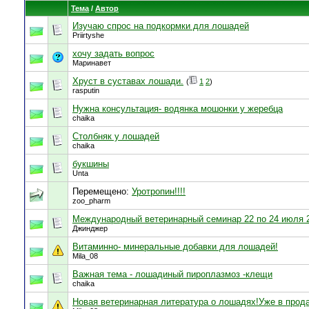
Тема
/
Автор
Изучаю спрос на подкормки для лошадей
Priirtyshe
хочу задать вопрос
Маринавет
Хруст в суставах лошади.
(
1
2
)
rasputin
Нужна консультация- водянка мошонки у жеребца
chaika
Столбняк у лошадей
chaika
букшины
Unta
Перемещено:
Уротропин!!!!
zoo_pharm
Международный ветеринарный семинар 22 по 24 июля 2
Джинджер
Витаминно- минеральные добавки для лошадей!
Mila_08
Важная тема - лошадиный пироплазмоз -клещи
chaika
Новая ветеринарная литература о лошадях!Уже в прод