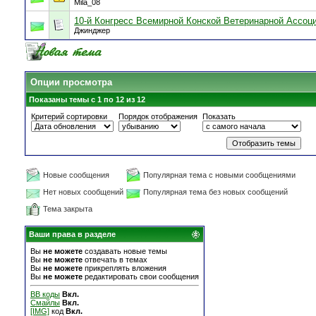
Mila_08
10-й Конгресс Всемирной Конской Ветеринарной Ассоц
Джинджер
Опции просмотра
Показаны темы с 1 по 12 из 12
Критерий сортировки
Порядок отображения
Показать
Новые сообщения
Популярная тема с новыми сообщениями
Нет новых сообщений
Популярная тема без новых сообщений
Тема закрыта
Ваши права в разделе
Вы
не можете
создавать новые темы
Вы
не можете
отвечать в темах
Вы
не можете
прикреплять вложения
Вы
не можете
редактировать свои сообщения
BB коды
Вкл.
Смайлы
Вкл.
[IMG]
код
Вкл.