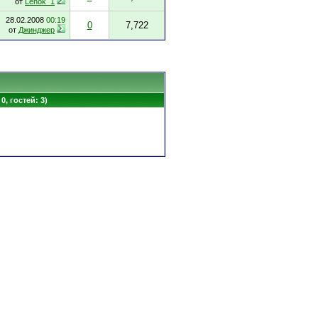
от
Lenok_1
28.02.2008
00:19
0
7,722
от
Джинджер
0, гостей: 3)