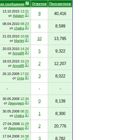
Ответов
Просмотров
ее сообщение
13.10.2015
13:31
8
40,416
от
Adalam
08.04.2010
08:23
6
8,599
от
chaika
21.03.2010
10:06
10
13,795
от
Martini
20.03.2010
14:24
5
9,322
от
Anna88
18.03.2010
16:23
2
12,207
от
Anna88
26.10.2009
17:02
3
8,022
от
Unta
-
-
-
30.05.2008
12:34
0
8,139
от
Джинджер
30.05.2008
08:31
1
8,300
от
chaika
27.04.2008
11:29
2
20,776
от
Джинджер
17.04.2008
16:38
3
8,782