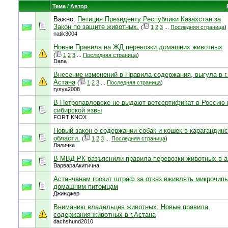
Тема
/
Автор
Важно:
Петиция Президенту Республики Казахстан за
Закон по защите животных.
(
1
2
3
...
Последняя страница
)
natik3004
Новые Правила на ЖД перевозки домашних животных
(
1
2
3
...
Последняя страница
)
Dana
Внесение изменений в Правила содержания, выгула в г.
Астана
(
1
2
3
...
Последняя страница
)
rysya2008
В Петропавловске не выдают ветсертификат в Россию 
сибирской язвы
FORT KNOX
Новый закон о содержании собак и кошек в карагандин
области.
(
1
2
3
...
Последняя страница
)
Ляличка
В МВД РК разъяснили правила перевозки животных в а
ВарвараАкитична
Астанчанам грозит штраф за отказ вживлять микрочип
домашним питомцам
Джинджер
Вниманию владельцев животных: Новые правила
содержания животных в г.Астана
dachshund2010