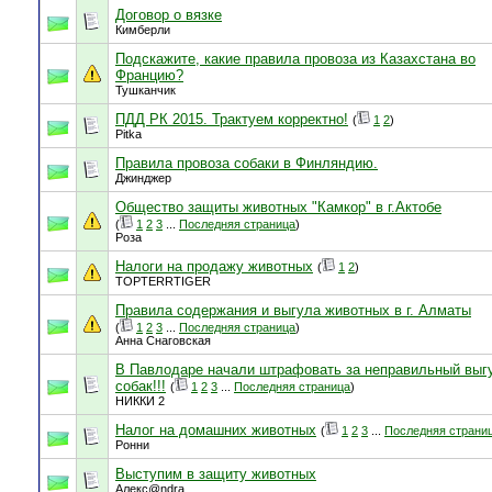
Договор о вязке
Кимберли
Подскажите, какие правила провоза из Казахстана во
Францию?
Тушканчик
ПДД РК 2015. Трактуем корректно!
(
1
2
)
Pitka
Правила провоза собаки в Финляндию.
Джинджер
Общество защиты животных "Камкор" в г.Актобе
(
1
2
3
...
Последняя страница
)
Роза
Налоги на продажу животных
(
1
2
)
TOPTERRTIGER
Правила содержания и выгула животных в г. Алматы
(
1
2
3
...
Последняя страница
)
Анна Снаговская
В Павлодаре начали штрафовать за неправильный выг
собак!!!
(
1
2
3
...
Последняя страница
)
НИККИ 2
Налог на домашних животных
(
1
2
3
...
Последняя страни
Ронни
Выступим в защиту животных
Алекс@ndra