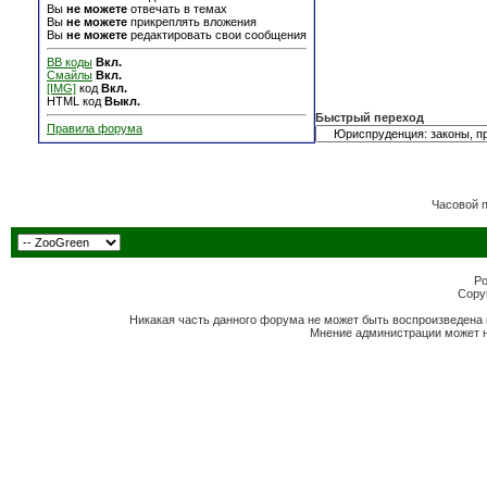
Вы
не можете
отвечать в темах
Вы
не можете
прикреплять вложения
Вы
не можете
редактировать свои сообщения
BB коды
Вкл.
Смайлы
Вкл.
[IMG]
код
Вкл.
HTML код
Выкл.
Быстрый переход
Правила форума
Часовой 
Po
Copyr
Никакая часть данного форума не может быть воспроизведена 
Мнение администрации может н