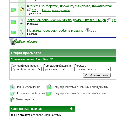
Юристы на форуме, проконсультируйте, пожалуйста!
(
1
2
3
...
Последняя страница
)
Тушканчик
Закон об ограничении числа домашних любимцев
(
1
2
Надюха
Правила перевозки собак в машине.
(
1
2
3
)
Felisiya
Опции просмотра
Показаны темы с 1 по 20 из 20
Критерий сортировки
Порядок отображения
Показать
Новые сообщения
Популярная тема с новыми сообщениями
Нет новых сообщений
Популярная тема без новых сообщений
Тема закрыта
Ваши права в разделе
Вы
не можете
создавать новые темы