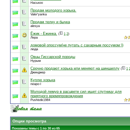
Наськоо
Продам молодого хорька.
Valer'yanka
Продам телку и бычка
alesya
Ёжик - Ежинка.
(
1
2
)
Лера
домовой опоссум(не путать с сахарным поссумом:))
люда
Овцы Гиссарской породы
Нурым
Срочно продают хорька или меняют на шиншиллу
(
1
Джинджер
Куплю хорька
neapo-l
Молодой лемур в расцвете сил ищет спутницу для
приятного времяпровождения
Pushistik1984
Опции просмотра
Показаны темы с 1 по 30 из 65