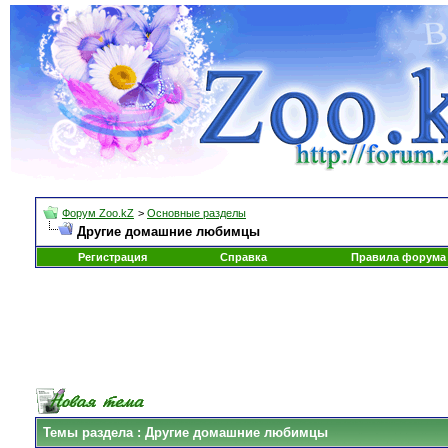
Форум Zoo.kZ
>
Основные разделы
Другие домашние любимцы
Регистрация
Справка
Правила форума
Темы раздела
: Другие домашние любимцы