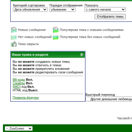
Критерий сортировки
Порядок отображения
Показать
Новые сообщения
Популярная тема с новыми сообщениями
Нет новых сообщений
Популярная тема без новых сообщений
Тема закрыта
Ваши права в разделе
Вы
не можете
создавать новые темы
Вы
не можете
отвечать в темах
Вы
не можете
прикреплять вложения
Вы
не можете
редактировать свои сообщения
BB коды
Вкл.
Смайлы
Вкл.
[IMG]
код
Вкл.
HTML код
Выкл.
Быстрый переход
Правила форума
Часовой 