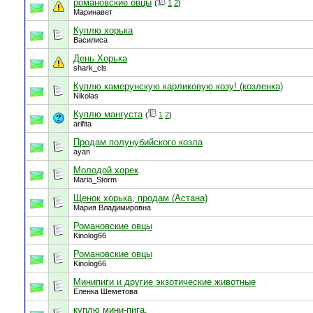
романовские овцы
(
1
2
)
Маринавет
Куплю хорька
Василиса
День Хорька
shark_cls
Куплю камерунскую карликовую козу! (козленка)
Nikolas
Куплю мангуста
(
1
2
)
arifita
Продам полунубийского козла
ayan
Молодой хорек
Maria_Storm
Щенок хорька, продам (Астана)
Мария Владимировна
Романовские овцы
Kinolog66
Романовские овцы
Kinolog66
Минипиги и другие экзотические животные
Еленка Шеметова
куплю мини-пига.