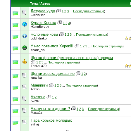
Тема
/
Автор
Летучее чудо
(
1
2
3
...
Последняя страница
)
GledisBen
Куплю Хорька
(
1
2
3
)
ЖеняBorzoy
молочные козы
(
1
2
3
...
Последняя страница
)
gold_drakon
У нас появился Хорек!!!
(
1
2
3
...
Последняя страница
)
shark_cls
Щенка фретки (декоративного хорька) продам
(
1
2
3
...
Последняя страница
)
Татьяна70
Щенки хорька домашние
(
1
2
)
iguanka
Минипиги
(
1
2
3
...
Последняя страница
)
Admin
Ахатина
(
1
2
)
Svetik
Ахатины -кто держит?
(
1
2
3
...
Последняя страница
)
Махабат
Пара хорьков молодых
stilnaj