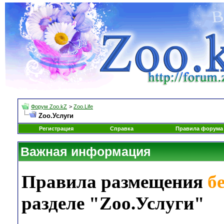
Форум Zoo.kZ
>
Zoo.Life
Zoo.Услуги
Регистрация
Справка
Правила форума
Важная информация
Правила размещения
б
разделе "Zoo.Услуги"