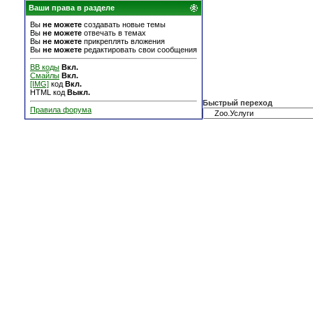
Ваши права в разделе
Вы
не можете
создавать новые темы
Вы
не можете
отвечать в темах
Вы
не можете
прикреплять вложения
Вы
не можете
редактировать свои сообщения
BB коды
Вкл.
Смайлы
Вкл.
[IMG]
код
Вкл.
HTML код
Выкл.
Быстрый переход
Правила форума