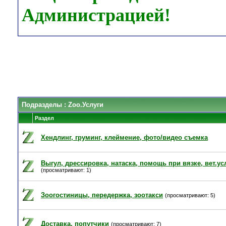
Администрацией!
Подразделы
: Zoo.Услуги
Раздел
Хендлинг, груминг, клеймение, фото/видео съемка
Выгул, дрессировка, натаска, помощь при вязке, вет.ус
(просматривают: 1)
Зоогостиницы, передержка, зоотакси
(просматривают: 5)
Доставка, попутчики
(просматривают: 7)