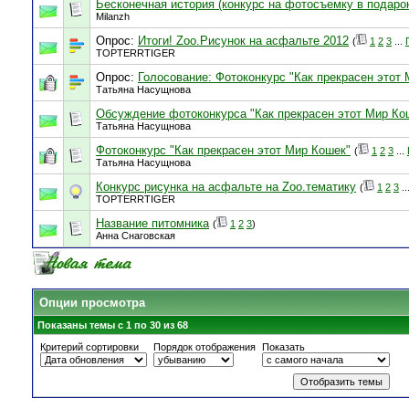
Бесконечная история (конкурс на фотосъемку в подаро
Milanzh
Опрос:
Итоги! Zoo.Рисунок на асфальте 2012
(
1
2
3
...
TOPTERRTIGER
Опрос:
Голосование: Фотоконкурс "Как прекрасен этот
Татьяна Насущнова
Обсуждение фотоконкурса "Как прекрасен этот Мир Ко
Татьяна Насущнова
Фотоконкурс "Как прекрасен этот Мир Кошек"
(
1
2
3
...
Татьяна Насущнова
Конкурс рисунка на асфальте на Zoo.тематику
(
1
2
3
..
TOPTERRTIGER
Название питомника
(
1
2
3
)
Анна Снаговская
Опции просмотра
Показаны темы с 1 по 30 из 68
Критерий сортировки
Порядок отображения
Показать