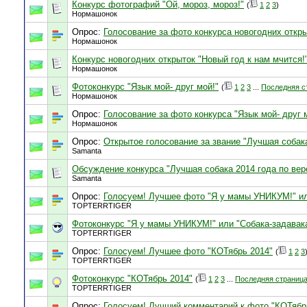
Конкурс фотографий "Ой, мороз, мороз!"
(
1
2
3
)
Нормашонок
Опрос:
Голосование за фото конкурса новогодних откры
Нормашонок
Конкурс новогодних открыток "Новый год к нам мчится!
Нормашонок
Фотоконкурс "Язык мой- друг мой!"
(
1
2
3
...
Последняя с
Нормашонок
Опрос:
Голосование за фото конкурса "Язык мой- друг 
Нормашонок
Опрос:
Открытое голосование за звание "Лучшая собак
Samanta
Обсуждение конкурса "Лучшая собака 2014 года по ве
Samanta
Опрос:
Голосуем! Лучшее фото "Я у мамы УНИКУМ!" ил
TOPTERRTIGER
Фотоконкурс "Я у мамы УНИКУМ!" или "Собака-задавак
TOPTERRTIGER
Опрос:
Голосуем! Лучшее фото "КОТябрь 2014"
(
1
2
3
TOPTERRTIGER
Фотоконкурс "КОТябрь 2014"
(
1
2
3
...
Последняя страниц
TOPTERRTIGER
Опрос:
Голосуем! Лучший комментарий к фото "КОТябр