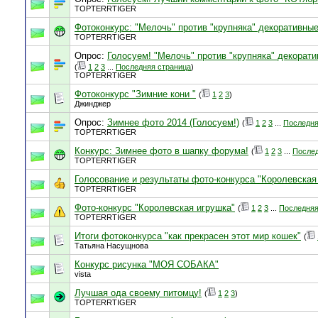
TOPTERRTIGER
Фотоконкурс: "Мелочь" против "крупняка" декоративные
TOPTERRTIGER
Опрос:
Голосуем! "Мелочь" против "крупняка" декорати
(
1
2
3
...
Последняя страница
)
TOPTERRTIGER
Фотоконкурс "Зимние кони "
(
1
2
3
)
Джинджер
Опрос:
Зимнее фото 2014 (Голосуем!)
(
1
2
3
...
Последня
TOPTERRTIGER
Конкурс: Зимнее фото в шапку форума!
(
1
2
3
...
Послед
TOPTERRTIGER
Голосование и результаты фото-конкурса "Королевская
TOPTERRTIGER
Фото-конкурс "Королевская игрушка"
(
1
2
3
...
Последняя
TOPTERRTIGER
Итоги фотоконкурса "как прекрасен этот мир кошек"
(
Татьяна Насущнова
Конкурс рисунка "МОЯ СОБАКА"
vista
Лучшая ода своему питомцу!
(
1
2
3
)
TOPTERRTIGER