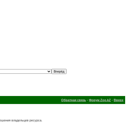
Обратная связь
-
Форум Zoo.kZ
-
Вверх
решения владельцев ресурса.