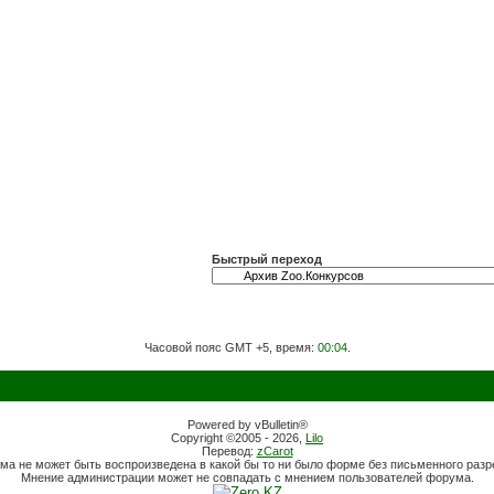
Быстрый переход
Часовой пояс GMT +5, время:
00:04
.
Powered by vBulletin®
Copyright ©2005 - 2026,
Lilo
Перевод:
zCarot
ма не может быть воспроизведена в какой бы то ни было форме без письменного раз
Мнение администрации может не совпадать с мнением пользователей форума.