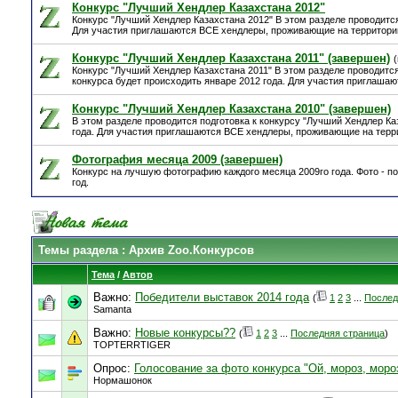
Конкурс "Лучший Хендлер Казахстана 2012"
Конкурс "Лучший Хендлер Казахстана 2012" В этом разделе проводитс
Для участия приглашаются ВСЕ хендлеры, проживающие на территори
Конкурс "Лучший Хендлер Казахстана 2011" (завершен)
Конкурс "Лучший Хендлер Казахстана 2011" В этом разделе проводится
конкурса будет происходить январе 2012 года. Для участия приглаша
Конкурс "Лучший Хендлер Казахстана 2010" (завершен)
В этом разделе проводится подготовка к конкурсу "Лучший Хендлер Ка
года. Для участия приглашаются ВСЕ хендлеры, проживающие на терр
Фотография месяца 2009 (завершен)
Конкурс на лучшую фотографию каждого месяца 2009го года. Фото - п
год.
Темы раздела
: Архив Zoo.Конкурсов
Тема
/
Автор
Важно:
Победители выставок 2014 года
(
1
2
3
...
Послед
Samanta
Важно:
Новые конкурсы??
(
1
2
3
...
Последняя страница
)
TOPTERRTIGER
Опрос:
Голосование за фото конкурса "Ой, мороз, моро
Нормашонок