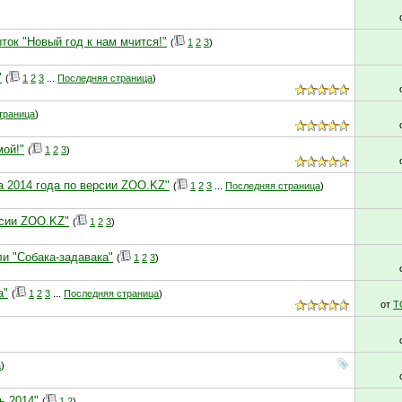
ток "Новый год к нам мчится!"
(
1
2
3
)
"
(
1
2
3
...
Последняя страница
)
траница
)
мой!"
(
1
2
3
)
а 2014 года по версии ZOO.KZ"
(
1
2
3
...
Последняя страница
)
рсии ZOO.KZ"
(
1
2
3
)
и "Собака-задавака"
(
1
2
3
)
а"
(
1
2
3
...
Последняя страница
)
от
T
)
а
)
ь 2014"
(
1
2
)