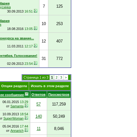
Мария
7
125
бусинка
30.09.2013
16:51
Мария
10
253
а
18.08.2016
13:05
онкурса на звание...
12
407
11.03.2011
12:17
ентября. Голосование!
31
772
02.09.2013
23:54
Страница 1 из 3
1
2
3
>
Опции раздела
Искать в этом разделе
Ответов
Просмотров
ее сообщение
06.01.2015
13:29
57
117,259
от
Samanta
10.09.2013
18:54
140
50,249
от
SuperWoman
05.04.2016
17:44
11
8,046
от
Annarich