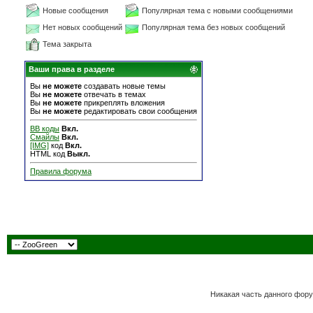
Новые сообщения
Популярная тема с новыми сообщениями
Нет новых сообщений
Популярная тема без новых сообщений
Тема закрыта
Ваши права в разделе
Вы
не можете
создавать новые темы
Вы
не можете
отвечать в темах
Вы
не можете
прикреплять вложения
Вы
не можете
редактировать свои сообщения
BB коды
Вкл.
Смайлы
Вкл.
[IMG]
код
Вкл.
HTML код
Выкл.
Правила форума
Никакая часть данного фору