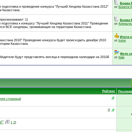
Боева 
я подготовка и проведение конкурса "Лучший Хендлер Казахстана 2012"
от
Бонита-
и Казахстана.
(просматривают: 1)
Боева 
 подготовка к конкурсу "Лучший Хендлер Казахстана 2011" Проведение
от
Аленычк
ются ВСЕ хендлеры, проживающие на территории Казахстана.
Итоги к
захстана 2010" Проведение конкурса будет происходить декабре 2010
от
Irene
итории Казахстана.
Фото с
обедители будут представлять месяца в перекидном календаре на 2010й
от
Itala
Рейтинг
Последн
няя страница
)
з!"
(
1
2
)