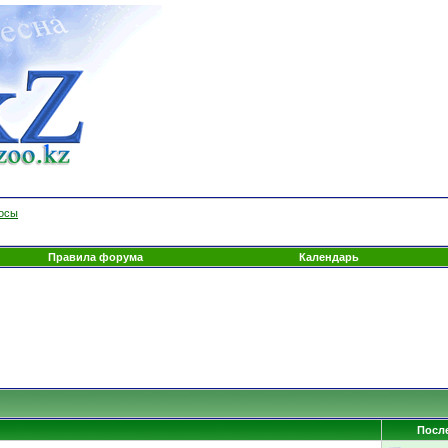
росы
Правила форума
Календарь
Посл