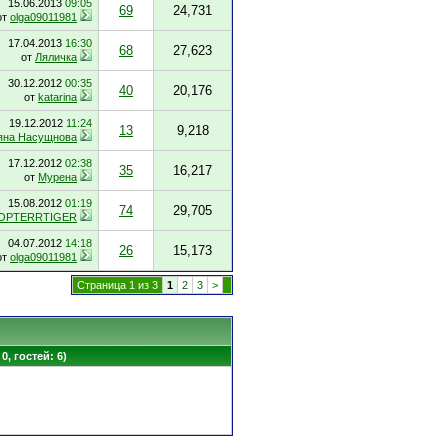
15.06.2013
09:05
69
24,731
от
olga09011981
17.04.2013
16:30
68
27,623
от
Ляличка
30.12.2012
00:35
40
20,176
от
katarina
19.12.2012
11:24
13
9,218
яна Насущнова
17.12.2012
02:38
35
16,217
от
Мурена
15.08.2012
01:19
74
29,705
OPTERRTIGER
04.07.2012
14:18
26
15,173
от
olga09011981
Страница 1 из 3
1
2
3
>
0, гостей: 6)