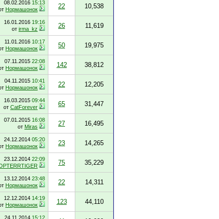
08.02.2016
15:13
22
10,538
от
Нормашонок
16.01.2016
19:16
26
11,619
от
irma_kz
11.01.2016
10:17
50
19,975
от
Нормашонок
07.11.2015
22:08
142
38,812
от
Нормашонок
04.11.2015
10:41
22
12,205
от
Нормашонок
16.03.2015
09:44
65
31,447
от
CatForever
07.01.2015
16:08
27
16,495
от
Miras
24.12.2014
05:20
23
14,265
от
Нормашонок
23.12.2014
22:09
75
35,229
OPTERRTIGER
13.12.2014
23:48
22
14,311
от
Нормашонок
12.12.2014
14:19
123
44,110
от
Нормашонок
24.11.2014
15:12