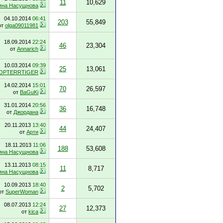
11
10,629
яна Насущнова
04.10.2014
06:41
203
55,849
от
olga09011981
18.09.2014
22:24
46
23,304
от
Annarich
10.03.2014
09:39
25
13,061
OPTERRTIGER
14.02.2014
15:01
70
26,597
от
BaGuKi
31.01.2014
20:56
36
16,748
от
Джордана
20.11.2013
13:40
44
24,407
от
Арти
18.11.2013
11:06
188
53,608
яна Насущнова
13.11.2013
08:15
11
8,717
яна Насущнова
10.09.2013
18:40
2
5,702
от
SuperWoman
08.07.2013
12:24
27
12,373
от
kica