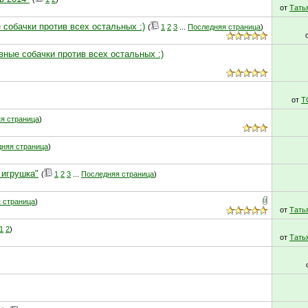
от
Тать
 собачки против всех остальных :)
(
1
2
3
...
Последняя страница
)
вные собачки против всех остальных :)
от
T
я страница
)
няя страница
)
 игрушка"
(
1
2
3
...
Последняя страница
)
 страница
)
от
Тать
1
2
)
от
Тать