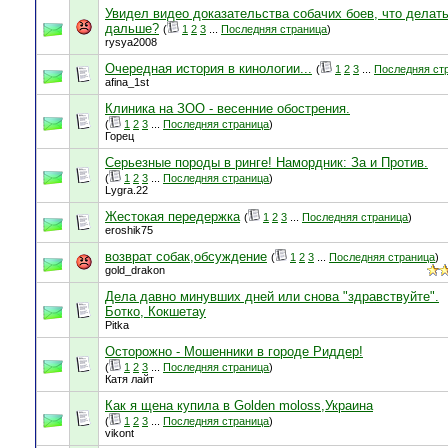
Увидел видео доказательства собачих боев, что делат
дальше?
(
1
2
3
...
Последняя страница
)
rysya2008
Очередная история в кинологии...
(
1
2
3
...
Последняя ст
afina_1st
Клиника на ЗОО - весенние обострения.
(
1
2
3
...
Последняя страница
)
Горец
Серьезные породы в ринге! Намордник: За и Против.
(
1
2
3
...
Последняя страница
)
Lygra.22
Жестокая передержка
(
1
2
3
...
Последняя страница
)
eroshik75
возврат собак,обсуждение
(
1
2
3
...
Последняя страница
)
gold_drakon
Дела давно минувших дней или снова "здравствуйте".
Ботко, Кокшетау
Pitka
Осторожно - Мошенники в городе Риддер!
(
1
2
3
...
Последняя страница
)
Катя лайт
Как я щена купила в Golden moloss,Украина
(
1
2
3
...
Последняя страница
)
vikont