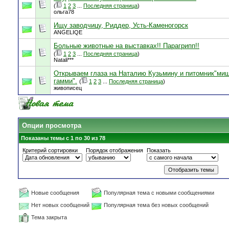
(
1
2
3
...
Последняя страница
)
ольга78
Ищу заводчицу, Риддер, Усть-Каменогорск
ANGELIQE
Больные животные на выставках!! Парагрипп!!
(
1
2
3
...
Последняя страница
)
Natali***
Открываем глаза на Наталию Кузьмину и питомник"ми
гамми".
(
1
2
3
...
Последняя страница
)
живописец
Опции просмотра
Показаны темы с 1 по 30 из 78
Критерий сортировки
Порядок отображения
Показать
Новые сообщения
Популярная тема с новыми сообщениями
Нет новых сообщений
Популярная тема без новых сообщений
Тема закрыта