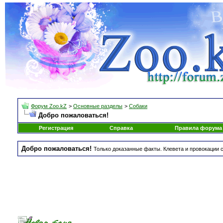
Форум Zoo.kZ
>
Основные разделы
>
Собаки
Добро пожаловаться!
Регистрация
Справка
Правила форума
Добро пожаловаться!
Только доказанные факты. Клевета и провокации с