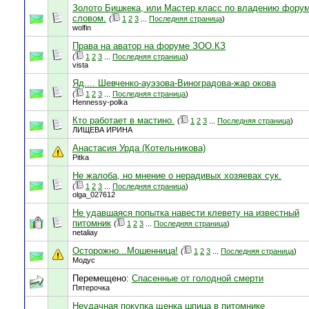
Золото Бишкека, или Мастер класс по владению фору
словом.
(
1
2
3
...
Последняя страница
)
wolfin
Права на аватор на форуме ЗОО.КЗ
(
1
2
3
...
Последняя страница
)
vista
Яд.... Шевченко-ауэзова-Виноградова-жар окова
(
1
2
3
...
Последняя страница
)
Hennessy-polka
Кто работает в мастино.
(
1
2
3
...
Последняя страница
)
ЛИЩЕВА ИРИНА
Анастасия Урда (Котельникова)
Pitka
Не жалоба, но мнение о нерадивых хозяевах сук.
(
1
2
3
...
Последняя страница
)
olga_027612
Не удавшаяся попытка навести клевету на известный
питомник
(
1
2
3
...
Последняя страница
)
netaliay
Осторожно...Мошенница!
(
1
2
3
...
Последняя страница
)
Модус
Перемещено:
Спасенные от голодной смерти
Пятерочка
Неудачная покупка щенка шпица в питомнике