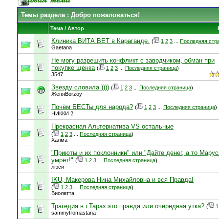
Темы раздела
: Добро пожаловаться!
Тема
/
Автор
Клиника ВИТА ВЕТ в Караганде.
(
1
2
3
...
Последняя стр
Gaetana
Не могу разрешить конфликт с заводчиком, обман при
покупке щенка
(
1
2
3
...
Последняя страница
)
3547
Звезду словила ))))
(
1
2
3
...
Последняя страница
)
ЖеняBorzoy
Почём БЕСТы для народа?
(
1
2
3
...
Последняя страница
)
НИККИ 2
Прекрасная Альтернатива VS остальные
(
1
2
3
...
Последняя страница
)
Халма
"Приюты и их поклонники" или "Дайте денег, а то Марус
умрёт!"
(
1
2
3
...
Последняя страница
)
люси
IKU, Макерова Нина Михайловна и вся Правда!
(
1
2
3
...
Последняя страница
)
Виолетта
Трагедия в г.Тараз это правда или очередная утка?
(
1
sammyfromastana