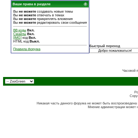
Ваши права в разделе
Вы
не можете
создавать новые темы
Вы
не можете
отвечать в темах
Вы
не можете
прикреплять вложения
Вы
не можете
редактировать свои сообщения
BB коды
Вкл.
Смайлы
Вкл.
[IMG]
код
Вкл.
HTML код
Выкл.
Быстрый переход
Правила форума
Часовой 
Po
Copyr
Никакая часть данного форума не может быть воспроизведена 
Мнение администрации может н