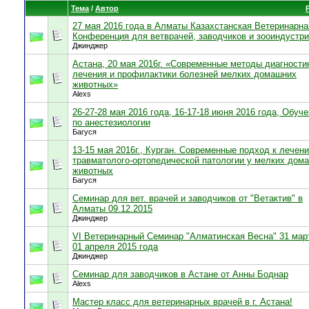
Тема
/
Автор
27 мая 2016 года в Алматы Казахстанская Ветеринарна
Конференция для ветврачей, заводчиков и зооиндустр
Джинджер
Астана, 20 мая 2016г. «Современные методы диагности
лечения и профилактики болезней мелких домашних
животных»
Alexs
26-27-28 мая 2016 года, 16-17-18 июня 2016 года, Обуч
по анестезиологии
Багуся
13-15 мая 2016г., Курган. Современные подход к лечен
травматолого-ортопедической патологии у мелких дом
животных
Багуся
Семинар для вет. врачей и заводчиков от "Ветактив" в
Алматы 09.12.2015
Джинджер
VI Ветеринарный Семинар "Алматинская Весна" 31 мар
01 апреля 2015 года
Джинджер
Семинар для заводчиков в Астане от Анны Боднар
Alexs
Мастер класс для ветеринарных врачей в г. Астана!