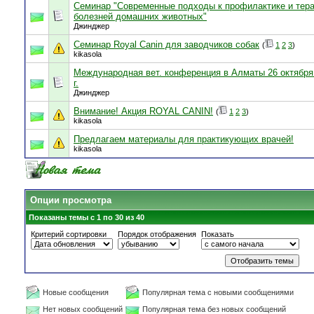
Семинар "Современные подходы к профилактике и тер
болезней домашних животных"
Джинджер
Семинар Royal Canin для заводчиков собак
(
1
2
3
)
kikasola
Международная вет. конференция в Алматы 26 октября
г.
Джинджер
Внимание! Акция ROYAL CANIN!
(
1
2
3
)
kikasola
Предлагаем материалы для практикующих врачей!
kikasola
Опции просмотра
Показаны темы с 1 по 30 из 40
Критерий сортировки
Порядок отображения
Показать
Новые сообщения
Популярная тема с новыми сообщениями
Нет новых сообщений
Популярная тема без новых сообщений