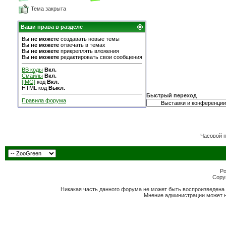
Тема закрыта
Ваши права в разделе
Вы
не можете
создавать новые темы
Вы
не можете
отвечать в темах
Вы
не можете
прикреплять вложения
Вы
не можете
редактировать свои сообщения
BB коды
Вкл.
Смайлы
Вкл.
[IMG]
код
Вкл.
HTML код
Выкл.
Быстрый переход
Правила форума
Часовой 
Po
Copyr
Никакая часть данного форума не может быть воспроизведена 
Мнение администрации может н