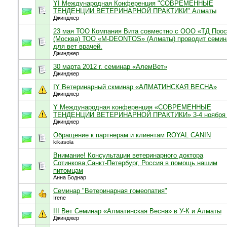
YI Международная Конференция "СОВРЕМЕННЫЕ
ТЕНДЕНЦИИ ВЕТЕРИНАРНОЙ ПРАКТИКИ" Алматы
Джинджер
23 мая ТОО Компания Вита совместно с ООО «ТД Прос
(Москва) ТОО «M-DEONTOS» (Алматы) проводит семин
для вет врачей.
Джинджер
30 марта 2012 г. семинар «АлемВет»
Джинджер
IY Ветеринарный скминар «АЛМАТИНСКАЯ ВЕСНА»
Джинджер
Y Международная конференция «СОВРЕМЕННЫЕ
ТЕНДЕНЦИИ ВЕТЕРИНАРНОЙ ПРАКТИКИ» 3-4 ноября 
Джинджер
Обращение к партнерам и клиентам ROYAL CANIN
kikasola
Внимание! Консультации ветеринарного доктора
Сотинкова,Санкт-Петербург, Россия в помощь нашим
питомцам
Анна Боднар
Семинар "Ветеринарная гомеопатия"
Irene
III Вет Семинар «Алматинская Весна» в У-К и Алматы
Джинджер