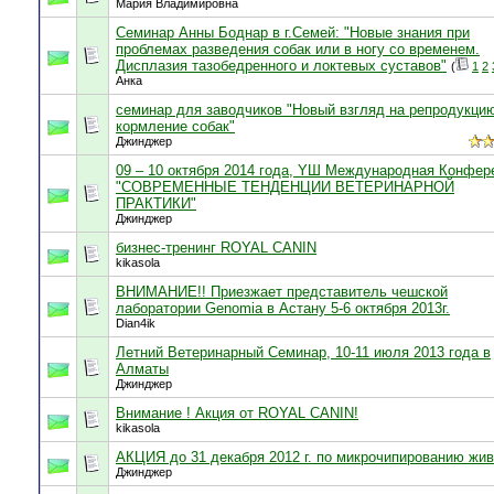
Мария Владимировна
Семинар Анны Боднар в г.Семей: "Новые знания при
проблемах разведения собак или в ногу со временем.
Дисплазия тазобедренного и локтевых суставов"
(
1
2
Анка
семинар для заводчиков "Новый взгляд на репродукци
кормление собак"
Джинджер
09 – 10 октября 2014 года, YШ Международная Конфер
"СОВРЕМЕННЫЕ ТЕНДЕНЦИИ ВЕТЕРИНАРНОЙ
ПРАКТИКИ"
Джинджер
бизнес-тренинг ROYAL CANIN
kikasola
ВНИМАНИЕ!! Приезжает представитель чешской
лаборатории Genomia в Астану 5-6 октября 2013г.
Dian4ik
Летний Ветеринарный Семинар, 10-11 июля 2013 года в
Алматы
Джинджер
Внимание ! Акция от ROYAL CANIN!
kikasola
АКЦИЯ до 31 декабря 2012 г. по микрочипированию жи
Джинджер