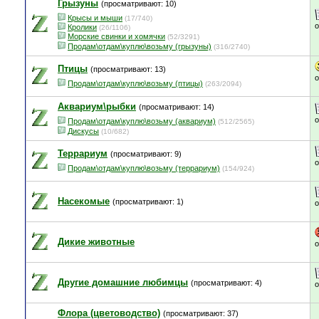
Грызуны
(просматривают: 10)
Крысы и мыши
(17/740)
Кролики
(26/1106)
Морские свинки и хомячки
(52/3291)
Продам\отдам\куплю\возьму (грызуны)
(316/2740)
Птицы
(просматривают: 13)
Продам\отдам\куплю\возьму (птицы)
(263/2094)
Аквариум\рыбки
(просматривают: 14)
Продам\отдам\куплю\возьму (аквариум)
(512/2565)
Дискусы
(10/682)
Террариум
(просматривают: 9)
Продам\отдам\куплю\возьму (террариум)
(154/924)
Насекомые
(просматривают: 1)
Дикие животные
Другие домашние любимцы
(просматривают: 4)
Флора (цветоводство)
(просматривают: 37)