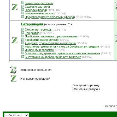
Комнатные растения
Садовые растения
Галереи (флора)
(42/4740)
Коллективные заказы
(20/2563)
Продам\отдам\куплю\возьму (флора)
(812/12946)
Ветеринария
(просматривают: 31)
Скорая вет. помощь
(172/1748)
Зоо доктор
(126/1571)
Проблемы связанные с размножением.
(30/600)
Терапевтические болезни
(25/250)
Хирургия , травматология и онкология
(30/316)
Кормление, диетология и уход за больными питомцами
(34/497)
Инфекции и паразиты
(31/551)
Болезни птиц, грызунов, диких и экзотических животных
(13/118)
Выставки и конференции по вет. тематике
(40/157)
Есть новые сообщения
Нет новых сообщений
Быстрый переход
Часовой 