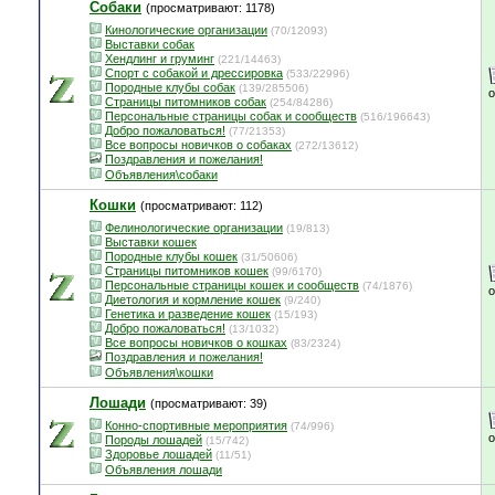
Собаки
(просматривают: 1178)
Кинологические организации
(70/12093)
Выставки собак
Хендлинг и груминг
(221/14463)
Спорт с собакой и дрессировка
(533/22996)
Породные клубы собак
(139/285506)
Страницы питомников собак
(254/84286)
Персональные страницы собак и сообществ
(516/196643)
Добро пожаловаться!
(77/21353)
Все вопросы новичков о собаках
(272/13612)
Поздравления и пожелания!
Объявления\собаки
Кошки
(просматривают: 112)
Фелинологические организации
(19/813)
Выставки кошек
Породные клубы кошек
(31/50606)
Страницы питомников кошек
(99/6170)
Персональные страницы кошек и сообществ
(74/1876)
Диетология и кормление кошек
(9/240)
Генетика и разведение кошек
(15/193)
Добро пожаловаться!
(13/1032)
Все вопросы новичков о кошках
(83/2324)
Поздравления и пожелания!
Объявления\кошки
Лошади
(просматривают: 39)
Конно-спортивные мероприятия
(74/996)
Породы лошадей
(15/742)
Здоровье лошадей
(11/51)
Объявления лошади