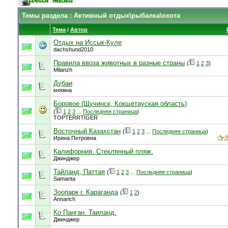
Темы раздела
: Активный отдых\рыбалка\охота
Тема
/
Автор
Отдых на Иссык-Куле
dachshund2010
Правила ввоза животных в разные страны
(
1
2
3
)
Milanzh
Дубаи
княжна
Боровое (Щучинск, Кокщетауская область)
(
1
2
3
...
Последняя страница
)
TOPTERRTIGER
Восточный Казахстан
(
1
2
3
...
Последняя страница
)
Ирина Петровна
Калифорния. Стеклянный пляж.
Джинджер
Тайланд, Паттая
(
1
2
3
...
Последняя страница
)
Samanta
Зоопарк г. Караганда
(
1
2
)
Annarich
Ко Панган. Таиланд.
Джинджер