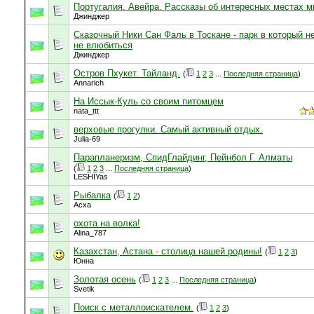
Португалия. Авейра. Рассказы об интересных местах м
Джинджер
Сказочный Ники Сан Фаль в Тоскане - парк в который н
не влюбиться
Джинджер
Остров Пхукет. Тайланд.
(
1
2
3
...
Последняя страница
)
Annarich
На Иссык-Куль со своим питомцем
nata_ttt
верховые прогулки. Самый активный отдых.
Julia-69
Парапланеризм, СпидГлайдинг, Пейнбол Г. Алматы
(
1
2
3
...
Последняя страница
)
LESHIYas
Рыбалка
(
1
2
)
Асха
охота на волка!
Alina_787
Казахстан, Астана - столица нашей родины!
(
1
2
3
)
Юнна
Золотая осень
(
1
2
3
...
Последняя страница
)
Svetik
Поиск с металлоискателем.
(
1
2
3
)