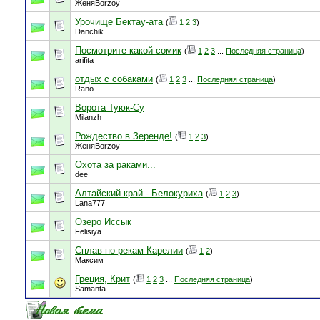
ЖеняBorzoy
Урочище Бектау-ата
(
1
2
3
)
Danchik
Посмотрите какой сомик
(
1
2
3
...
Последняя страница
)
arifita
отдых с собаками
(
1
2
3
...
Последняя страница
)
Rano
Ворота Туюк-Су
Milanzh
Рождество в Зеренде!
(
1
2
3
)
ЖеняBorzoy
Охота за раками...
dee
Алтайский край - Белокуриха
(
1
2
3
)
Lana777
Озеро Иссык
Felisiya
Сплав по рекам Карелии
(
1
2
)
Максим
Греция, Крит
(
1
2
3
...
Последняя страница
)
Samanta