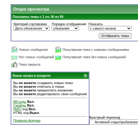
Опции просмотра
Показаны темы с 1 по 30 из 95
Критерий сортировки
Порядок отображения
Показать
Новые сообщения
Популярная тема с новыми сообщениями
Нет новых сообщений
Популярная тема без новых сообщений
Тема закрыта
Ваши права в разделе
Вы
не можете
создавать новые темы
Вы
не можете
отвечать в темах
Вы
не можете
прикреплять вложения
Вы
не можете
редактировать свои сообщения
BB коды
Вкл.
Смайлы
Вкл.
[IMG]
код
Вкл.
HTML код
Выкл.
Быстрый переход
Правила форума