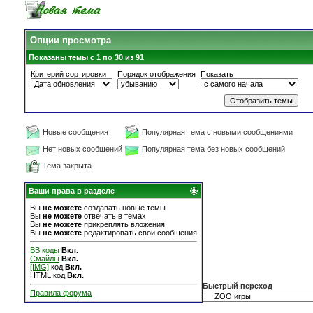
Опции просмотра
Показаны темы с 1 по 30 из 91
Критерий сортировки
Порядок отображения
Показать
Новые сообщения
Популярная тема с новыми сообщениями
Нет новых сообщений
Популярная тема без новых сообщений
Тема закрыта
Ваши права в разделе
Вы
не можете
создавать новые темы
Вы
не можете
отвечать в темах
Вы
не можете
прикреплять вложения
Вы
не можете
редактировать свои сообщения
BB коды
Вкл.
Смайлы
Вкл.
[IMG]
код
Вкл.
HTML код
Вкл.
Быстрый переход
Правила форума