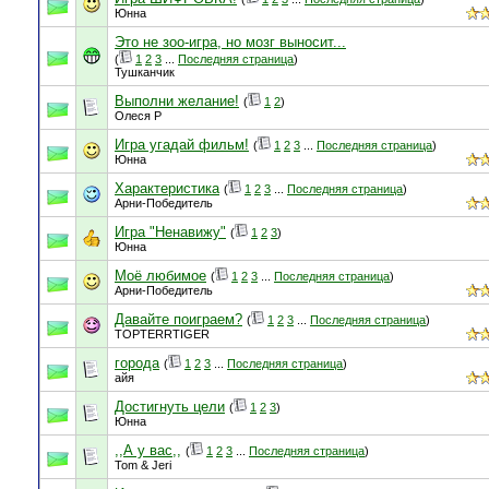
Юнна
Это не зоо-игра, но мозг выносит...
(
1
2
3
...
Последняя страница
)
Тушканчик
Выполни желание!
(
1
2
)
Олеся Р
Игра угадай фильм!
(
1
2
3
...
Последняя страница
)
Юнна
Характеристика
(
1
2
3
...
Последняя страница
)
Арни-Победитель
Игра "Ненавижу"
(
1
2
3
)
Юнна
Моё любимое
(
1
2
3
...
Последняя страница
)
Арни-Победитель
Давайте поиграем?
(
1
2
3
...
Последняя страница
)
TOPTERRTIGER
города
(
1
2
3
...
Последняя страница
)
айя
Достигнуть цели
(
1
2
3
)
Юнна
,,А у вас,,
(
1
2
3
...
Последняя страница
)
Tom & Jeri