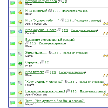
История из трех слов
(
1
2
)
Юнна
Игра советчик!
(
1
2
3
...
Последняя страница
)
Юнна
Игра "Я дарю тебе ....."
(
1
2
3
...
Последняя страница
)
Арни-Победитель
Игра Хорошо - Плохо
(
1
2
3
...
Последняя страница
)
Danchik
Вырастим эксклюзивный розарий
(
1
2
3
...
Последняя страница
)
Юнна
Жили-были.....
(
1
2
3
...
Последняя страница
)
Martini
Сердечко
(
1
2
)
гуппи
Игра пятерка
(
1
2
3
...
Последняя страница
)
Юнна
"Хочу видеть + картинка"
(
1
2
3
...
Последняя страница
)
Felisiya
Раскрасим мир вокруг нас!
(
1
2
3
...
Последняя страница
)
Арни-Победитель
Тест - "Что думает о Вас Ваша собака?"
Мария13