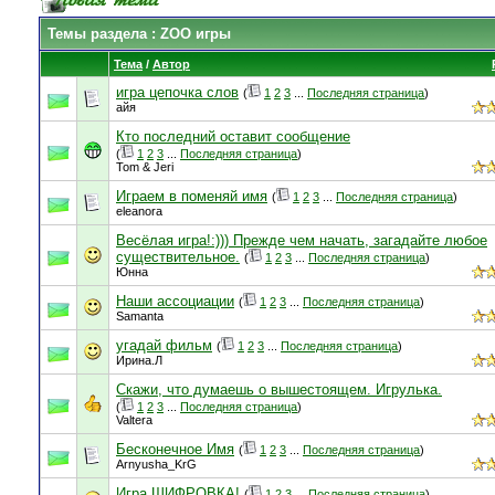
Темы раздела
: ZOO игры
Тема
/
Автор
игра цепочка слов
(
1
2
3
...
Последняя страница
)
айя
Кто последний оставит сообщение
(
1
2
3
...
Последняя страница
)
Tom & Jeri
Играем в поменяй имя
(
1
2
3
...
Последняя страница
)
eleanora
Весёлая игра!:))) Прежде чем начать, загадайте любое
существительное.
(
1
2
3
...
Последняя страница
)
Юнна
Наши ассоциации
(
1
2
3
...
Последняя страница
)
Samanta
угадай фильм
(
1
2
3
...
Последняя страница
)
Ирина.Л
Скажи, что думаешь о вышестоящем. Игрулька.
(
1
2
3
...
Последняя страница
)
Valtera
Бесконечное Имя
(
1
2
3
...
Последняя страница
)
Arnyusha_KrG
Игра ШИФРОВКА!
(
1
2
3
...
Последняя страница
)