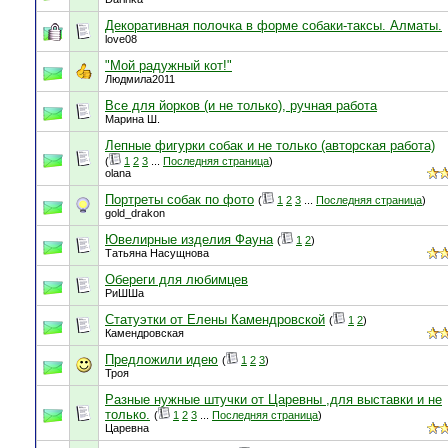
Декоративная полочка в форме собаки-таксы. Алматы.
love08
"Мой радужный кот!"
Людмила2011
Все для йорков (и не только), ручная работа
Марина Ш.
Лепные фигурки собак и не только (авторская работа)
(
1
2
3
...
Последняя страница
)
olana
Портреты собак по фото
(
1
2
3
...
Последняя страница
)
gold_drakon
Ювелирные изделия Фауна
(
1
2
)
Татьяна Насущнова
Обереги для любимцев
РиШШа
Статуэтки от Елены Камендровской
(
1
2
)
Камендровская
Предложили идею
(
1
2
3
)
Троя
Разные нужные штучки от Царевны ,для выставки и не
только.
(
1
2
3
...
Последняя страница
)
Царевна