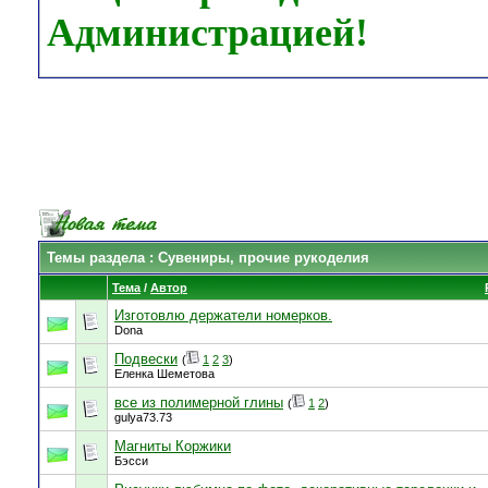
Администрацией!
Темы раздела
: Сувениры, прочие рукоделия
Тема
/
Автор
Изготовлю держатели номерков.
Dona
Подвески
(
1
2
3
)
Еленка Шеметова
все из полимерной глины
(
1
2
)
gulya73.73
Магниты Коржики
Бэсси