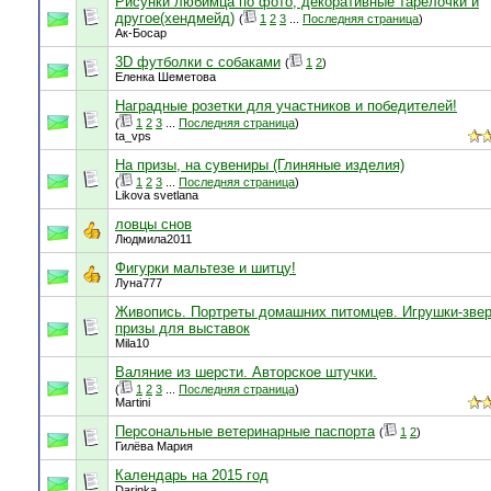
Рисунки любимца по фото, декоративные тарелочки и
другое(хендмейд)
(
1
2
3
...
Последняя страница
)
Ак-Босар
3D футболки с собаками
(
1
2
)
Еленка Шеметова
Наградные розетки для участников и победителей!
(
1
2
3
...
Последняя страница
)
ta_vps
На призы, на сувениры (Глиняные изделия)
(
1
2
3
...
Последняя страница
)
Likova svetlana
ловцы снов
Людмила2011
Фигурки мальтезе и шитцу!
Луна777
Живопись. Портреты домашних питомцев. Игрушки-зве
призы для выставок
Mila10
Валяние из шерсти. Авторское штучки.
(
1
2
3
...
Последняя страница
)
Martini
Персональные ветеринарные паспорта
(
1
2
)
Гилёва Мария
Календарь на 2015 год
Darinka