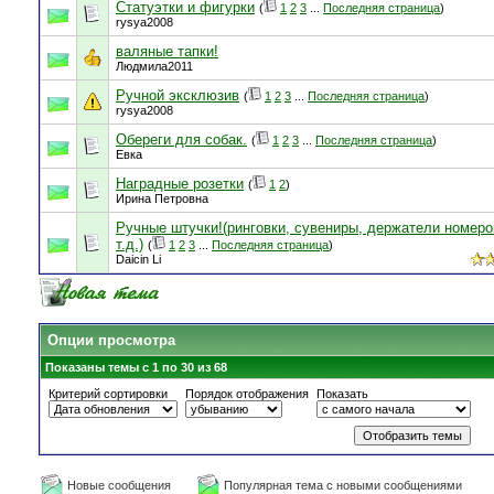
Статуэтки и фигурки
(
1
2
3
...
Последняя страница
)
rysya2008
валяные тапки!
Людмила2011
Ручной эксклюзив
(
1
2
3
...
Последняя страница
)
rysya2008
Обереги для собак.
(
1
2
3
...
Последняя страница
)
Евка
Наградные розетки
(
1
2
)
Ирина Петровна
Ручные штучки!(ринговки, сувениры, держатели номеро
т.д.)
(
1
2
3
...
Последняя страница
)
Daicin Li
Опции просмотра
Показаны темы с 1 по 30 из 68
Критерий сортировки
Порядок отображения
Показать
Новые сообщения
Популярная тема с новыми сообщениями