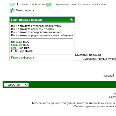
Нет новых сообщений
Популярная тема без новых сообщений
Тема закрыта
Ваши права в разделе
Вы
не можете
создавать новые темы
Вы
не можете
отвечать в темах
Вы
не можете
прикреплять вложения
Вы
не можете
редактировать свои сообщения
BB коды
Вкл.
Смайлы
Вкл.
[IMG]
код
Вкл.
HTML код
Выкл.
Быстрый переход
Правила форума
Часовой 
Po
Copyr
Никакая часть данного форума не может быть воспроизведена 
Мнение администрации может н