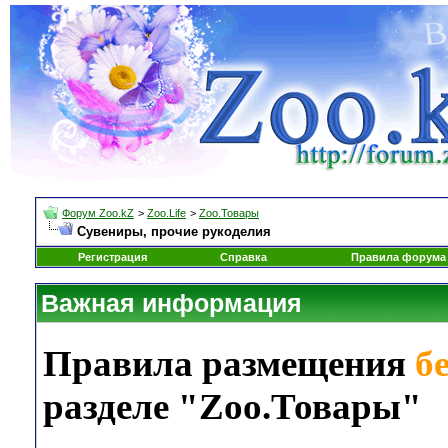
Форум Zoo.kZ
>
Zoo.Life
>
Zoo.Товары
Сувениры, прочие рукоделия
Регистрация
Справка
Правила форума
Важная информация
Правила размещения
б
разделе "Zoo.Товары"