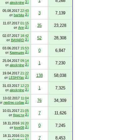
1
8,268
от
alexknine
05.08.2017
22:43
3
7,139
от
barbita
11.07.2017
01:15
35
23,228
от
Arin
02.07.2017
18:42
52
28,308
от
BAYARD
03.06.2017
15:53
0
6,847
от
Камешек
25.04.2017
09:14
1
7,230
от
alexknine
19.04.2017
21:22
138
58,038
от
LESHIYas
31.03.2017
12:23
1
7,325
от
alexknine
13.02.2017
11:04
76
34,309
от
люблю собак
10.01.2017
21:05
7
11,626
от
Кристи
18.11.2016
16:20
0
7,245
от
love08
18.11.2016
01:29
7
8,453