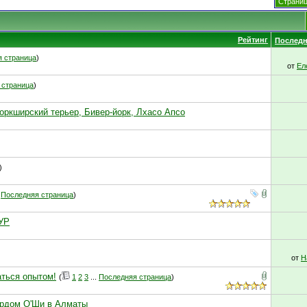
Страниц
Рейтинг
Последн
 страница
)
от
Ел
 страница
)
оркширский терьер, Бивер-йорк, Лхасо Апсо
)
.
Последняя страница
)
УР
от
Н
аться опытом!
(
1
2
3
...
Последняя страница
)
ардом О'Ши в Алматы