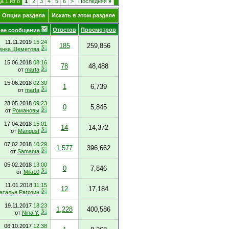
а 1 из 8
1
2
3
4
5
6
>
Последняя
»
Опции раздела
Искать в этом разделе
Ответов
Просмотров
ее сообщение
11.11.2019
15:24
185
259,856
енка Шеметова
15.06.2018
08:16
78
48,488
от
marta
15.06.2018
02:30
1
6,739
от
marta
28.05.2018
09:23
0
5,845
от
Романовы
17.04.2018
15:01
14
14,372
от
Mangust
07.02.2018
10:29
1,577
396,662
от
Samanta
05.02.2018
13:00
0
7,846
от
Mila10
11.01.2018
11:15
12
17,184
аталья Рагозин
19.11.2017
18:23
1,228
400,586
от
Nina.Y.
06.10.2017
12:38