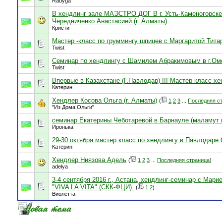
Radyga
В хендлинг зале МАЭСТРО ДОГ В г. Усть-Каменогорске 
Чередниченко Анастасией (г. Алматы)
Кристи
Мастер -класс по груммингу шпицев с Маргаритой Тит
Twist
Семинар по хендлингу с Шамилем Абракимовым в г.Омск
Twist
Впервые в Казахстане (Г.Павлодар) !!! Мастер класс х
Катерин
Хендлер Косова Ольга (г. Алматы)
(
1
2
3
...
Последняя с
"Из Дома Ольги"
семинар Екатерины Чеботаревой в Барнауле (маламут и
Иронька
29-30 октября мастер класс по хендлингу в Павлодаре
Катерин
Хендлер Ниязова Адель
(
1
2
3
...
Последняя страница
)
adelya
3-4 сентября 2016 г., Астана, хендлинг-семинар с Мар
"VIVA LA VITA" (СКК-ФЦИ).
(
1
2
)
Виолетта