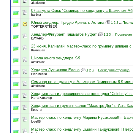
alexknine
07 августа Омск "Семинар по хендлингу с Шамилем А
barbita
Юный хендлер, Прядко Арина, г. Астана
(
1
2
3
...
После
TOPTERRTIGER
Хендлер-Фигурант Ташматов Руфат
(
1
2
3
...
Последняя 
BAYARD
23 июня, Капчагай, мастер-класс по грумингу шпицев 
Камешек
Школа юного хендлера К-9
alexknine
Хендлер Лукьянова Елена
(
1
2
3
...
Последняя страница
)
Elen hcelsi
Семинар по хэндлингу с Альмиром Гамировым 8-9 мая
alexknine
Хендлинг-зал и дрессировочная площадка "Сelebrity" в
Ната Кавалер
Хендлинг зал и груминг салон "Маэстро Дог" г. Усть-Ка
Кристи
Мастер класс по хендленгу Марины Русаковой!!!г. Барн
love08
Мастер класс по хендленгу Эмилии Гайдуковой!!! Петр