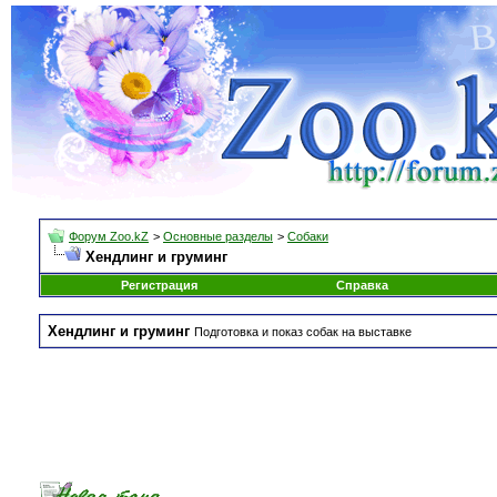
Форум Zoo.kZ
>
Основные разделы
>
Собаки
Хендлинг и груминг
Регистрация
Справка
Хендлинг и груминг
Подготовка и показ собак на выставке