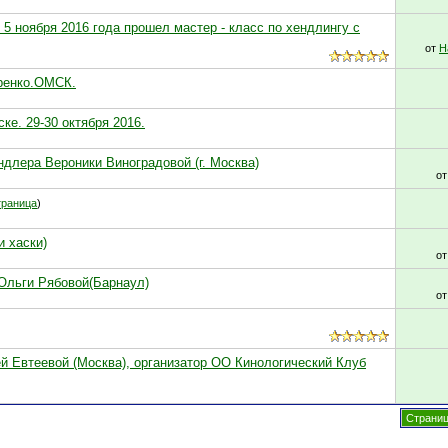
5 ноября 2016 года прошел мастер - класс по хендлингу с
от
Н
аренко.ОМСК.
е. 29-30 октября 2016.
ендлера Вероники Виноградовой (г. Москва)
о
траница
)
 хаски)
о
 Ольги Рябовой(Барнаул)
о
ией Евтеевой (Москва), организатор ОО Кинологический Клуб
Страниц