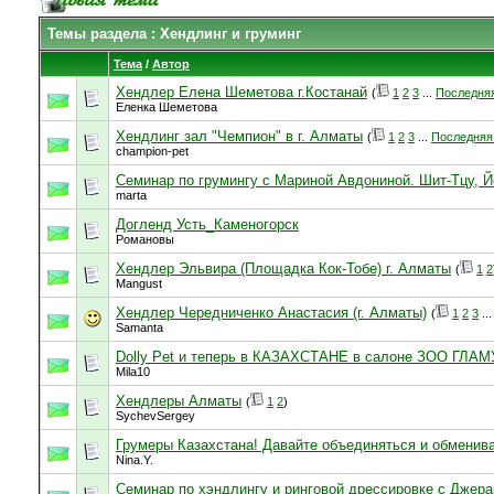
Темы раздела
: Хендлинг и груминг
Тема
/
Автор
Хендлер Елена Шеметова г.Костанай
(
1
2
3
...
Последняя
Еленка Шеметова
Хендлинг зал "Чемпион" в г. Алматы
(
1
2
3
...
Последняя
champion-pet
Семинар по грумингу с Мариной Авдониной. Шит-Тцу, Й
marta
Догленд Усть_Каменогорск
Романовы
Хендлер Эльвира (Площадка Кок-Тобе) г. Алматы
(
1
2
Mangust
Хендлер Чередниченко Анастасия (г. Алматы)
(
1
2
3
..
Samanta
Dolly Pet и теперь в КАЗАХСТАНЕ в салоне ЗОО ГЛАМ
Mila10
Хендлеры Алматы
(
1
2
)
SychevSergey
Грумеры Казахстана! Давайте объединяться и обменив
Nina.Y.
Семинар по хэндлингу и ринговой дрессировке с Джер