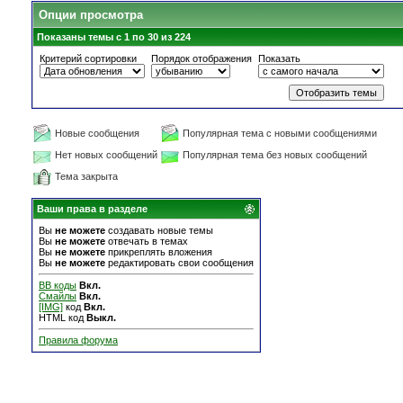
Опции просмотра
Показаны темы с 1 по 30 из 224
Критерий сортировки
Порядок отображения
Показать
Новые сообщения
Популярная тема с новыми сообщениями
Нет новых сообщений
Популярная тема без новых сообщений
Тема закрыта
Ваши права в разделе
Вы
не можете
создавать новые темы
Вы
не можете
отвечать в темах
Вы
не можете
прикреплять вложения
Вы
не можете
редактировать свои сообщения
BB коды
Вкл.
Смайлы
Вкл.
[IMG]
код
Вкл.
HTML код
Выкл.
Правила форума