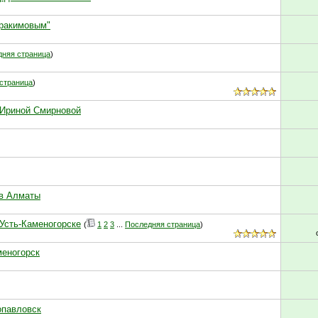
бракимовым"
дняя страница
)
страница
)
с Ириной Смирновой
 в Алматы
 Усть-Каменогорске
(
1
2
3
...
Последняя страница
)
меногорск
опавловск