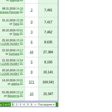
от
Radyga
08.11.2016
14:10
2
7,491
аталья Рагозин
01.11.2016
22:39
0
7,417
от
Twist
26.10.2016
00:01
3
7,462
от
Twist
25.10.2016
23:24
6
8,635
т
I LOVE HUSKY
22.10.2016
23:17
44
27,384
от
Gerhard
21.10.2016
12:54
5
9,150
т
I LOVE HUSKY
20.10.2016
23:30
8
10,141
т
I LOVE HUSKY
14.10.2016
20:01
571
104,541
от
adelya
01.09.2016
22:14
10
15,347
от
Виолетта
а 1 из 8
1
2
3
4
5
6
>
Последняя
»