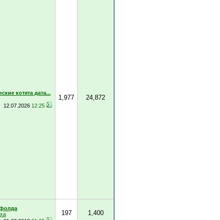
ские котята дата...
1,977
24,872
12.07.2026
12:25
фолда
197
1,400
уха