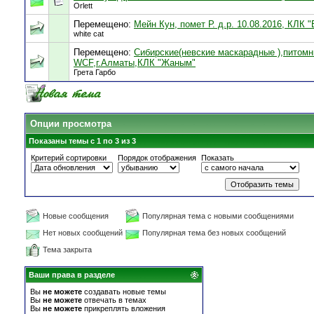
Orlett
Перемещено:
Мейн Кун, помет Р. д.р. 10.08.2016, КЛК 
white cat
Перемещено:
Сибирские(невские маскарадные ),питомник
WCF,г.Алматы,КЛК "Жаным"
Грета Гарбо
Опции просмотра
Показаны темы с 1 по 3 из 3
Критерий сортировки
Порядок отображения
Показать
Новые сообщения
Популярная тема с новыми сообщениями
Нет новых сообщений
Популярная тема без новых сообщений
Тема закрыта
Ваши права в разделе
Вы
не можете
создавать новые темы
Вы
не можете
отвечать в темах
Вы
не можете
прикреплять вложения