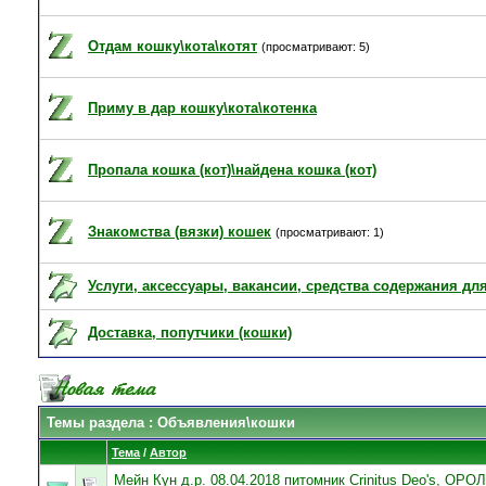
Отдам кошку\кота\котят
(просматривают: 5)
Приму в дар кошку\кота\котенка
Пропала кошка (кот)\найдена кошка (кот)
Знакомства (вязки) кошек
(просматривают: 1)
Услуги, аксессуары, вакансии, средства содержания дл
Доставка, попутчики (кошки)
Темы раздела
: Объявления\кошки
Тема
/
Автор
Мейн Кун д.р. 08.04.2018 питомник Crinitus Deo's, О