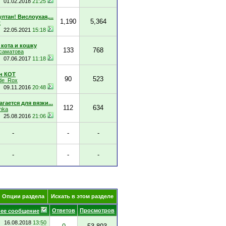
01.02.2018
21:25
лтан! Вислоухая,...
1,190
5,364
t
22.05.2021
15:18
 кота и кошку
133
768
саматова
07.06.2017
11:18
н КОТ
90
523
de_Rox
09.11.2016
20:48
гается для вязки...
112
634
hka
25.08.2016
21:06
-
-
-
-
-
-
Опции раздела
Искать в этом разделе
Ответов
Просмотров
ее сообщение
16.08.2018
13:50