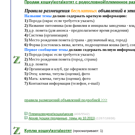
Продам кошку\кота\котят с родословной\племенное ра
Правила размещения
бесплатных
объявлений в это
Название темы
должно содержать краткую информацию:
1)
Порода (окрас если требуется указать)
2)
Название питомника (или фамилия и инициалы заводчика - вла
3)
д.р. помета (для анонса - предполагаемое время рождения)
4)
Система (организация)
5)
Место рождения помета (страна - двузначный код, город)
6)
Форма (состоялась вязка, котята, подрощенная кошка (кот), со
Первое сообщение темы
должно содержать полную информа
1)
Порода (окрас если требуется указать)
2)
Место рождения помета (город, страна)
3)
д.р. помета
4)
Организация и клуб, где оформлен помет
5)
Отец: кличка, титулы (оценки), фото
6)
Мать: кличка, титулы (оценки), фото
7)
Контактная информация (телефон, e-mail)
правила размещений объявлений подробней >>>
Племразведене\кошки\архив
(406/5542)
Архив (кошки проданные, темы до 10.2011)
(1267/16936)
Куплю кошку\кота\котят
(просматривают: 1)