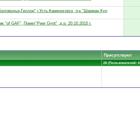
"Беловодье-Гиллон",г.Усть-Каменогорск, п-к "Шарман Кун
 "of GAF", Помет"Peer Gynt" ,д.р. 20.10.2015 г.
Присутствуют
28 (Пользователей: 0,