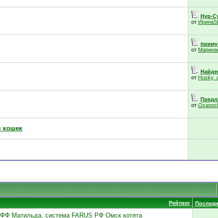
Нур-Су
от
ИринаS
приму
от
Марина
Найде
от
Husky_
Предла
от
Oxanoc
я кошек
Рейтинг
Последн
РОЛФФ Матильда, система FARUS РФ Омск котята