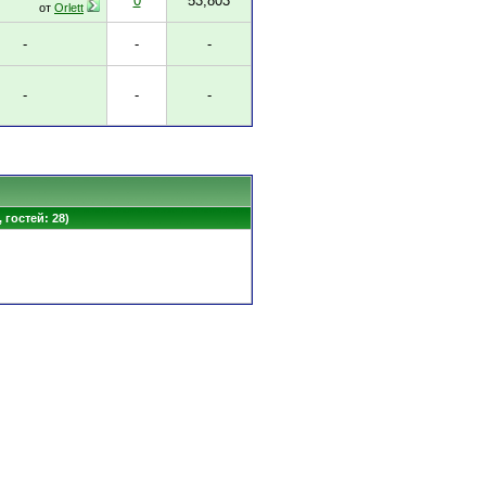
0
53,803
от
Orlett
-
-
-
-
-
-
 гостей: 28)