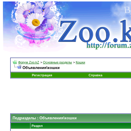
Форум Zoo.kZ
>
Основные разделы
>
Кошки
Объявления\кошки
Регистрация
Справка
Подразделы
: Объявления\кошки
Раздел