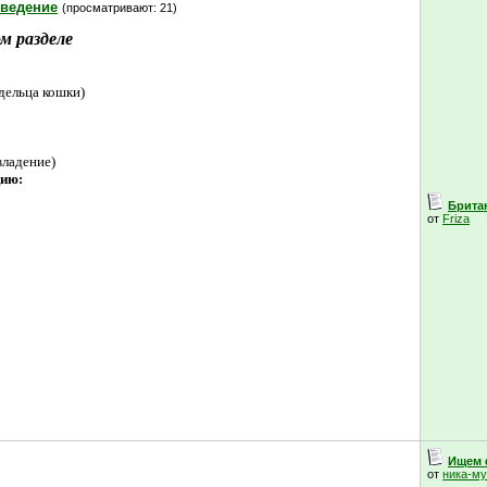
зведение
(просматривают: 21)
м разделе
дельца кошки)
владение)
цию:
Британ
от
Friza
Ищем 
от
ника-м