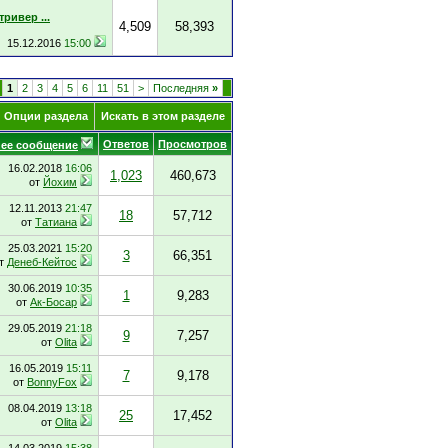
ривер ...
4,509
58,393
15.12.2016
15:00
1
2
3
4
5
6
11
51
>
Последняя
»
Опции раздела
Искать в этом разделе
Ответов
Просмотров
ее сообщение
16.02.2018
16:06
1,023
460,673
от
Йохим
12.11.2013
21:47
18
57,712
от
Татиана
25.03.2021
15:20
3
66,351
т
Денеб-Кейтос
30.06.2019
10:35
1
9,283
от
Ак-Босар
29.05.2019
21:18
9
7,257
от
Olita
16.05.2019
15:11
7
9,178
от
BonnyFox
08.04.2019
13:18
25
17,452
от
Olita