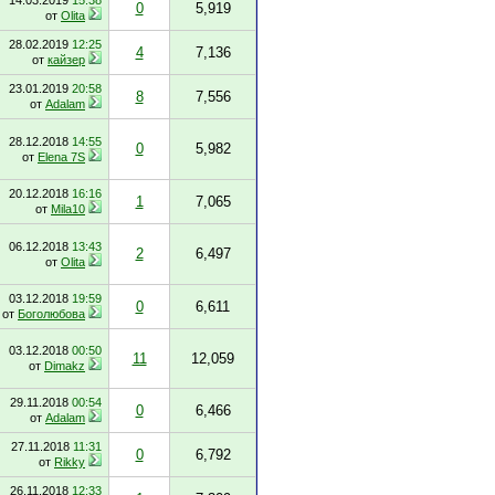
14.03.2019
15:38
0
5,919
от
Olita
28.02.2019
12:25
4
7,136
от
кайзер
23.01.2019
20:58
8
7,556
от
Adalam
28.12.2018
14:55
0
5,982
от
Elena 7S
20.12.2018
16:16
1
7,065
от
Mila10
06.12.2018
13:43
2
6,497
от
Olita
03.12.2018
19:59
0
6,611
от
Боголюбова
03.12.2018
00:50
11
12,059
от
Dimakz
29.11.2018
00:54
0
6,466
от
Adalam
27.11.2018
11:31
0
6,792
от
Rikky
26.11.2018
12:33