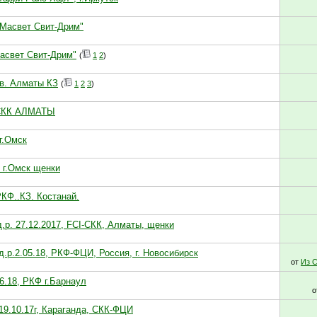
"Масвет Свит-Дрим"
Масвет Свит-Дрим"
(
1
2
)
ев. Алматы КЗ
(
1
2
3
)
 СКК АЛМАТЫ
г.Омск
 г.Омск щенки
РКФ..КЗ. Костанай.
д.р. 27.12.2017, FCI-СКК, Алматы, щенки
.р.2.05.18, РКФ-ФЦИ, Россия, г. Новосибирск
от
Из 
6.18, РКФ г.Барнаул
о
19.10.17г, Караганда, СКК-ФЦИ