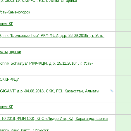
р. 19.02.19, СКК-FCI, KZ, г. Алматы, щенки
Усть-Каменогорск
ишкек КГ
 п-к "Шелковые Псы" РКФ-ФЦИ, д.р. 28.09.2018г , г. Усть-
маты, щенки
chnik Schastya" РКФ-ФЦИ, д.р. 15.11.2018г , г. Усть-
к СККР-ФЦИ
IGANT” д.р.-04.08.2018, CKK, FCI. Казахстан, Алматы
ишкек КГ
7.10.2018, ФЦИ-CКК, КЛС «Лидер Ит», KZ, Караганда, щенки
арри Райс Харт", г.Иркутск