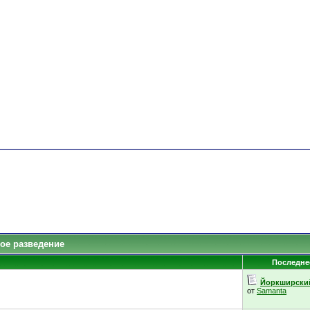
ое разведение
Последне
Йоркширский 
от
Samanta