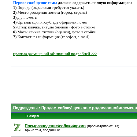
Первое сообщение темы
должно содержать полную информацию:
1)
Порода (окрас если требуется указать)
2)
Место рождения помета (город, страна)
3)
д.р. помета
4)
Организация и клуб, где оформлен помет
5)
Отец: кличка, титулы (оценки), фото в стойке
6)
Мать: кличка, титулы (оценки), фото в стойке
7)
Контактная информация (телефон, e-mail)
правила размещений объявлений подробней >>>
Подразделы
: Продам собаку\щенков с родословной\племенн
Раздел
Племразведение\собаки\архив
(просматривают: 13)
Архив тем, проданные