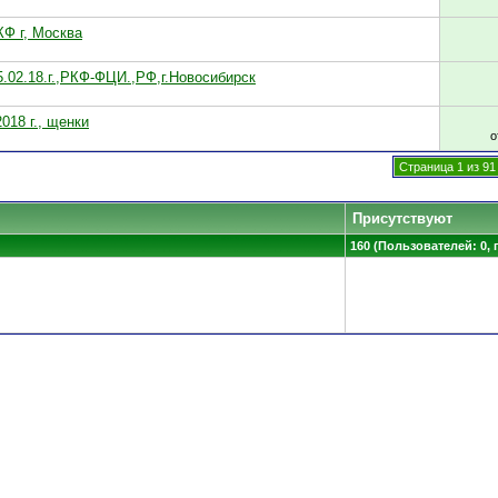
КФ г, Москва
5.02.18.г.,РКФ-ФЦИ.,РФ,г.Новосибирск
018 г., щенки
о
Страница 1 из 91
Присутствуют
160 (Пользователей: 0, 