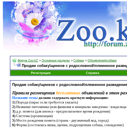
Форум Zoo.kZ
>
Основные разделы
>
Собаки
>
Объявления\собаки
Продам собаку\щенков с родословной\племенное разве
Регистрация
Справка
Продам собаку\щенков с родословной\племенное разведени
Правила размещения
бесплатных
объявлений в этом раз
Название темы
должно содержать краткую информацию:
1)
Порода (окрас если требуется указать)
2)
Название питомника (или фамилия и инициалы заводчика - владельца
3)
д.р. помета (для анонса - предполагаемое время рождения)
4)
Система (организация)
5)
Место рождения помета (страна - двузначный код, город)
6)
Форма (состоялась вязка, щенки, подрощенная собака, совладение)