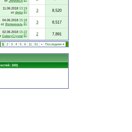
от
ЭФФоксА
11.06.2018
13:19
3
8,520
от
djetta
04.06.2018
15:18
3
8,517
от
Жерминаль
02.06.2018
15:22
2
7,891
т
GalaxyCrystal
1
2
3
4
5
6
11
51
>
Последняя
»
гостей: 160)