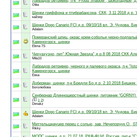
Лабрадор ретривер, п-к "Proud Shadow", шоколадные, д.
Olita
Щенки гриффона и птибрабансона, СКК, 3.11.2018 д р. 
кайзер
Щенки Dogo Canario FCI д.р. 09/10/18 вл. Э. Чудова. Б
Adalam
Померанский шпиц, окрас крем-собольи черно-подпалый,
Каменогорск. щенки
Elena 7S
Чихуахуэно, пит".Южная Звезда",д.р.8 08 2018 СКК Ал
Mila10
Лабрадор ретривер, черного и палевого окраса, п-к "Isto
Каменогорск. щенки
Евка
Доберман, щенки, п-к Бредли Бо д.р. 2.10.2018 Бишке
Боголюбова
Сенбернар Длинношерстный щенки, питомник “GORNYI G
(
1
2
)
Dimakz
Щенки Dogo Canario FCI д.р. 09/10/18 вл. Э. Чудова. Б
Adalam
Миттельшнауцер перец с солью, зав. Нечепорчук О., 0
Rikky
МОПС щенки, д.р. 21.07.18, РКФ-ФЦИ, Россия, пит-к "Ст