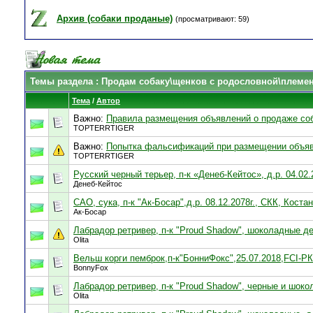
Архив (собаки проданые)
(просматривают: 59)
Темы раздела
: Продам собаку\щенков с родословной\племе
Тема
/
Автор
Важно:
Правила размещения объявлений о продаже со
TOPTERRTIGER
Важно:
Попытка фальсификаций при размещении объяв
TOPTERRTIGER
Русский черный терьер, п-к «Денеб-Кейтос», д.р. 04.02.
Денеб-Кейтос
САО, сука, п-к "Ак-Босар",д.р. 08.12.2078г., СКК, Коста
Ак-Босар
Лабрадор ретривер, п-к "Proud Shadow", шоколадные дев
Olita
Вельш корги пемброк,п-к"БонниФокс",25.07.2018,FCI-Р
BonnyFox
Лабрадор ретривер, п-к "Proud Shadow", черные и шокол
Olita