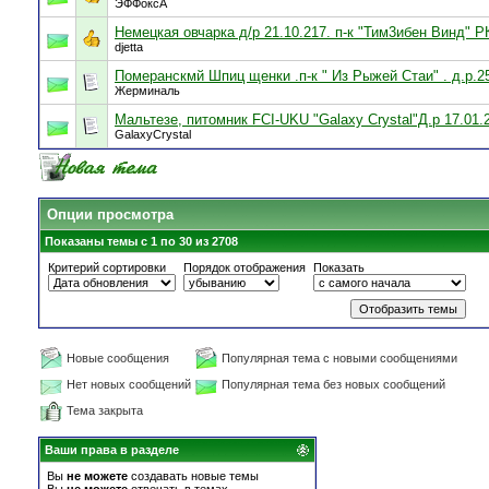
ЭФФоксА
Немецкая овчарка д/р 21.10.217. п-к "Тим3ибен Винд" Р
djetta
Померанскмй Шпиц щенки .п-к " Из Рыжей Стаи" . д.р.2
Жерминаль
Мальтезе, питомник FCI-UKU "Galaxy Crystal"Д.р 17.01.2
GalaxyCrystal
Опции просмотра
Показаны темы с 1 по 30 из 2708
Критерий сортировки
Порядок отображения
Показать
Новые сообщения
Популярная тема с новыми сообщениями
Нет новых сообщений
Популярная тема без новых сообщений
Тема закрыта
Ваши права в разделе
Вы
не можете
создавать новые темы