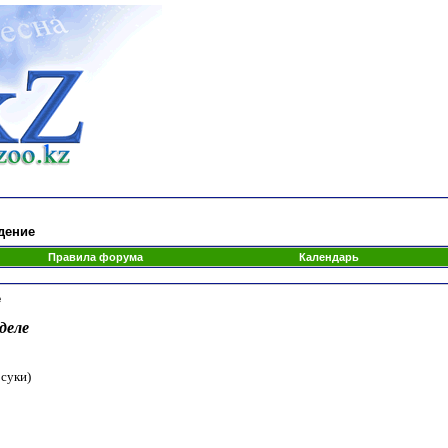
дение
Правила форума
Календарь
е
деле
 суки)