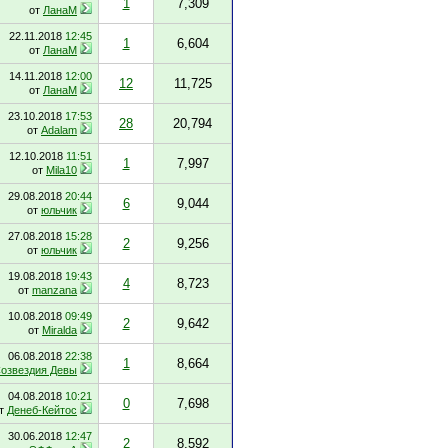
1
7,309
от
ЛанаМ
22.11.2018
12:45
1
6,604
от
ЛанаМ
14.11.2018
12:00
12
11,725
от
ЛанаМ
23.10.2018
17:53
28
20,794
от
Adalam
12.10.2018
11:51
1
7,997
от
Mila10
29.08.2018
20:44
6
9,044
от
юльчик
27.08.2018
15:28
2
9,256
от
юльчик
19.08.2018
19:43
4
8,723
от
manzana
10.08.2018
09:49
2
9,642
от
Miralda
06.08.2018
22:38
1
8,664
Созвездия Девы
04.08.2018
10:21
0
7,698
т
Денеб-Кейтос
30.06.2018
12:47
2
8,592