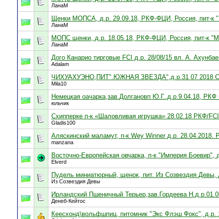
ЛанаМ
Щенки МОПСА, д.р. 29.09.18, РКФ-ФЦИ, Россия, пит-к 
ЛанаМ
МОПС щенки, д.р. 18.05.18, РКФ-ФЦИ, Россия, пит-к "
ЛанаМ
Дого Канарио тирговые FCI д.р. 28/08/15 вл. А. Ахунба
Adalam
ЧИХУАХУЭНО,ПИТ".ЮЖНАЯ ЗВЕЗДА",д.р.31 07 2018
Mila10
Немецкая оачарка,зав.Долгановп Ю.Г..д.р.9.04.18, РКФ 
юльчик
Схипперке п-к «Шаловливая игрушка» 28.02.18 РКФ/FCI
Gladis100
Аляскинский маламут, п-к Wey Winner д.р. 28.04.2018. 
manzana
Восточно-Европейская овчарка, п-к "Империя Боевир", 
Elverd
Пудель миниатюрный, щенок, пит. Из Созвездия Девы, д
Из Созвездия Девы
Ирландский Пшеничный Терьер,зав.Гордеева Н.д.р.01.0
Денеб-Кейтос
Кеесхонд\вольфшпиц, питомник "Экс Флэш Фокс", д.р. 