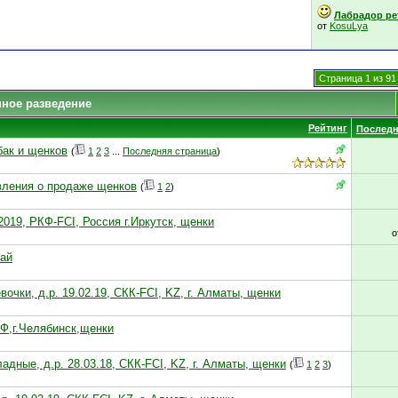
Лабрадор рет
от
KosuLya
Страница 1 из 91
нное разведение
Рейтинг
Последн
бак и щенков
(
1
2
3
...
Последняя страница
)
ления о продаже щенков
(
1
2
)
2019, РКФ-FCI, Россия г.Иркутск, щенки
о
най
очки, д.р. 19.02.19, СКК-FCI, KZ, г. Алматы, щенки
КФ,г.Челябинск,щенки
адные, д.р. 28.03.18, СКК-FCI, KZ, г. Алматы, щенки
(
1
2
3
)