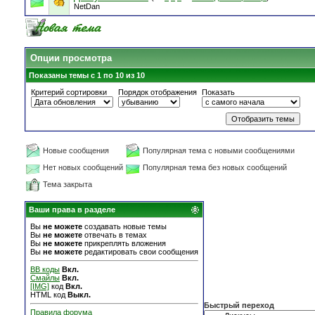
NetDan
Опции просмотра
Показаны темы с 1 по 10 из 10
Критерий сортировки
Порядок отображения
Показать
Новые сообщения
Популярная тема с новыми сообщениями
Нет новых сообщений
Популярная тема без новых сообщений
Тема закрыта
Ваши права в разделе
Вы
не можете
создавать новые темы
Вы
не можете
отвечать в темах
Вы
не можете
прикреплять вложения
Вы
не можете
редактировать свои сообщения
BB коды
Вкл.
Смайлы
Вкл.
[IMG]
код
Вкл.
HTML код
Выкл.
Быстрый переход
Правила форума