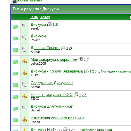
Темы раздела
: Дискусы
Тема
/
Автор
Дискусы
(
1
2
)
serek
Дискусы
Ромео
Дневник Самата
(
1
2
)
Samat
Мой аквариум с королями
(
1
2
)
gelios2005
Дискусы - Короли Аквариума
(
1
2
3
...
Последняя страниц
TEXO
Содержание Дискусов !
Samat
Нерест дискусов TEXO
(
1
2
3
)
TEXO
Дискусы для “чайников”
Samat
Изменения спинного плавника
Lisssa
Дискусы NetDanа
(
1
2
3
...
Последняя страница
)