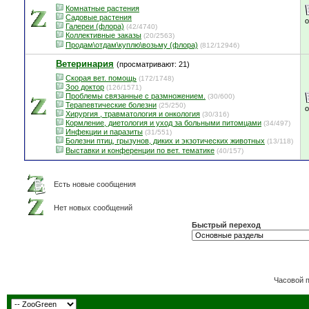
Комнатные растения
Садовые растения
Галереи (флора)
(42/4740)
Коллективные заказы
(20/2563)
Продам\отдам\куплю\возьму (флора)
(812/12946)
Ветеринария
(просматривают: 21)
Скорая вет. помощь
(172/1748)
Зоо доктор
(126/1571)
Проблемы связанные с размножением.
(30/600)
Терапевтические болезни
(25/250)
Хирургия , травматология и онкология
(30/316)
Кормление, диетология и уход за больными питомцами
(34/497)
Инфекции и паразиты
(31/551)
Болезни птиц, грызунов, диких и экзотических животных
(13/118)
Выставки и конференции по вет. тематике
(40/157)
Есть новые сообщения
Нет новых сообщений
Быстрый переход
Часовой 