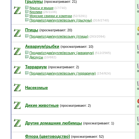
Грызуны
(просматривают: 21)
Крысы и мыши
(17/740)
Кролики
(26/1106)
Морские свинки и хомячки
(52/3291)
Продам\отдам\куплю\возьму (грызуны)
(316/2740)
Птицы
(просматривают: 20)
Продам\отдам\куплю\возьму (птицы)
(263/2094)
Аквариум\рыбки
(просматривают: 10)
Продам\отдам\куплю\возьму (аквариум)
(512/2565)
Дискусы
(10/682)
Террариум
(просматривают: 2)
Продам\отдам\куплю\возьму (террариум)
(154/924)
Насекомые
Дикие животные
(просматривают: 2)
Другие домашние любимцы
(просматривают: 1)
Флора (цветоводство)
(просматривают: 52)