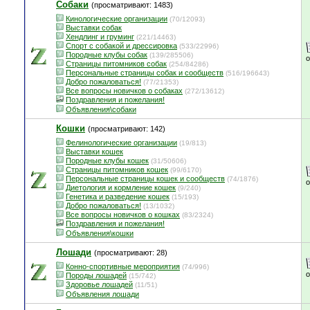
Собаки
(просматривают: 1483)
Кинологические организации
(70/12093)
Выставки собак
Хендлинг и груминг
(221/14463)
Спорт с собакой и дрессировка
(533/22996)
Породные клубы собак
(139/285506)
Страницы питомников собак
(254/84286)
Персональные страницы собак и сообществ
(516/196643)
Добро пожаловаться!
(77/21353)
Все вопросы новичков о собаках
(272/13612)
Поздравления и пожелания!
Объявления\собаки
Кошки
(просматривают: 142)
Фелинологические организации
(19/813)
Выставки кошек
Породные клубы кошек
(31/50606)
Страницы питомников кошек
(99/6170)
Персональные страницы кошек и сообществ
(74/1876)
Диетология и кормление кошек
(9/240)
Генетика и разведение кошек
(15/193)
Добро пожаловаться!
(13/1032)
Все вопросы новичков о кошках
(83/2324)
Поздравления и пожелания!
Объявления\кошки
Лошади
(просматривают: 28)
Конно-спортивные мероприятия
(74/996)
Породы лошадей
(15/742)
Здоровье лошадей
(11/51)
Объявления лошади