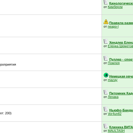
Кинологически
от
Кимберли
Правила разме
от
neapo-l
Хендлер Елена
от
Еленка Шемето
Пуллер - спорт
от
Помпея
ероприятия
Немецкая овчар
от
mazay
Питомник Кадо
от
Ленака
Ньюфо-Банда 
т: 200)
от
Vor4un82
Клиника ВИТА 
от
MAULTASH