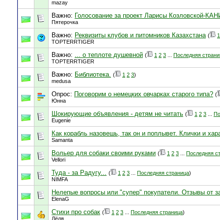
mazay
Важно:
Голосование за проект Ларисы Козловской-К
Пятерочка
Важно:
Реквизиты клубов и питомников Казахстана
(
1
TOPTERRTIGER
Важно:
... о теплоте душевной
(
1
2
3
...
Последняя страни
TOPTERRTIGER
Важно:
Библиотека.
(
1
2
3
)
medusa
Опрос:
Поговорим о немецких овчарках старого типа?
(
Юнна
Шокирующие объявления - детям не читать
(
1
2
3
...
По
Eugenie
Как корабль назовешь, так он и поплывет. Клички и хар
Samanta
Вольер для собаки своими руками
(
1
2
3
...
Последняя с
Vellori
Туда - за Радугу...
(
1
2
3
...
Последняя страница
)
NIMFA
Нелепые вопросы или "супер" покупатели. Отзывы от з
ElenaG
Стихи про собак
(
1
2
3
...
Последняя страница
)
Лёля