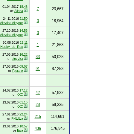
01.04.2017
18:48
7
23,667
от
Aliana
24.11.2016
11:50
0
18,964
Alevtina Aleyner
27.10.2016
14:53
0
17,407
Alevtina Aleyner
30.08.2016
22:11
1
21,863
т
Husky_de_Rox
27.06.2016
16:22
33
50,028
от
binyvka
17.03.2016
09:07
91
87,253
от
Грызли
-
-
-
14.02.2016
17:12
42
57,822
от
КХС
13.02.2016
01:15
28
58,225
от
КХС
27.01.2016
22:24
215
114,681
от
РиШШа
13.01.2016
10:57
436
176,945
от
Itala