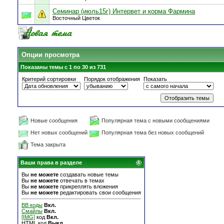
Семинар (июль15г) Интервет и корма Фармина
Восточный Цветок
Опции просмотра
Показаны темы с 1 по 30 из 731
Критерий сортировки
Порядок отображения
Показать
Новые сообщения
Популярная тема с новыми сообщениями
Нет новых сообщений
Популярная тема без новых сообщений
Тема закрыта
Ваши права в разделе
Вы
не можете
создавать новые темы
Вы
не можете
отвечать в темах
Вы
не можете
прикреплять вложения
Вы
не можете
редактировать свои сообщения
BB коды
Вкл.
Смайлы
Вкл.
[IMG]
код
Вкл.
HTML код
Выкл.