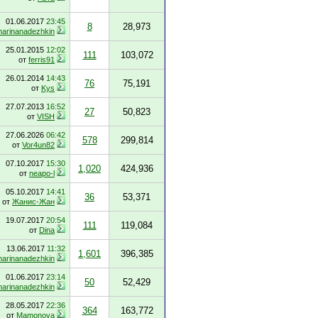
01.06.2017
23:45
8
28,973
arinanadezhkin
25.01.2015
12:02
111
103,072
от
ferris91
26.01.2014
14:43
76
75,191
от
Kys
27.07.2013
16:52
27
50,823
от
VISH
27.06.2026
06:42
578
299,814
от
Vor4un82
07.10.2017
15:30
1,020
424,936
от
neapo-l
05.10.2017
14:41
36
53,371
от
Жанис-Жан
19.07.2017
20:54
111
119,084
от
Dina
13.06.2017
11:32
1,601
396,385
arinanadezhkin
01.06.2017
23:14
50
52,429
arinanadezhkin
28.05.2017
22:36
364
163,772
от
Mamonova