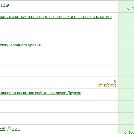
1
2
3
)
от
"
зить животных в плацкартных вагонах и в вагонах с местами
еждународного уровня.
тановили памятник собаке по кличке Дружок
НЕ!
(
1
2
3
)
от
Вос