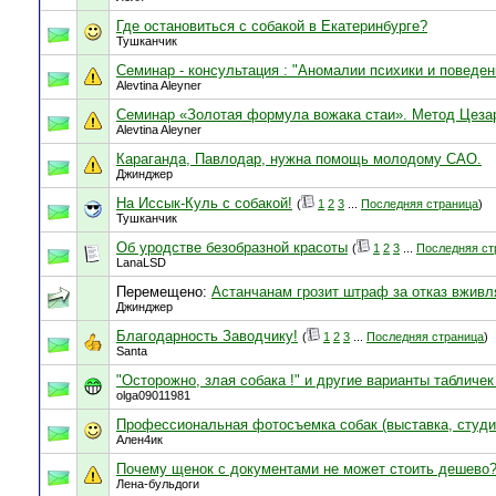
Где остановиться с собакой в Екатеринбурге?
Тушканчик
Семинар - консультация : "Аномалии психики и поведен
Alevtina Aleyner
Семинар «Золотая формула вожака стаи». Метод Цеза
Alevtina Aleyner
Караганда, Павлодар, нужна помощь молодому САО.
Джинджер
На Иссык-Куль с собакой!
(
1
2
3
...
Последняя страница
)
Тушканчик
Об уродстве безобразной красоты
(
1
2
3
...
Последняя ст
LanaLSD
Перемещено:
Астанчанам грозит штраф за отказ вжив
Джинджер
Благодарность Заводчику!
(
1
2
3
...
Последняя страница
)
Santa
"Осторожно, злая собака !" и другие варианты табличек 
olga09011981
Профессиональная фотосъемка собак (выставка, студия
Ален4ик
Почему щенок с документами не может стоить дешево?
Лена-бульдоги