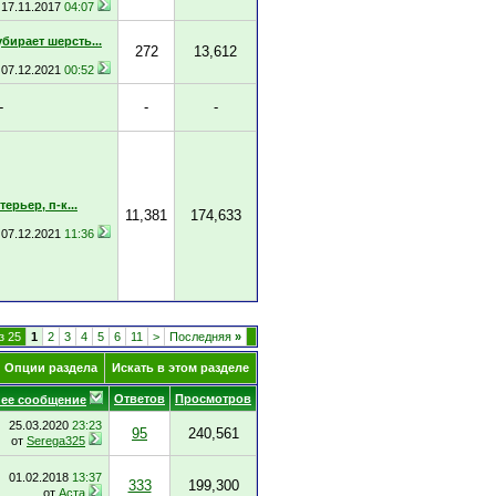
17.11.2017
04:07
убирает шерсть...
272
13,612
07.12.2021
00:52
-
-
-
ерьер, п-к...
11,381
174,633
07.12.2021
11:36
з 25
1
2
3
4
5
6
11
>
Последняя
»
Опции раздела
Искать в этом разделе
Ответов
Просмотров
ее сообщение
25.03.2020
23:23
95
240,561
от
Serega325
01.02.2018
13:37
333
199,300
от
Аста