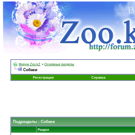
Форум Zoo.kZ
>
Основные разделы
Собаки
Регистрация
Справка
Подразделы
: Собаки
Раздел