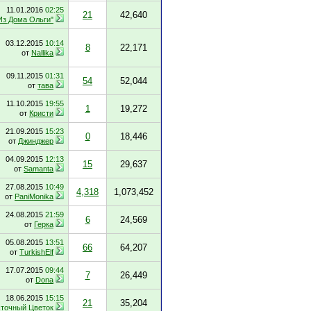
11.01.2016
02:25
21
42,640
Из Дома Ольги"
03.12.2015
10:14
8
22,171
от
Nallika
09.11.2015
01:31
54
52,044
от
тава
11.10.2015
19:55
1
19,272
от
Кристи
21.09.2015
15:23
0
18,446
от
Джинджер
04.09.2015
12:13
15
29,637
от
Samanta
27.08.2015
10:49
4,318
1,073,452
от
PaniMonika
24.08.2015
21:59
6
24,569
от
Герка
05.08.2015
13:51
66
64,207
от
TurkishElf
17.07.2015
09:44
7
26,449
от
Dona
18.06.2015
15:15
21
35,204
точный Цветок