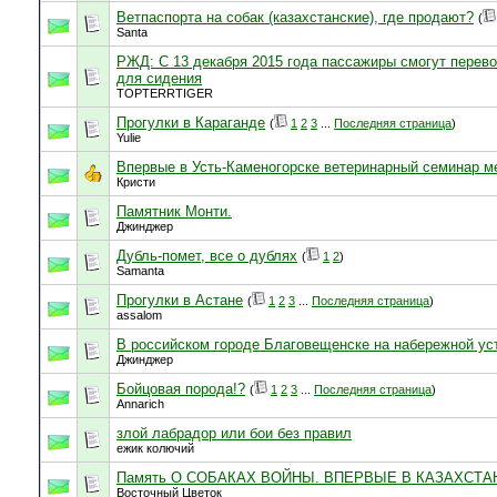
Ветпаспорта на собак (казахстанские), где продают?
(
Santa
РЖД: C 13 декабря 2015 года пассажиры смогут перево
для сидения
TOPTERRTIGER
Прогулки в Караганде
(
1
2
3
...
Последняя страница
)
Yulie
Впервые в Усть-Каменогорске ветеринарный семинар м
Кристи
Памятник Монти.
Джинджер
Дубль-помет, все о дублях
(
1
2
)
Samanta
Прогулки в Астане
(
1
2
3
...
Последняя страница
)
assalom
В российском городе Благовещенске на набережной ус
Джинджер
Бойцовая порода!?
(
1
2
3
...
Последняя страница
)
Annarich
злой лабрадор или бои без правил
ежик колючий
Память О СОБАКАХ ВОЙНЫ. ВПЕРВЫЕ В КАЗАХСТА
Восточный Цветок