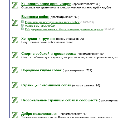
Кинологические организации
(просматривают: 36)
Официальная деятельность кинологических организаций и клубов
Выставки собак
(просматривают: 262)
Организация поездок на выставки собак
(126/4433)
Архив выставок собак
Обсуждение выставок собак и организационные вопросы
(31/9393)
Хендлинг и груминг
(просматривают: 20)
Подготовка и показ собак на выставке
Спорт с собакой и дрессировка
(просматривают: 50)
Спорт с собакой, дрессировка, коррекция поведения, соревнования, м
Породные клубы собак
(просматривают: 717)
Страницы питомников собак
(просматривают: 96)
Персональные страницы собак и сообществ
(просматриваю
Добро пожаловаться!
(просматривают: 40)
Только доказанные факты. Клевета и провокации строго наказуема.