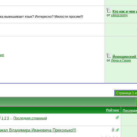
Кто как и чем 
от
vikkizoomy
ака вывешивает язык? Интересно? Милости просим!!!
ные
Йоркширский т
от
Лена и Гарик
Страница 1 и
Рейтинг
Последн
1
2
3
...
Последняя страница
)
важал Владимира Ивановича Приходько!!!