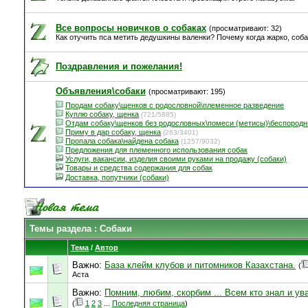
Все вопросы новичков о собаках
(просматривают: 32)
Как отучить пса метить дедушкины валенки? Почему когда жарко, соб
Поздравления и пожелания!
Объявления\собаки
(просматривают: 195)
Продам собаку\щенков с родословной\племенное разведение
Куплю собаку, щенка
(721/5885)
Отдам собаку\щенков без родословных\помеси (метисы)\беспород
Приму в дар собаку, щенка
(263/3401)
Пропала собака\найдена собака
(1257/9032)
Предложения для племенного использования собак
Услуги, вакансии, изделия своими руками на продажу (собаки)
Товары и средства содержания для собак
Доставка, попутчики (собаки)
Темы раздела
: Собаки
Тема
/
Автор
Важно:
База клейм клубов и питомников Казахстана.
(
Аста
Важно:
Помним, любим, скорбим ... Всем кто знал и у
(
1
2
3
...
Последняя страница
)