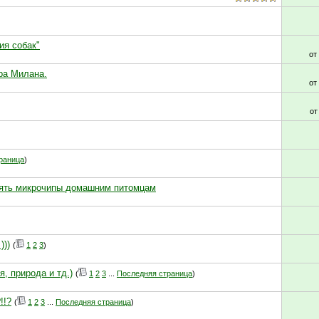
ия собак"
от
ра Милана.
от
о
раница
)
лять микрочипы домашним питомцам
)))
(
1
2
3
)
, природа и тд.)
(
1
2
3
...
Последняя страница
)
!!?
(
1
2
3
...
Последняя страница
)