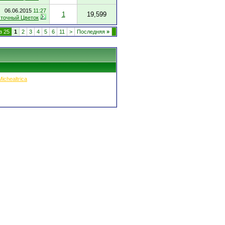
06.06.2015
11:27
1
19,599
точный Цветок
з 25
1
2
3
4
5
6
11
>
Последняя
»
Michealtrica