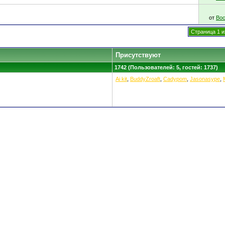
от
Вос
Страница 1 и
Присутствуют
1742 (Пользователей: 5, гостей: 1737)
Ai kit
,
BuddyZroaft
,
Cadypom
,
Jasonasype
,