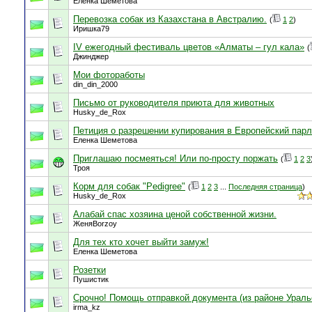
Еленка Шеметова
Перевозка собак из Казахстана в Австралию.
(
1
2
)
Иришка79
IV ежегодный фестиваль цветов «Алматы – гул кала»
(
Джинджер
Мои фотоработы
din_din_2000
Письмо от руководителя приюта для животных
Husky_de_Rox
Петиция о разрешении купирования в Европейский парл
Еленка Шеметова
Приглашаю посмеяться! Или по-просту поржать
(
1
2
3
Троя
Корм для собак "Pedigree"
(
1
2
3
...
Последняя страница
)
Husky_de_Rox
Алабай спас хозяина ценой собственной жизни.
ЖеняBorzoy
Для тех кто хочет выйти замуж!
Еленка Шеметова
Розетки
Пушистик
Срочно! Помощь отправкой документа (из районе Ураль
irma_kz