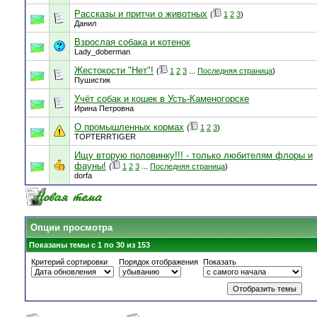
Рассказы и притчи о животных
(
1
2
3
)
Данил
Взрослая собака и котенок
Lady_doberman
Жестокости "Нет"!
(
1
2
3
...
Последняя страница
)
Пушистик
Учёт собак и кошек в Усть-Каменогорске
Ирина Петровна
О промышленных кормах
(
1
2
3
)
TOPTERRTIGER
Ищу вторую половинку!!! - только любителям флоры и
фауны!
(
1
2
3
...
Последняя страница
)
dorfa
Опции просмотра
Показаны темы с 1 по 30 из 153
Критерий сортировки
Порядок отображения
Показать