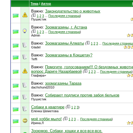
Тема
/
Автор
Важно:
Законодательство о животных
(
1
2
3
...
Последняя страница
)
Пушистик
Важно:
Зоомагазины, г. Астана
(
1
2
3
...
Последняя страница
)
Admin
Важно:
Зоомагазины Алматы
(
1
2
3
...
Последняя страниц
Gladel
Важно:
Зoомагазины в Кокшетау?
Teffi
Важно:
Помогите, голосованием!!! О бездомных животн
вопрос Дариге Назарбаевой
(
1
2
3
...
Последняя страница
)
Глафира=
Важно:
зоомагазины Тараза
dachshund2010
Важно:
Собирают подписи против забоя бельков
Пушистик
Собаки в квартире
(
1
2
3
)
Еленка Шеметова
моё хобби мыло!
(
1
2
3
...
Последняя страница
)
Ирина.Л
Зооюмор. Собаки, кошки и все-все-все.