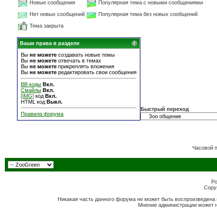
Новые сообщения
Популярная тема с новыми сообщениями
Нет новых сообщений
Популярная тема без новых сообщений
Тема закрыта
Ваши права в разделе
Вы
не можете
создавать новые темы
Вы
не можете
отвечать в темах
Вы
не можете
прикреплять вложения
Вы
не можете
редактировать свои сообщения
BB коды
Вкл.
Смайлы
Вкл.
[IMG]
код
Вкл.
HTML код
Выкл.
Быстрый переход
Правила форума
Часовой 
Po
Copyr
Никакая часть данного форума не может быть воспроизведена 
Мнение администрации может н