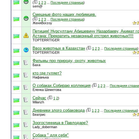
(
1
2
3
...
Последняя страница
)
sem@
Смешные фото наших любимцев.
(
1
2
3
...
Последняя страница
)
ЖеняBorzoy
Петиция! Нурсултану Абишевичу Назарбаеву, Акимат г
Астана: Прекратить незаконный отстрел животных!!!!
TOPTERRTIGER
Ввоз животных в Казахстан
(
1
2
3
...
Последняя страница
)
TOPTERRTIGER
Фильмы про природу, охоту, животных
Баха
кто где гуляет?
Нафанька
О собаках.Собираю коллекция
(
1
2
3
...
Последняя стран
Еленка Шеметова
Сейчас
(
1
2
)
Milanzh
Дневники злого собаковода
(
1
2
3
...
Последняя страница
)
Беатрис
Зоогостинница в Павлодаре?
Lady_doberman
Собака " для себя"