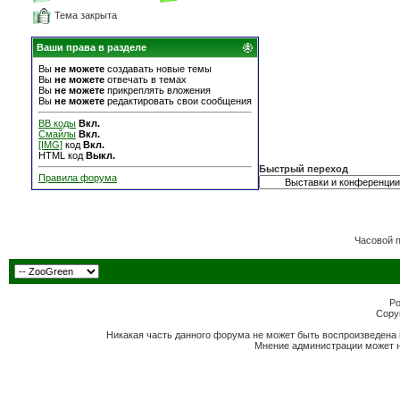
Тема закрыта
Ваши права в разделе
Вы
не можете
создавать новые темы
Вы
не можете
отвечать в темах
Вы
не можете
прикреплять вложения
Вы
не можете
редактировать свои сообщения
BB коды
Вкл.
Смайлы
Вкл.
[IMG]
код
Вкл.
HTML код
Выкл.
Быстрый переход
Правила форума
Часовой 
Po
Copyr
Никакая часть данного форума не может быть воспроизведена 
Мнение администрации может н