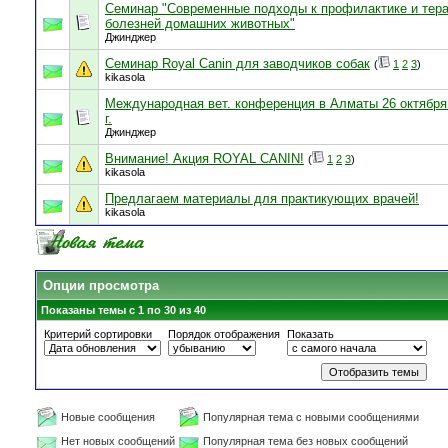
Семинар "Современные подходы к профилактике и тер
болезней домашних животных"
Джинджер
Семинар Royal Canin для заводчиков собак
(
1
2
3
)
kikasola
Международная вет. конференция в Алматы 26 октября
г.
Джинджер
Внимание! Акция ROYAL CANIN!
(
1
2
3
)
kikasola
Предлагаем материалы для практикующих врачей!
kikasola
Опции просмотра
Показаны темы с 1 по 30 из 40
Критерий сортировки
Порядок отображения
Показать
Новые сообщения
Популярная тема с новыми сообщениями
Нет новых сообщений
Популярная тема без новых сообщений