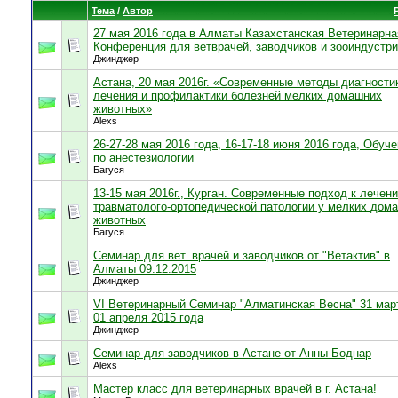
Тема
/
Автор
27 мая 2016 года в Алматы Казахстанская Ветеринарна
Конференция для ветврачей, заводчиков и зооиндустр
Джинджер
Астана, 20 мая 2016г. «Современные методы диагности
лечения и профилактики болезней мелких домашних
животных»
Alexs
26-27-28 мая 2016 года, 16-17-18 июня 2016 года, Обуч
по анестезиологии
Багуся
13-15 мая 2016г., Курган. Современные подход к лечен
травматолого-ортопедической патологии у мелких дом
животных
Багуся
Семинар для вет. врачей и заводчиков от "Ветактив" в
Алматы 09.12.2015
Джинджер
VI Ветеринарный Семинар "Алматинская Весна" 31 мар
01 апреля 2015 года
Джинджер
Семинар для заводчиков в Астане от Анны Боднар
Alexs
Мастер класс для ветеринарных врачей в г. Астана!