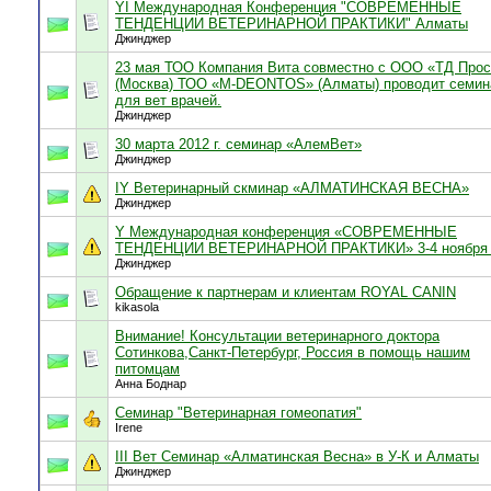
YI Международная Конференция "СОВРЕМЕННЫЕ
ТЕНДЕНЦИИ ВЕТЕРИНАРНОЙ ПРАКТИКИ" Алматы
Джинджер
23 мая ТОО Компания Вита совместно с ООО «ТД Прос
(Москва) ТОО «M-DEONTOS» (Алматы) проводит семин
для вет врачей.
Джинджер
30 марта 2012 г. семинар «АлемВет»
Джинджер
IY Ветеринарный скминар «АЛМАТИНСКАЯ ВЕСНА»
Джинджер
Y Международная конференция «СОВРЕМЕННЫЕ
ТЕНДЕНЦИИ ВЕТЕРИНАРНОЙ ПРАКТИКИ» 3-4 ноября 
Джинджер
Обращение к партнерам и клиентам ROYAL CANIN
kikasola
Внимание! Консультации ветеринарного доктора
Сотинкова,Санкт-Петербург, Россия в помощь нашим
питомцам
Анна Боднар
Семинар "Ветеринарная гомеопатия"
Irene
III Вет Семинар «Алматинская Весна» в У-К и Алматы
Джинджер