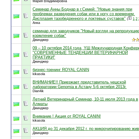
Мария Владимировна
Семинар Анны Боднар в г.Семей: "Новые знания при
проблемах разведения собак или в ногу со временем.
Дисплазия тазобедренного и локтевых суставов"
(
1
2
Анка
семинар для заводчиков "Новый взгляд на репродукци
кормление собак"
Джинджер
09 – 10 октября 2014 года, YШ Международная Конфер
"СОВРЕМЕННЫЕ ТЕНДЕНЦИИ ВЕТЕРИНАРНОЙ
ПРАКТИКИ"
Джинджер
бизнес-тренинг ROYAL CANIN
kikasola
ВНИМАНИЕ!! Приезжает представитель чешской
лаборатории Genomia в Астану 5-6 октября 2013г.
Dian4ik
Летний Ветеринарный Семинар, 10-11 июля 2013 года в
Алматы
Джинджер
Внимание ! Акция от ROYAL CANIN!
kikasola
АКЦИЯ до 31 декабря 2012 г. по микрочипированию жи
Джинджер