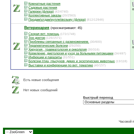
Комнатные растения
Садовые растения
Галереи (флора)
(42/4740)
Коллективные заказы
(20/2563)
Продам\отдам\куплю\возьму (флора)
(812/12946)
Ветеринария
(просматривают: 45)
Скорая вет. помощь
(172/1748)
Зоо доктор
(126/1571)
Проблемы связанные с размножением.
(30/600)
Терапевтические болезни
(25/250)
Хирургия , травматология и онкология
(30/316)
Кормление, диетология и уход за больными питомцами
(34/497)
Инфекции и паразиты
(31/551)
Болезни птиц, грызунов, диких и экзотических животных
(13/118)
Выставки и конференции по вет. тематике
(40/157)
Есть новые сообщения
Нет новых сообщений
Быстрый переход
Часовой 