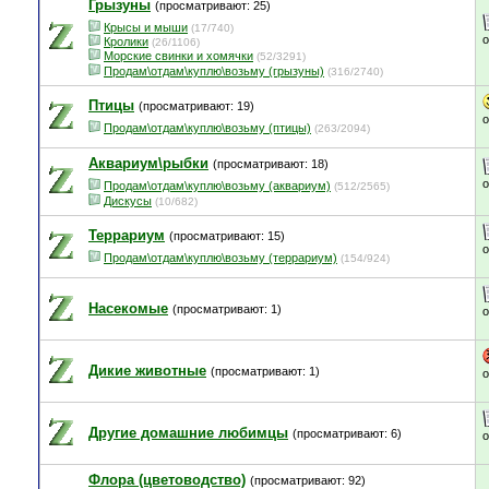
Грызуны
(просматривают: 25)
Крысы и мыши
(17/740)
Кролики
(26/1106)
Морские свинки и хомячки
(52/3291)
Продам\отдам\куплю\возьму (грызуны)
(316/2740)
Птицы
(просматривают: 19)
Продам\отдам\куплю\возьму (птицы)
(263/2094)
Аквариум\рыбки
(просматривают: 18)
Продам\отдам\куплю\возьму (аквариум)
(512/2565)
Дискусы
(10/682)
Террариум
(просматривают: 15)
Продам\отдам\куплю\возьму (террариум)
(154/924)
Насекомые
(просматривают: 1)
Дикие животные
(просматривают: 1)
Другие домашние любимцы
(просматривают: 6)
Флора (цветоводство)
(просматривают: 92)