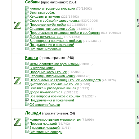
Собаки
(просматривают: 2661)
Кинологические организации
(70/12093)
Выставки собак
Хендлинг и груминг
(221/14463)
Спорт с собакой и дрессировка
(533/22996)
Породные клубы собак
(139/285506)
Страницы питомников собак
(254/84286)
Персональные страницы собак и сообществ
(516/196643)
Добро пожаловаться!
(77/21353)
Все вопросы новичков о собаках
(272/13612)
Поздравления и пожелания!
Объявления\собаки
Кошки
(просматривают: 240)
Фелинологические организации
(19/813)
Выставки кошек
Породные клубы кошек
(31/50606)
Страницы питомников кошек
(99/6170)
Персональные страницы кошек и сообществ
(74/1876)
Диетология и кормление кошек
(9/240)
Генетика и разведение кошек
(15/193)
Добро пожаловаться!
(13/1032)
Все вопросы новичков о кошках
(83/2324)
Поздравления и пожелания!
Объявления\кошки
Лошади
(просматривают: 24)
Конно-спортивные мероприятия
(74/996)
Породы лошадей
(15/742)
Здоровье лошадей
(11/51)
Объявления лошади