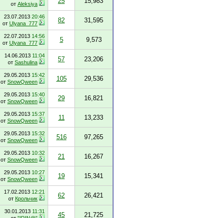
25
15,983
от
Aleksiya
23.07.2013
20:46
82
31,595
от
Ulyana_777
22.07.2013
14:56
5
9,573
от
Ulyana_777
14.06.2013
11:04
57
23,206
от
Sashulina
29.05.2013
15:42
105
29,536
от
SnowQween
29.05.2013
15:40
29
16,821
от
SnowQween
29.05.2013
15:37
11
13,233
от
SnowQween
29.05.2013
15:32
516
97,265
от
SnowQween
29.05.2013
10:32
21
16,267
от
SnowQween
29.05.2013
10:27
19
15,341
от
SnowQween
17.02.2013
12:21
62
26,421
от
Крольчик
30.01.2013
11:31
45
21,725