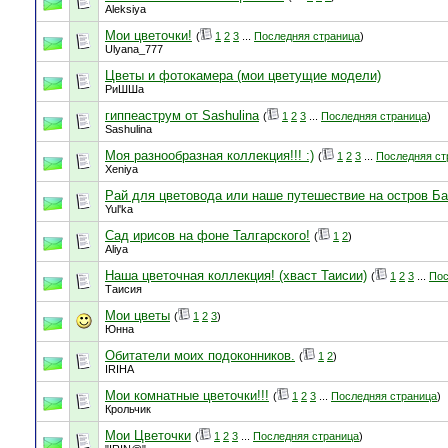
Aleksiya
Мои цветочки!
(
1
2
3
...
Последняя страница
)
Ulyana_777
Цветы и фотокамера (мои цветущие модели)
РиШШа
гиппеаструм от Sashulina
(
1
2
3
...
Последняя страница
)
Sashulina
Моя разнообразная коллекция!!! :)
(
1
2
3
...
Последняя ст
Xeniya
Рай для цветовода или наше путешествие на остров Б
Yul'ka
Сад ирисов на фоне Талгарского!
(
1
2
)
Aliya
Наша цветочная коллекция! (хваст Таисии)
(
1
2
3
...
Пос
Таисия
Мои цветы
(
1
2
3
)
Юнна
Обитатели моих подоконников.
(
1
2
)
IRIHA
Мои комнатные цветочки!!!
(
1
2
3
...
Последняя страница
)
Крольчик
Мои Цветочки
(
1
2
3
...
Последняя страница
)