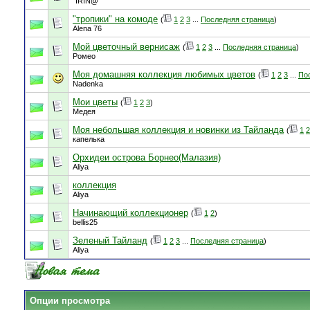
"IRIN@"
"тропики" на комоде
(
1
2
3
...
Последняя страница
)
Alena 76
Мой цветочный вернисаж
(
1
2
3
...
Последняя страница
)
Ромео
Моя домашняя коллекция любимых цветов
(
1
2
3
...
По
Nadenka
Мои цветы
(
1
2
3
)
Медея
Моя небольшая коллекция и новинки из Тайланда
(
1
2
капелька
Орхидеи острова Борнео(Малазия)
Aliya
коллекция
Aliya
Начинающий коллекционер
(
1
2
)
bellis25
Зеленый Тайланд
(
1
2
3
...
Последняя страница
)
Aliya
Опции просмотра