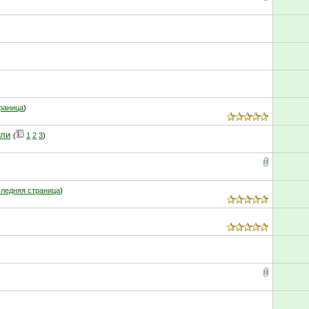
раница
)
али
(
1
2
3
)
ледняя страница
)