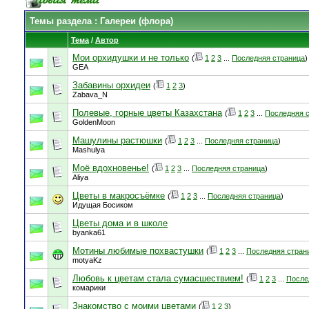
Темы раздела
: Галереи (флора)
Тема
/
Автор
Мои орхидушки и не только
(
1
2
3
...
Последняя страница
)
GEA
Забавины орхидеи
(
1
2
3
)
Zabava_N
Полевые, горные цветы Казахстана
(
1
2
3
...
Последняя 
GoldenMoon
Машулины растюшки
(
1
2
3
...
Последняя страница
)
Mashulya
Моё вдохновенье!
(
1
2
3
...
Последняя страница
)
Aliya
Цветы в макросъёмке
(
1
2
3
...
Последняя страница
)
Идущая Босиком
Цветы дома и в школе
byanka61
Мотины любимые похвастушки
(
1
2
3
...
Последняя стран
motyaKz
Любовь к цветам стала сумасшествием!
(
1
2
3
...
После
комарики
Знакомство с моими цветами
(
1
2
3
)