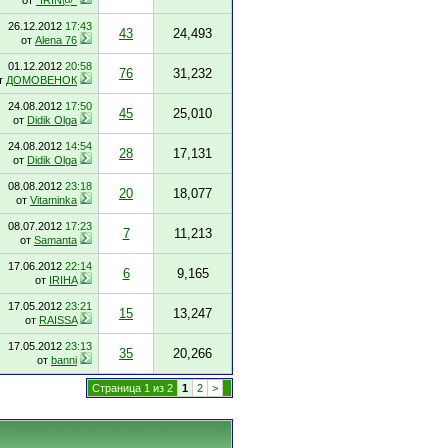
от
"IRIN@"
26.12.2012
17:43
43
24,493
от
Alena 76
01.12.2012
20:58
76
31,232
т
ДОМОВЕНОК
24.08.2012
17:50
45
25,010
от
Didik Olga
24.08.2012
14:54
28
17,131
от
Didik Olga
08.08.2012
23:18
20
18,077
от
Vitaminka
08.07.2012
17:23
7
11,213
от
Samanta
17.06.2012
22:14
6
9,165
от
IRIHA
17.05.2012
23:21
15
13,247
от
RAISSA
17.05.2012
23:13
35
20,266
от
banni
Страница 1 из 2
1
2
>