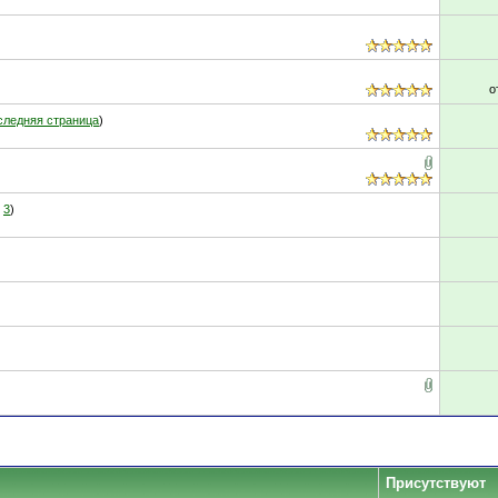
о
следняя страница
)
3
)
Присутствуют