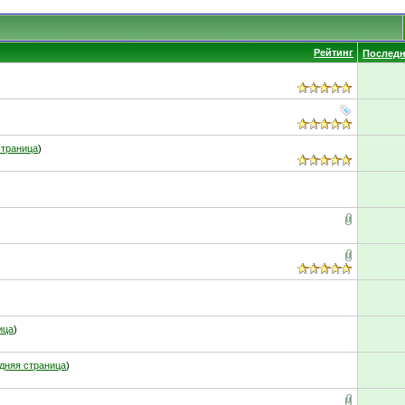
Рейтинг
Последн
страница
)
ица
)
дняя страница
)