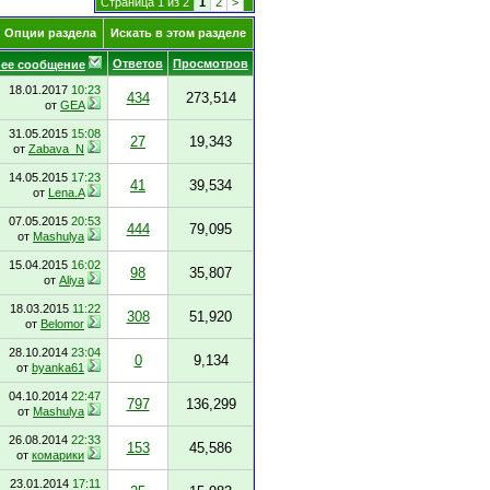
Страница 1 из 2
1
2
>
Опции раздела
Искать в этом разделе
Ответов
Просмотров
ее сообщение
18.01.2017
10:23
434
273,514
от
GEA
31.05.2015
15:08
27
19,343
от
Zabava_N
14.05.2015
17:23
41
39,534
от
Lena.A
07.05.2015
20:53
444
79,095
от
Mashulya
15.04.2015
16:02
98
35,807
от
Aliya
18.03.2015
11:22
308
51,920
от
Belomor
28.10.2014
23:04
0
9,134
от
byanka61
04.10.2014
22:47
797
136,299
от
Mashulya
26.08.2014
22:33
153
45,586
от
комарики
23.01.2014
17:11