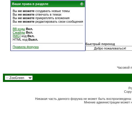
Ваши права в разделе
Вы
не можете
создавать новые темы
Вы
не можете
отвечать в темах
Вы
не можете
прикреплять вложения
Вы
не можете
редактировать свои сообщения
BB коды
Вкл.
Смайлы
Вкл.
[IMG]
код
Вкл.
HTML код
Выкл.
Быстрый переход
Правила форума
Часовой 
Po
Copyr
Никакая часть данного форума не может быть воспроизведена 
Мнение администрации может н