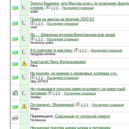
Золото Бишкека, или Мастер класс по владению фору
словом.
(
1
2
3
...
Последняя страница
)
wolfin
Права на аватор на форуме ЗОО.КЗ
(
1
2
3
...
Последняя страница
)
vista
Яд.... Шевченко-ауэзова-Виноградова-жар окова
(
1
2
3
...
Последняя страница
)
Hennessy-polka
Кто работает в мастино.
(
1
2
3
...
Последняя страница
)
ЛИЩЕВА ИРИНА
Анастасия Урда (Котельникова)
Pitka
Не жалоба, но мнение о нерадивых хозяевах сук.
(
1
2
3
...
Последняя страница
)
olga_027612
Не удавшаяся попытка навести клевету на известный
питомник
(
1
2
3
...
Последняя страница
)
netaliay
Осторожно...Мошенница!
(
1
2
3
...
Последняя страница
)
Модус
Перемещено:
Спасенные от голодной смерти
Пятерочка
Неудачная покупка щенка шпица в питомнике