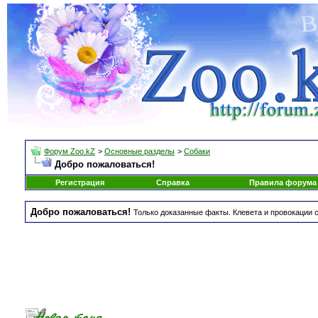
Форум Zoo.kZ
>
Основные разделы
>
Собаки
Добро пожаловаться!
Регистрация
Справка
Правила форума
Добро пожаловаться!
Только доказанные факты. Клевета и провокации с