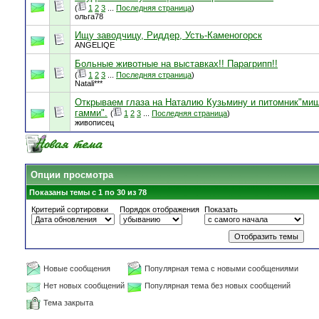
(
1
2
3
...
Последняя страница
)
ольга78
Ищу заводчицу, Риддер, Усть-Каменогорск
ANGELIQE
Больные животные на выставках!! Парагрипп!!
(
1
2
3
...
Последняя страница
)
Natali***
Открываем глаза на Наталию Кузьмину и питомник"ми
гамми".
(
1
2
3
...
Последняя страница
)
живописец
Опции просмотра
Показаны темы с 1 по 30 из 78
Критерий сортировки
Порядок отображения
Показать
Новые сообщения
Популярная тема с новыми сообщениями
Нет новых сообщений
Популярная тема без новых сообщений
Тема закрыта