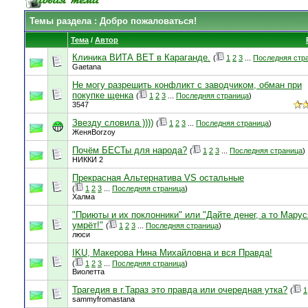
Темы раздела
: Добро пожаловаться!
Тема
/
Автор
Клиника ВИТА ВЕТ в Караганде.
(
1
2
3
...
Последняя стр
Gaetana
Не могу разрешить конфликт с заводчиком, обман при
покупке щенка
(
1
2
3
...
Последняя страница
)
3547
Звезду словила ))))
(
1
2
3
...
Последняя страница
)
ЖеняBorzoy
Почём БЕСТы для народа?
(
1
2
3
...
Последняя страница
)
НИККИ 2
Прекрасная Альтернатива VS остальные
(
1
2
3
...
Последняя страница
)
Халма
"Приюты и их поклонники" или "Дайте денег, а то Марус
умрёт!"
(
1
2
3
...
Последняя страница
)
люси
IKU, Макерова Нина Михайловна и вся Правда!
(
1
2
3
...
Последняя страница
)
Виолетта
Трагедия в г.Тараз это правда или очередная утка?
(
1
sammyfromastana