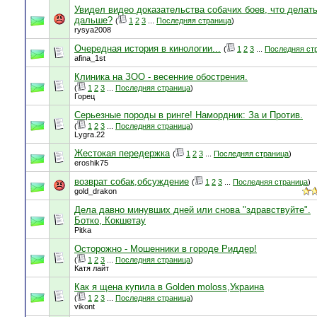
Увидел видео доказательства собачих боев, что делат
дальше?
(
1
2
3
...
Последняя страница
)
rysya2008
Очередная история в кинологии...
(
1
2
3
...
Последняя ст
afina_1st
Клиника на ЗОО - весенние обострения.
(
1
2
3
...
Последняя страница
)
Горец
Серьезные породы в ринге! Намордник: За и Против.
(
1
2
3
...
Последняя страница
)
Lygra.22
Жестокая передержка
(
1
2
3
...
Последняя страница
)
eroshik75
возврат собак,обсуждение
(
1
2
3
...
Последняя страница
)
gold_drakon
Дела давно минувших дней или снова "здравствуйте".
Ботко, Кокшетау
Pitka
Осторожно - Мошенники в городе Риддер!
(
1
2
3
...
Последняя страница
)
Катя лайт
Как я щена купила в Golden moloss,Украина
(
1
2
3
...
Последняя страница
)
vikont