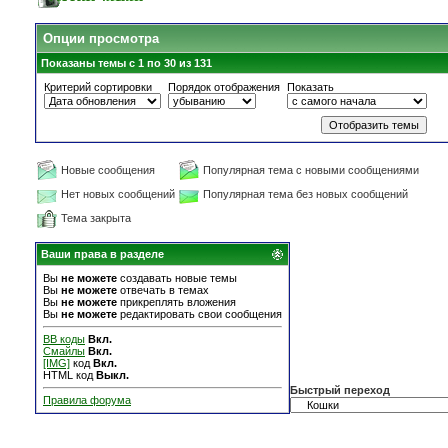
Опции просмотра
Показаны темы с 1 по 30 из 131
Критерий сортировки
Порядок отображения
Показать
Новые сообщения
Популярная тема с новыми сообщениями
Нет новых сообщений
Популярная тема без новых сообщений
Тема закрыта
Ваши права в разделе
Вы
не можете
создавать новые темы
Вы
не можете
отвечать в темах
Вы
не можете
прикреплять вложения
Вы
не можете
редактировать свои сообщения
BB коды
Вкл.
Смайлы
Вкл.
[IMG]
код
Вкл.
HTML код
Выкл.
Быстрый переход
Правила форума