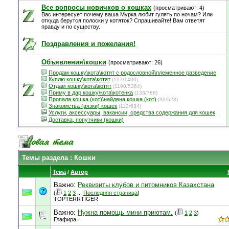
Все вопросы новичков о кошках
(просматривают: 4)
Вас интересует почему ваша Мурка любит гулять по ночам? Или
откуда берутся полоски у котяток? Спрашивайте! Вам ответят
правду и по существу.
Поздравления и пожелания!
Объявления\кошки
(просматривают: 26)
Продам кошку\кота\котят с родословной\племенное разведение
Куплю кошку\кота\котят
(197/1400)
Отдам кошку\кота\котят
(1190/5364)
Приму в дар кошку\кота\котенка
(133/768)
Пропала кошка (кот)\найдена кошка (кот)
(90/523)
Знакомства (вязки) кошек
(112/634)
Услуги, аксессуары, вакансии, средства содержания для кошек
Доставка, попутчики (кошки)
Темы раздела
: Кошки
Тема
/
Автор
Важно:
Реквизиты клубов и питомников Казахстана
(
1
2
3
...
Последняя страница
)
TOPTERRTIGER
Важно:
Нужна помощь мини приютам.
(
1
2
3
)
Глафира=