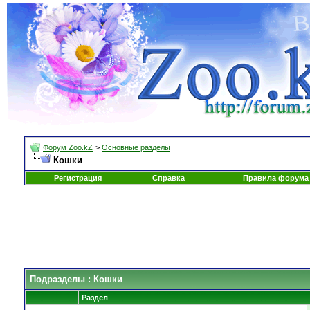
Форум Zoo.kZ
>
Основные разделы
Кошки
Регистрация
Справка
Правила форума
Подразделы
: Кошки
Раздел