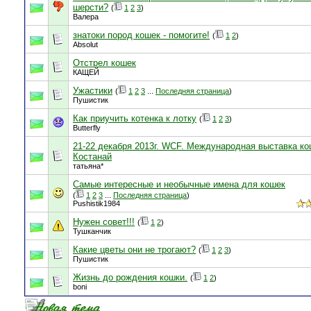
шерсти?
(
1
2
3
)
Валера
знатоки пород кошек - помогите!
(
1
2
)
Absolut
Отстрел кошек
КАЩЕЙ
Ужастики
(
1
2
3
...
Последняя страница
)
Пушистик
Как приучить котенка к лотку
(
1
2
3
)
Butterfly
21-22 декабря 2013г. WCF. Международная выставка кош
Костанай
татьяна*
Самые интересные и необычные имена для кошек
(
1
2
3
...
Последняя страница
)
Pushistik1984
Нужен совет!!!
(
1
2
)
Тушканчик
Какие цветы они не трогают?
(
1
2
3
)
Пушистик
Жизнь до рождения кошки.
(
1
2
)
boni