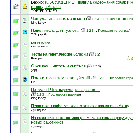
Важно:
(ОБСУЖДЕНИЕ) Правила содержания собак и к
в городе Астане
TOPTERRTIGER
Чем удалить запах мочи кота
(
1
2
3
...
Последняя страни
king fancy
Наполнитель для туалета.
(
1
2
3
...
Последняя страница
)
Т@тьян@
когтеточка
кактусенок
Тесты на генетические болезни
(
1
2
)
Катерин
О кошках... читаем и смеёмся
(
1
2
3
)
)qp(
Помогите советом пожалуйста!!!
(
1
2
3
...
Последняя стр
Pit
Питомец ! Что выросло,то выросло....
(
1
2
3
...
Последняя страница
)
king fancy
Первое котокафе без живых кошек открылось в Актау
Джинджер
На вакансию кота гостиница в Алматы взяла сразу дву
новых работников
Джинджер