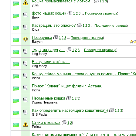
Кошка промахивается с лотком !
(
1
2
3
)
yulia
фото наших кошек
(
1
2
3
...
Последняя страница
)
Даня
Кастрация, это опасно?
(
1
2
3
...
Последняя страница
)
Киса
Позевушки
(
1
2
3
...
Последняя страница
)
Багуся
Туда, за радугу....
(
1
2
3
...
Последняя страница
)
king fancy
Вы купили котёнка ..
king fancy
Кошку сбила машина - срочно нужна помощь. Приют "К
Iricha
Приют "Ковчег" ищет фляги г. Астана.
Iricha
Необычные кошки
(
1
2
3
)
Ирина Петровна
Как определить настоящего кошатника)))
(
1
2
3
)
G.S.Paola
Стихи о кошках
(
1
2
)
Felina
Какие витамины применять? Или еще что.., для улучш