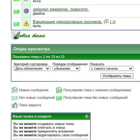
Асха
заболел ожерелик. помогите.
Джейла
Вакцинация декоративных кроликов.
(
1
2
)
dorfa
Опции просмотра
Показаны темы с 1 по 13 из 13
Критерий сортировки
Порядок отображения
Показать
Новые сообщения
Популярная тема с новыми сообщениями
Нет новых сообщений
Популярная тема без новых сообщений
Тема закрыта
Ваши права в разделе
Вы
не можете
создавать новые темы
Вы
не можете
отвечать в темах
Вы
не можете
прикреплять вложения
Вы
не можете
редактировать свои сообщения