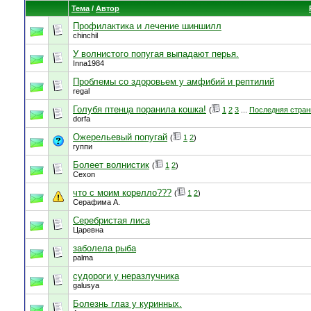
Тема
/
Автор
Профилактика и лечение шиншилл
chinchil
У волнистого попугая выпадают перья.
Inna1984
Проблемы со здоровьем у амфибий и рептилий
regal
Голубя птенца поранила кошка!
(
1
2
3
...
Последняя стран
dorfa
Ожерельевый попугай
(
1
2
)
гуппи
Болеет волнистик
(
1
2
)
Cexon
что с моим корелло???
(
1
2
)
Серафима А.
Серебристая лиса
Царевна
заболела рыба
palma
судороги у неразлучника
galusya
Болезнь глаз у куринных.