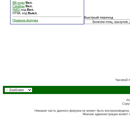
BB коды
Вкл.
Смайлы
Вкл.
[IMG]
код
Вкл.
HTML код
Выкл.
Быстрый переход
Правила форума
Часовой 
Po
Copyr
Никакая часть данного форума не может быть воспроизведена 
Мнение администрации может н