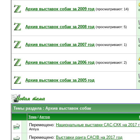
Архив выставок собак за 2009 год
(просматривают: 14)
Архив выставок собак за 2008 год
(просматривают: 5)
Архив выставок собак за 2007 год
(просматривают: 1)
Архив выставок собак за 2006 год
(просматривают: 2)
Архив выставок собак за 2005 год
Темы раздела
: Архив выставок собак
Тема
/
Автор
Перемещено:
Национальные выставки САС-CКК на 2017 
Annya
Перемещено:
Выставки ранга CACIB на 2017 год