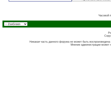
Часовой 
Po
Copyr
Никакая часть данного форума не может быть воспроизведена 
Мнение администрации может н