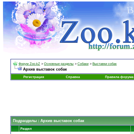
Форум Zoo.kZ
>
Основные разделы
>
Собаки
>
Выставки собак
Архив выставок собак
Регистрация
Справка
Правила форума
Подразделы
: Архив выставок собак
Раздел