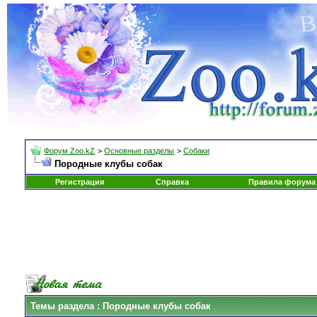
Форум Zoo.kZ
>
Основные разделы
>
Собаки
Породные клубы собак
Регистрация
Справка
Правила форума
Темы раздела
: Породные клубы собак