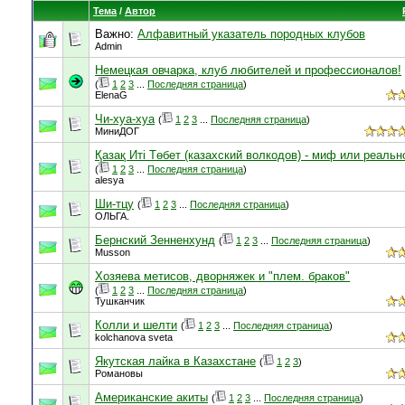
Тема
/
Автор
Важно:
Алфавитный указатель породных клубов
Admin
Немецкая овчарка, клуб любителей и профессионалов!
(
1
2
3
...
Последняя страница
)
ElenaG
Чи-хуа-хуа
(
1
2
3
...
Последняя страница
)
МиниДОГ
Қазақ Иті Төбет (казахский волкодов) - миф или реальн
(
1
2
3
...
Последняя страница
)
alesya
Ши-тцу
(
1
2
3
...
Последняя страница
)
ОЛЬГА.
Бернский Зенненхунд
(
1
2
3
...
Последняя страница
)
Musson
Хозяева метисов, дворняжек и "плем. браков"
(
1
2
3
...
Последняя страница
)
Тушканчик
Колли и шелти
(
1
2
3
...
Последняя страница
)
kolchanova sveta
Якутская лайка в Казахстане
(
1
2
3
)
Романовы
Американские акиты
(
1
2
3
...
Последняя страница
)