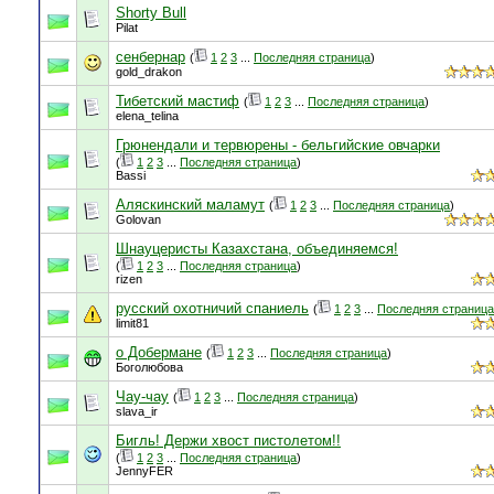
Shorty Bull
Pilat
сенбернар
(
1
2
3
...
Последняя страница
)
gold_drakon
Тибетский мастиф
(
1
2
3
...
Последняя страница
)
elena_telina
Грюнендали и тервюрены - бельгийские овчарки
(
1
2
3
...
Последняя страница
)
Bassi
Аляскинский маламут
(
1
2
3
...
Последняя страница
)
Golovan
Шнауцеристы Казахстана, объединяемся!
(
1
2
3
...
Последняя страница
)
rizen
русский охотничий спаниель
(
1
2
3
...
Последняя страница
limit81
о Добермане
(
1
2
3
...
Последняя страница
)
Боголюбова
Чау-чау
(
1
2
3
...
Последняя страница
)
slava_ir
Бигль! Держи хвост пистолетом!!
(
1
2
3
...
Последняя страница
)
JennyFER