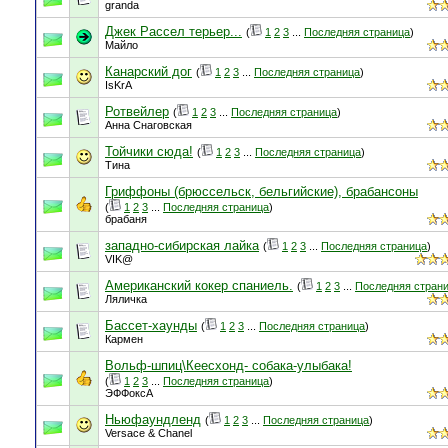
granda
Джек Рассел терьер...
(
1
2
3
...
Последняя страница
)
Майло
Канарский дог
(
1
2
3
...
Последняя страница
)
IsKrA
Ротвейлер
(
1
2
3
...
Последняя страница
)
Анна Снаговская
Тойчики сюда!
(
1
2
3
...
Последняя страница
)
Тина
Гриффоны (брюссельск, бельгийские), брабансоны
(
1
2
3
...
Последняя страница
)
брабаня
западно-сибирская лайка
(
1
2
3
...
Последняя страница
)
VIK@
Американский кокер спаниель.
(
1
2
3
...
Последняя стран
Ляличка
Бассет-хаунды
(
1
2
3
...
Последняя страница
)
Кармен
Вольф-шпиц\Кеесхонд- собака-улыбака!
(
1
2
3
...
Последняя страница
)
ЭФФоксА
Ньюфаундленд
(
1
2
3
...
Последняя страница
)
Versace & Chanel