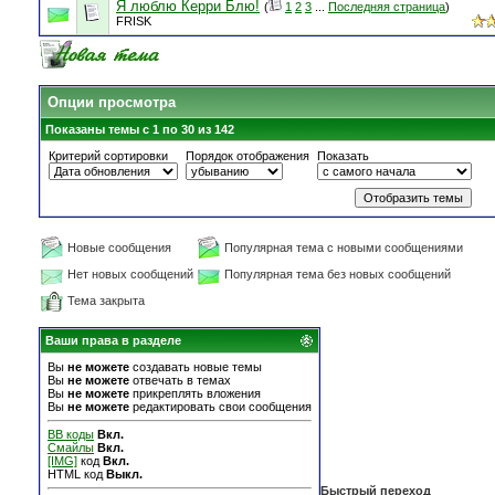
Я люблю Керри Блю!
(
1
2
3
...
Последняя страница
)
FRISK
Опции просмотра
Показаны темы с 1 по 30 из 142
Критерий сортировки
Порядок отображения
Показать
Новые сообщения
Популярная тема с новыми сообщениями
Нет новых сообщений
Популярная тема без новых сообщений
Тема закрыта
Ваши права в разделе
Вы
не можете
создавать новые темы
Вы
не можете
отвечать в темах
Вы
не можете
прикреплять вложения
Вы
не можете
редактировать свои сообщения
BB коды
Вкл.
Смайлы
Вкл.
[IMG]
код
Вкл.
HTML код
Выкл.
Быстрый переход