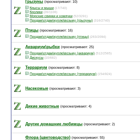
Грызуны
(просматривают: 10)
Крысы и мыши
(17/740)
Кролики
(26/1106)
Морские свинки и хомячки
(52/3291)
Продам\отдам\куплю\возьму (грызуны)
(316/2740)
Птицы
(просматривают: 16)
Продам\отдам\куплю\возьму (птицы)
(263/2094)
Аквариум\рыбки
(просматривают: 25)
Продам\отдам\куплю\возьму (аквариум)
(512/2565)
Дискусы
(10/682)
Террариум
(просматривают: 8)
Продам\отдам\куплю\возьму (террариум)
(154/924)
Насекомые
(просматривают: 3)
Дикие животные
(просматривают: 4)
Другие домашние любимцы
(просматривают: 2)
Флора (цветоводство)
(просматривают: 55)