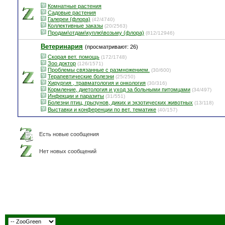
Комнатные растения
Садовые растения
Галереи (флора)
(42/4740)
Коллективные заказы
(20/2563)
Продам\отдам\куплю\возьму (флора)
(812/12946)
Ветеринария
(просматривают: 26)
Скорая вет. помощь
(172/1748)
Зоо доктор
(126/1571)
Проблемы связанные с размножением.
(30/600)
Терапевтические болезни
(25/250)
Хирургия , травматология и онкология
(30/316)
Кормление, диетология и уход за больными питомцами
(34/497)
Инфекции и паразиты
(31/551)
Болезни птиц, грызунов, диких и экзотических животных
(13/118)
Выставки и конференции по вет. тематике
(40/157)
Есть новые сообщения
Нет новых сообщений