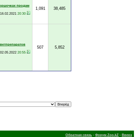
горшочках продам
1,091
38,485
16.02.2021
20:30
 ветпрепаратов
507
5,852
02.05.2022
20:55
Обратная связь
-
Форум Zoo.kZ
-
Вверх