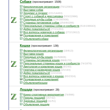
Собаки
(просматривают: 1508)
Кинологические организации
(70/12093)
Выставки собак
Хендлинг и груминг
(221/14463)
Спорт с собакой и дрессировка
(533/22996)
Породные клубы собак
(139/285506)
Страницы питомников собак
(254/84286)
Персональные страницы собак и сообществ
(516/196643)
Добро пожаловаться!
(77/21353)
Все вопросы новичков о собаках
(272/13612)
Поздравления и пожелания!
Объявления\собаки
Кошки
(просматривают: 138)
Фелинологические организации
(19/813)
Выставки кошек
Породные клубы кошек
(31/50606)
Страницы питомников кошек
(99/6170)
Персональные страницы кошек и сообществ
(74/1876)
Диетология и кормление кошек
(9/240)
Генетика и разведение кошек
(15/193)
Добро пожаловаться!
(13/1032)
Все вопросы новичков о кошках
(83/2324)
Поздравления и пожелания!
Объявления\кошки
Лошади
(просматривают: 28)
Конно-спортивные мероприятия
(74/996)
Породы лошадей
(15/742)
Здоровье лошадей
(11/51)
Объявления лошади