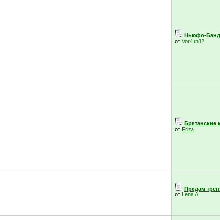
Ньюфо-Банда
от
Vor4un82
Британские ко
от
Friza
Продам тренз
от
Lena.A