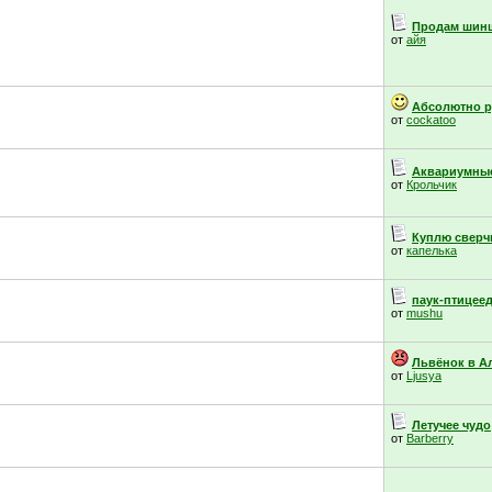
Продам шин
от
айя
Абсолютно р
от
cockatoo
Аквариумные
от
Крольчик
Куплю сверчк
от
капелька
паук-птицее
от
mushu
Львёнок в А
от
Ljusya
Летучее чудо
от
Barberry