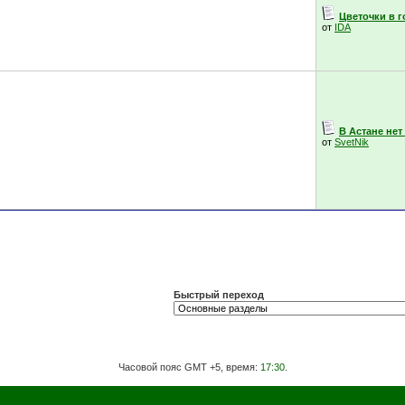
Цветочки в 
от
IDA
В Астане нет
от
SvetNik
Быстрый переход
Часовой пояс GMT +5, время:
17:30
.