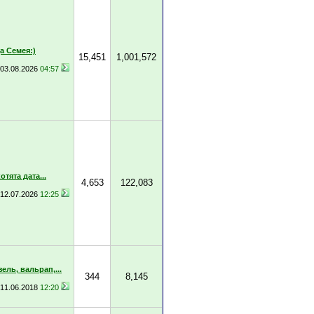
 Семея:)
15,451
1,001,572
03.08.2026
04:57
тята дата...
4,653
122,083
12.07.2026
12:25
ель, вальрап,...
344
8,145
11.06.2018
12:20