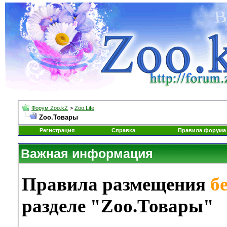
Форум Zoo.kZ
>
Zoo.Life
Zoo.Товары
Регистрация
Справка
Правила форума
Важная информация
Правила размещения
б
разделе "Zoo.Товары"