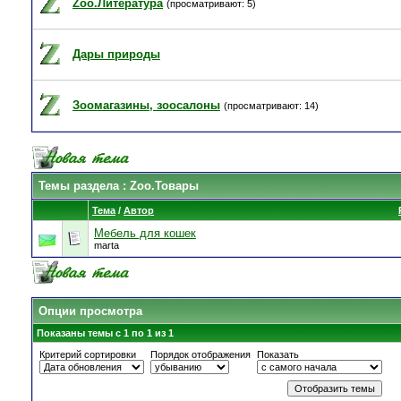
Zoo.Литература
(просматривают: 5)
Дары природы
Зоомагазины, зоосалоны
(просматривают: 14)
Темы раздела
: Zoo.Товары
Тема
/
Автор
Мебель для кошек
marta
Опции просмотра
Показаны темы с 1 по 1 из 1
Критерий сортировки
Порядок отображения
Показать