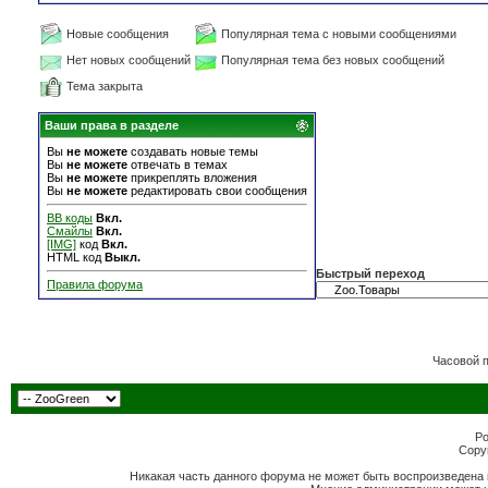
Новые сообщения
Популярная тема с новыми сообщениями
Нет новых сообщений
Популярная тема без новых сообщений
Тема закрыта
Ваши права в разделе
Вы
не можете
создавать новые темы
Вы
не можете
отвечать в темах
Вы
не можете
прикреплять вложения
Вы
не можете
редактировать свои сообщения
BB коды
Вкл.
Смайлы
Вкл.
[IMG]
код
Вкл.
HTML код
Выкл.
Быстрый переход
Правила форума
Часовой 
Po
Copyr
Никакая часть данного форума не может быть воспроизведена 