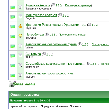
Турецкая Ангора
(
1
2
3
...
Последняя страница
)
Татьяна Насущнова
Моя русская голубая
(
1
2
3
)
Eugenie
Уральские Рексы-кошки с Уральских гор.
(
1
2
3
)
Шуршик
Петерболды
(
1
2
3
...
Последняя страница
)
BeDbMa
Американская современная бурма
(
1
2
3
...
Последняя ст
Valena
Cингапура
(
1
2
3
)
TULIP
Сомалийские кошки,солнечные кошки...
(
1
2
3
...
Послед
kett@ok.kz
Американская короткошерстная.
Musson
Опции просмотра
Показаны темы с 1 по 30 из 38
Критерий сортировки
Порядок отображения
Показать