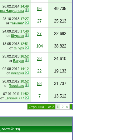
26.02.2014
14:49
96
49,735
яна Насущнова
28.10.2013
17:27
27
25,213
от
татьяна*
24.09.2013
17:40
27
22,692
от
Шуршик
13.05.2013
12:51
104
38,822
от
ta_vps
25.02.2013
16:52
38
24,610
от
Багуся
02.08.2012
14:12
22
19,133
от
Лукерия
20.03.2012
10:52
58
31,737
от
Russicats
07.01.2011
11:52
7
13,512
от
Евгения 777
Страница 1 из 2
1
2
>
 гостей: 39)