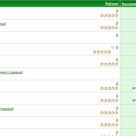
Рейтинг
Последн
ица
)
дняя страница
)
о
о
траница
)