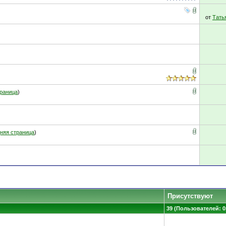
от
Тать
раница
)
няя страница
)
Присутствуют
39 (Пользователей: 0,