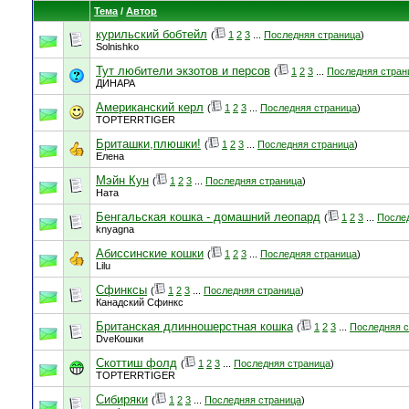
Тема
/
Автор
курильский бобтейл
(
1
2
3
...
Последняя страница
)
Solnishko
Тут любители экзотов и персов
(
1
2
3
...
Последняя стран
ДИНАРА
Американский керл
(
1
2
3
...
Последняя страница
)
TOPTERRTIGER
Бриташки,плюшки!
(
1
2
3
...
Последняя страница
)
Елена
Мэйн Кун
(
1
2
3
...
Последняя страница
)
Ната
Бенгальская кошка - домашний леопард
(
1
2
3
...
После
knyagna
Абиссинские кошки
(
1
2
3
...
Последняя страница
)
Lilu
Сфинксы
(
1
2
3
...
Последняя страница
)
Канадский Сфинкс
Британская длинношерстная кошка
(
1
2
3
...
Последняя с
DveКошки
Скоттиш фолд
(
1
2
3
...
Последняя страница
)
TOPTERRTIGER
Сибиряки
(
1
2
3
...
Последняя страница
)