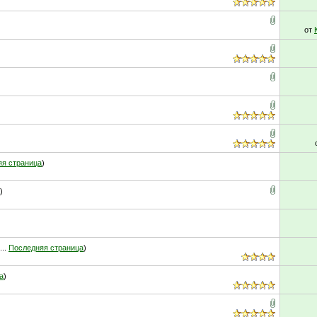
от
)
яя страница
)
)
...
Последняя страница
)
а
)