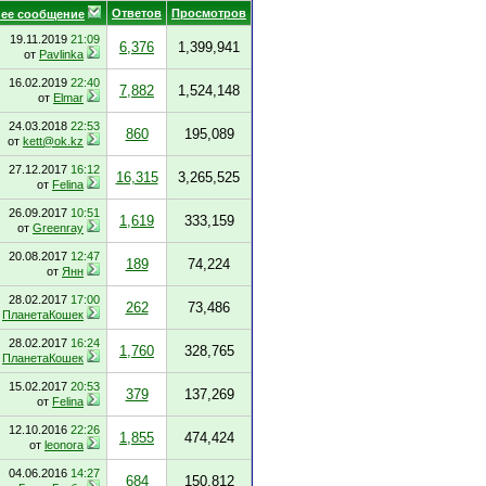
Ответов
Просмотров
ее сообщение
19.11.2019
21:09
6,376
1,399,941
от
Pavlinka
16.02.2019
22:40
7,882
1,524,148
от
Elmar
24.03.2018
22:53
860
195,089
от
kett@ok.kz
27.12.2017
16:12
16,315
3,265,525
от
Felina
26.09.2017
10:51
1,619
333,159
от
Greenray
20.08.2017
12:47
189
74,224
от
Янн
28.02.2017
17:00
262
73,486
т
ПланетаКошек
28.02.2017
16:24
1,760
328,765
т
ПланетаКошек
15.02.2017
20:53
379
137,269
от
Felina
12.10.2016
22:26
1,855
474,424
от
leonora
04.06.2016
14:27
684
150,812