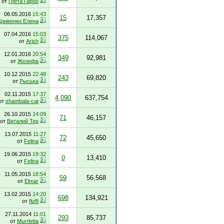
от
Грета Гарбо
06.05.2016
15:43
15
17,357
Кривенко Елена
07.04.2016
15:03
375
114,067
от
Arish
12.01.2016
20:54
349
92,981
от
Жозефа
10.12.2015
22:48
243
69,820
от
Рыська
02.11.2015
17:37
4,090
637,754
от
shambala-cat
26.10.2015
14:09
71
46,157
от
Виталий Тер
13.07.2015
11:27
72
45,650
от
Felina
19.06.2015
19:32
0
13,410
от
Felina
11.05.2015
18:54
59
56,568
от
Elmar
13.02.2015
14:20
698
134,921
от
fluffi
27.11.2014
11:01
293
85,737
от
Murrletta