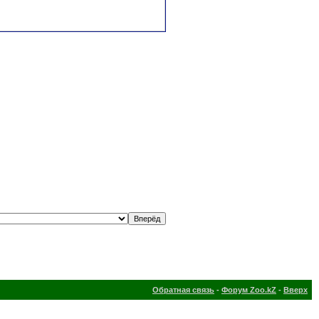
Обратная связь
-
Форум Zoo.kZ
-
Вверх