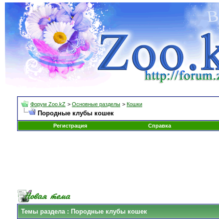
Форум Zoo.kZ
>
Основные разделы
>
Кошки
Породные клубы кошек
Регистрация
Справка
Темы раздела
: Породные клубы кошек