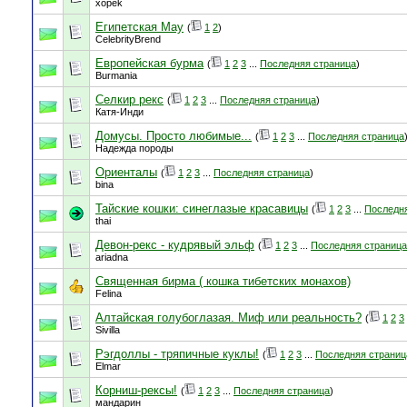
xopek
Египетская Мау
(
1
2
)
CelebrityBrend
Европейская бурма
(
1
2
3
...
Последняя страница
)
Burmania
Селкир рекс
(
1
2
3
...
Последняя страница
)
Катя-Инди
Домусы. Просто любимые...
(
1
2
3
...
Последняя страница
Надежда породы
Ориенталы
(
1
2
3
...
Последняя страница
)
bina
Тайские кошки: синеглазые красавицы
(
1
2
3
...
Последн
thai
Девон-рекс - кудрявый эльф
(
1
2
3
...
Последняя страница
ariadna
Священная бирма ( кошка тибетских монахов)
Felina
Алтайская голубоглазая. Миф или реальность?
(
1
2
3
Sivilla
Рэгдоллы - тряпичные куклы!
(
1
2
3
...
Последняя страниц
Elmar
Корниш-рексы!
(
1
2
3
...
Последняя страница
)
мандарин