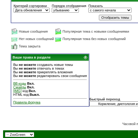
Критерий сортировки
Порядок отображения
Показать
Новые сообщения
Популярная тема с новыми сообщениями
Нет новых сообщений
Популярная тема без новых сообщений
Тема закрыта
Ваши права в разделе
Вы
не можете
создавать новые темы
Вы
не можете
отвечать в темах
Вы
не можете
прикреплять вложения
Вы
не можете
редактировать свои сообщения
BB коды
Вкл.
Смайлы
Вкл.
[IMG]
код
Вкл.
HTML код
Выкл.
Быстрый переход
Правила форума
Часовой 