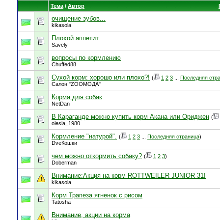
Тема
/
Автор
очищение зубов...
kikasola
Плохой аппетит
Savely
вопросы по кормлению
Chuffed88
Сухой корм: хорошо или плохо?!
(
1
2
3
...
Последняя стр
Салон "ZOOMOДА"
Корма для собак
NetDan
В Караганде можно купить корм Акана или Ориджен
(
olesia_1980
Кормление "натурой".
(
1
2
3
...
Последняя страница
)
DveКошки
чем можно откормить собаку?
(
1
2
3
)
Doberman
Внимание:Акция на корм ROTTWEILER JUNIOR 31!
kikasola
Корм Трапеза ягненок с рисом
Tatosha
Внимание, акции на корма