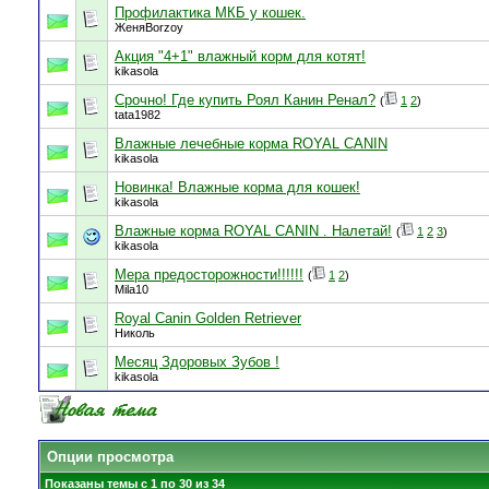
Профилактика МКБ у кошек.
ЖеняBorzoy
Акция "4+1" влажный корм для котят!
kikasola
Срочно! Где купить Роял Канин Ренал?
(
1
2
)
tata1982
Влажные лечебные корма ROYAL CANIN
kikasola
Новинка! Влажные корма для кошек!
kikasola
Влажные корма ROYAL CANIN . Налетай!
(
1
2
3
)
kikasola
Мера предосторожности!!!!!!
(
1
2
)
Mila10
Royal Canin Golden Retriever
Николь
Месяц Здоровых Зубов !
kikasola
Опции просмотра
Показаны темы с 1 по 30 из 34