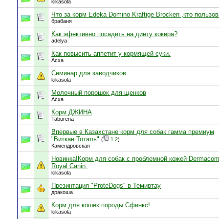
kikasola
Что за корм Edeka Domino Kraftige Brocken ,кто пользо
брабаня
Как эфективно посадить на диету кокера?
adelya
Как повысить аппетит у кормящей суки.
Асха
Семинар для заводчиков
kikasola
Молочный порошок для щенков
Асха
Корм ДЖИНА
Taburena
Впервые в Казахстане корм для собак гамма премиум
"Виткан Тоталь"
(
1
2
)
Камендровская
Новинка!Корм для собак с проблемной кожей Dermacomf
Royal Canin.
kikasola
Презинтация "ProteDogs" в Темиртау
дракоша
Корм для кошек породы Сфинкс!
kikasola