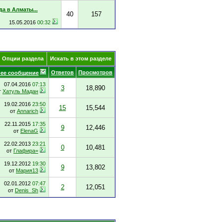
да в Алматы...
40
157
15.05.2016
00:32
Опции раздела
Искать в этом разделе
Ответов
Просмотров
ее сообщение
07.04.2016
07:13
3
18,890
т
Хатуль Мадан
19.02.2016
23:50
15
15,544
от
Annarich
22.11.2015
17:35
9
12,446
от
ElenaG
22.02.2013
23:21
0
10,481
от
Глафира=
19.12.2012
19:30
9
13,802
от
Мария13
02.01.2012
07:47
2
12,051
от
Denis_Sh