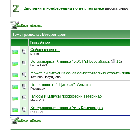
Выставки и конференции по вет. тематике
(просматривают:
Темы раздела
: Ветеринария
Тема
/
Автор
Собака кашляет.
моник
Ветеринарная Клиника "БЭСТ"г.Новосибирск
(
1
2
)
bismark999
Может ли питомник собак самостоятельно ставить при
Татьяна Насущнова
Вет. клиника-- " Цитовет", Алмата.
Глафира=
Плюсы и минусы проффесии ветеринар
Мария13
Ветеринарные клиники Усть-Каменогорск
Denis_Sh