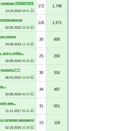
а помощь ПОМОГИТЕ
172
1,748
13.10.2016
08:01
ветпрепаратов
126
1,571
02.05.2022
20:55
ных пород
30
600
24.08.2016
11:16
 все о зубах...
25
250
26.08.2016
00:50
и усыпить???
30
316
06.03.2016
10:03
в...
34
497
20.08.2016
00:24
или чем...
31
551
11.11.2017
20:41
 и лечение шиншилл
13
118
02.10.2016
23:38