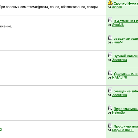
Срочно Нужн
ри опасных симптомах(рвота, понос, обезвоживание, потери
от
dianah
В Астане нет 
от
SvetNik
лечение.
сведение раз
от
ЛанаМ
Зубной камень,
от
Золотина
Удалить... ил
от
NATALI78
очищение зубо
от
Золотина
Пироплазмоз..
от
HelenSo
Профилактика
х
от
Марина шинш