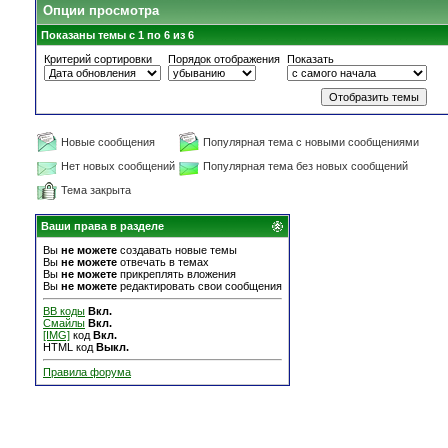
Опции просмотра
Показаны темы с 1 по 6 из 6
Критерий сортировки
Порядок отображения
Показать
Новые сообщения
Популярная тема с новыми сообщениями
Нет новых сообщений
Популярная тема без новых сообщений
Тема закрыта
Ваши права в разделе
Вы
не можете
создавать новые темы
Вы
не можете
отвечать в темах
Вы
не можете
прикреплять вложения
Вы
не можете
редактировать свои сообщения
BB коды
Вкл.
Смайлы
Вкл.
[IMG]
код
Вкл.
HTML код
Выкл.
Правила форума