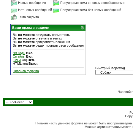
Новые сообщения
Популярная тема с новыми сообщениями
Нет новых сообщений
Популярная тема без новых сообщений
Тема закрыта
Ваши права в разделе
Вы
не можете
создавать новые темы
Вы
не можете
отвечать в темах
Вы
не можете
прикреплять вложения
Вы
не можете
редактировать свои сообщения
BB коды
Вкл.
Смайлы
Вкл.
[IMG]
код
Вкл.
HTML код
Выкл.
Быстрый переход
Правила форума
Часовой 
Po
Copyr
Никакая часть данного форума не может быть воспроизведена 
Мнение администрации может н