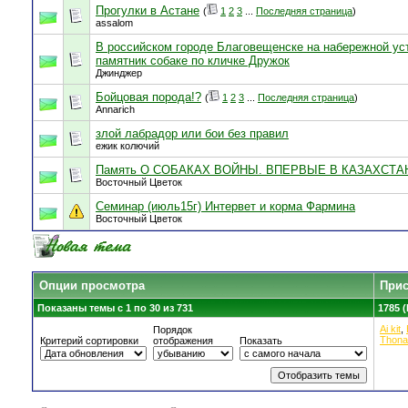
Прогулки в Астане
(
1
2
3
...
Последняя страница
)
assalom
В российском городе Благовещенске на набережной ус
памятник собаке по кличке Дружок
Джинджер
Бойцовая порода!?
(
1
2
3
...
Последняя страница
)
Annarich
злой лабрадор или бои без правил
ежик колючий
Память О СОБАКАХ ВОЙНЫ. ВПЕРВЫЕ В КАЗАХСТА
Восточный Цветок
Семинар (июль15г) Интервет и корма Фармина
Восточный Цветок
Опции просмотра
Прис
Показаны темы с 1 по 30 из 731
1785 
Ai kit
,
Порядок
Thona
Критерий сортировки
отображения
Показать