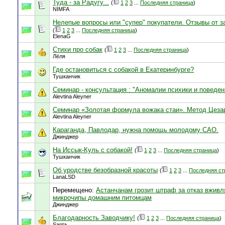
Туда - за Радугу...
(
1
2
3
...
Последняя страница
)
NIMFA
Нелепые вопросы или "супер" покупатели. Отзывы от з
(
1
2
3
...
Последняя страница
)
ElenaG
Стихи про собак
(
1
2
3
...
Последняя страница
)
Лёля
Где остановиться с собакой в Екатеринбурге?
Тушканчик
Семинар - консультация : "Аномалии психики и поведен
Alevtina Aleyner
Семинар «Золотая формула вожака стаи». Метод Цеза
Alevtina Aleyner
Караганда, Павлодар, нужна помощь молодому САО.
Джинджер
На Иссык-Куль с собакой!
(
1
2
3
...
Последняя страница
)
Тушканчик
Об уродстве безобразной красоты
(
1
2
3
...
Последняя ст
LanaLSD
Перемещено:
Астанчанам грозит штраф за отказ вживл
микрочипы домашним питомцам
Джинджер
Благодарность Заводчику!
(
1
2
3
...
Последняя страница
)
Santa