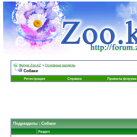
Форум Zoo.kZ
>
Основные разделы
Собаки
Регистрация
Справка
Правила форума
Подразделы
: Собаки
Раздел