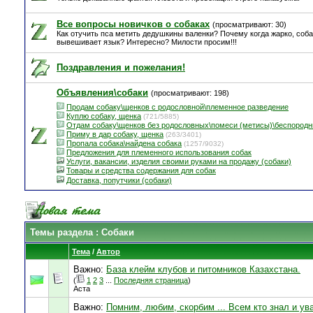
Все вопросы новичков о собаках
(просматривают: 30)
Как отучить пса метить дедушкины валенки? Почему когда жарко, соба
вывешивает язык? Интересно? Милости просим!!!
Поздравления и пожелания!
Объявления\собаки
(просматривают: 198)
Продам собаку\щенков с родословной\племенное разведение
Куплю собаку, щенка
(721/5885)
Отдам собаку\щенков без родословных\помеси (метисы)\беспород
Приму в дар собаку, щенка
(263/3401)
Пропала собака\найдена собака
(1257/9032)
Предложения для племенного использования собак
Услуги, вакансии, изделия своими руками на продажу (собаки)
Товары и средства содержания для собак
Доставка, попутчики (собаки)
Темы раздела
: Собаки
Тема
/
Автор
Важно:
База клейм клубов и питомников Казахстана.
(
1
2
3
...
Последняя страница
)
Аста
Важно:
Помним, любим, скорбим ... Всем кто знал и ув