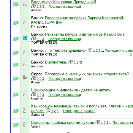
Владимира Ивановича Приходько!!!
(
1
2
3
...
Последняя страница
)
mazay
Важно:
Голосование за проект Ларисы Козловской-
КАНИСТЕРАПИЯ
Пятерочка
Важно:
Реквизиты клубов и питомников Казахстана
(
1
2
3
...
Последняя страница
)
TOPTERRTIGER
Важно:
... о теплоте душевной
(
1
2
3
...
Последняя страни
TOPTERRTIGER
Важно:
Библиотека.
(
1
2
3
)
medusa
Опрос:
Поговорим о немецких овчарках старого типа?
(
1
2
3
...
Последняя страница
)
Юнна
Шокирующие объявления - детям не читать
(
1
2
3
...
Последняя страница
)
Eugenie
Как корабль назовешь, так он и поплывет. Клички и хар
собаки.
(
1
2
3
...
Последняя страница
)
Samanta
Вольер для собаки своими руками
(
1
2
3
...
Последняя с
Vellori