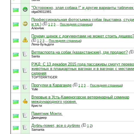
"Осторожно, злая собака !" и другие варианты табличек 
olga09011981
Профессиональная фотосъемка собак (выставка, студи
и тд.)
(
1
2
3
...
Последняя страница
)
Ален4ик
Почему щенок с документами не может стоить дешево?
(
1
2
3
...
Последняя страница
)
Лена-бульдоги
Ветпаспорта на собак (казахстанские), где продают?
(
Santa
РЖД: C 13 декабря 2015 года пассажиры смогут перево
животных в плацкартных вагонах и в вагонах с местам
сидения
TOPTERRTIGER
Прогулки в Караганде
(
1
2
3
...
Последняя страница
)
Yulie
Впервые в Усть-Каменогорске ветеринарный семинар
международного уровня.
Кристи
Памятник Монти.
Джинджер
Дубль-помет, все о дублях
(
1
2
)
Samanta